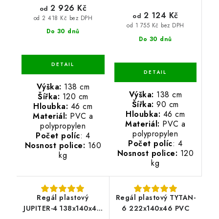
2 926 Kč
od
2 124 Kč
od
od 2 418 Kč bez DPH
od 1 755 Kč bez DPH
Do 30 dnů
Do 30 dnů
Výška:
138 cm
Výška:
138 cm
Šířka:
120 cm
Šířka:
90 cm
Hloubka:
46 cm
Hloubka:
46 cm
Materiál:
PVC a
Materiál:
PVC a
polypropylen
polypropylen
Počet políc
: 4
Počet políc
: 4
Nosnost police:
160
Nosnost police:
120
kg
kg
Regál plastový
Regál plastový TYTAN-
JUPITER-4 138x140x46
6 222x140x46 PVC
PVC