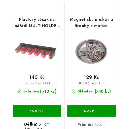
Plastový věšák na
Magnetická miska na
nářadí MULTIHOLDER
šrouby a matice
31 x 9,8 x 7 cm
145 Kč
129 Kč
120 Kč bez DPH
107 Kč bez DPH
(>10 ks)
(>10 ks)
Skladem
Skladem
Délka:
31 cm
Průměr:
15 cm