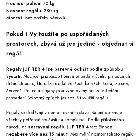
Nosnost police:
70 kg
Nosnost regálu:
280 kg
Montáž:
bez potřeby nástrojů
Pokud i Vy toužíte po uspořádaných
prostorech, zbývá už jen jediné - objednat si
regál.
Regály JUPITER 4 lze barevně odlišit podle způsobu
využití.
Možnost přizpůsobit barvu připadá v úvahu při bočních
držácích polic, které lze dodat ve třech barvách: šedá, zelená,
červená. Police a stojany jsou vyhotoveny pouze v šedém
provedení. Výborný způsob jak rozlišit využití regálu.
Regály se dodávají v demontovaném stavu. Balení obsahuje
všechny potřebné součásti na kompletaci. Podle přiloženého
návodu na
sestavení regálu JUPITER 4
tato činnost
nezabere více než 15 minut.
Maximální nosnost tohoto regálu