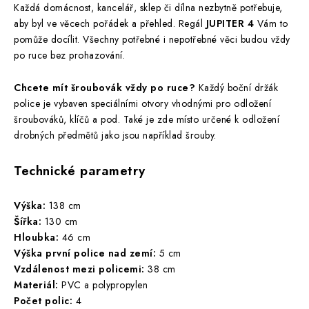
Každá domácnost, kancelář, sklep či dílna nezbytně potřebuje,
aby byl ve věcech pořádek a přehled. Regál
JUPITER 4
Vám to
pomůže docílit. Všechny potřebné i nepotřebné věci budou vždy
po ruce bez prohazování.
Chcete mít šroubovák vždy po ruce?
Každý boční držák
police je vybaven speciálními otvory vhodnými pro odložení
šroubováků, klíčů a pod. Také je zde místo určené k odložení
drobných předmětů jako jsou například šrouby.
Technické parametry
Výška:
138 cm
Šířka:
130 cm
Hloubka:
46 cm
Výška první police nad zemí:
5 cm
Vzdálenost mezi policemi:
38 cm
Materiál:
PVC a polypropylen
Počet polic:
4