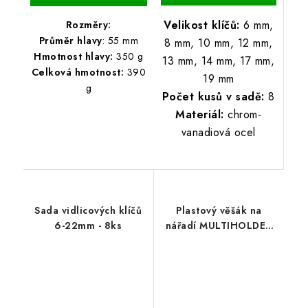
Velikost klíčů:
6 mm,
Rozměry:
Průměr hlavy
: 55 mm
8 mm, 10 mm, 12 mm,
Hmotnost hlavy:
350 g
13 mm, 14 mm, 17 mm,
Celková hmotnost:
390
19 mm
g
Počet kusů v sadě:
8
Materiál:
chrom-
vanadiová ocel
Sada vidlicových klíčů
Plastový věšák na
6-22mm - 8ks
nářadí MULTIHOLDER
59,7 x 12,8 x 11,8 cm