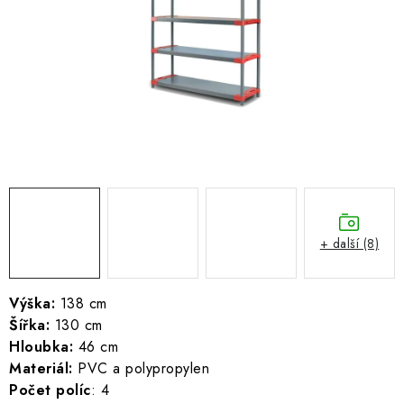
ŽEBŘÍKY SCHŮDKY A LEŠENÍ
PARKOVACÍ BLOKÁDY
AKCE A SLEVY
NOVINKY
HODNOCENÍ OBCHODU
ČASTO KLADENÉ DOTAZY
+ další (8)
B2B - VELKOOBCHOD
Výška:
138 cm
Šířka:
130 cm
NAPIŠTE NÁM
Hloubka:
46 cm
Materiál:
PVC a polypropylen
KONTAKTY
Počet políc
: 4