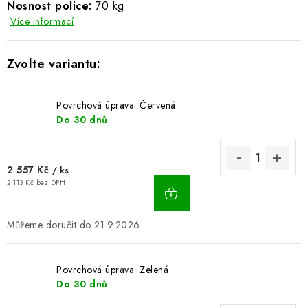
Nosnost police:
70 kg
BLOG
Více informací
Kontakty
Hodnocení obchodu
Reklamace zboží
Odstoupení od kupní smlouvy
Často kladené dotazy
Obchodní a dodací podmínky
Ochrana osobních údajú
Povrchová úprava: Červená
Cookies
Bezpečnostní certifikáty
Moje objednávka
Do 30 dnů
2 557 Kč
/ ks
2 113 Kč bez DPH
21.9.2026
Povrchová úprava: Zelená
Do 30 dnů