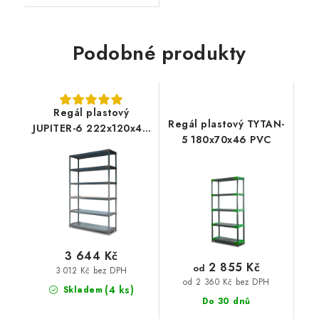
Podobné produkty
Regál plastový
Regál plastový TYTAN-
JUPITER-6 222x120x46
5 180x70x46 PVC
PVC
3 644 Kč
2 855 Kč
od
3 012 Kč bez DPH
od 2 360 Kč bez DPH
(4 ks)
Skladem
Do 30 dnů