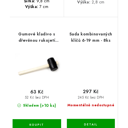
Šířka:
9,8 cm
Výška:
2,8 cm
Výška:
7 cm
Gumové kladivo s
Sada kombinovaných
dřevěnou rukojetí
klíčů 6-19 mm - 8ks
55mm
297 Kč
63 Kč
245 Kč bez DPH
52 Kč bez DPH
(>10 ks)
Momentálně nedostupné
Skladem