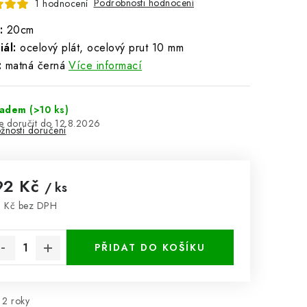
Podrobnosti hodnocení
1 hodnocení
:
20cm
ál:
ocelový plát, ocelový prut 10 mm
:
matná černá
Více informací
ladem
(>10 ks)
12.8.2026
žnosti doručení
92 Kč
/ ks
 Kč bez DPH
rná cena:
PŘIDAT DO KOŠÍKU
2 roky