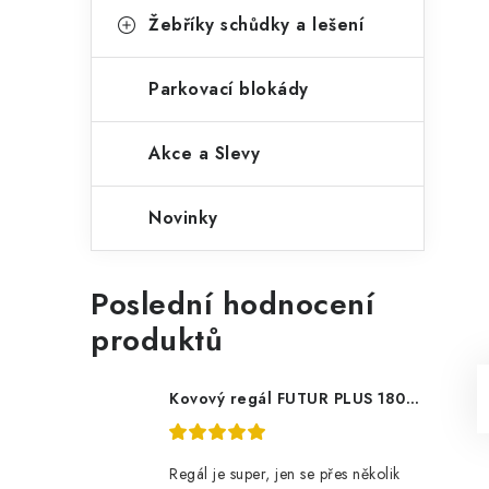
Žebříky schůdky a lešení
Parkovací blokády
Akce a Slevy
Novinky
Poslední hodnocení
produktů
Kovový regál FUTUR PLUS 180x120x45 5 polic Nosnost 1000 KG - pozinkovaný
Regál je super, jen se přes několik