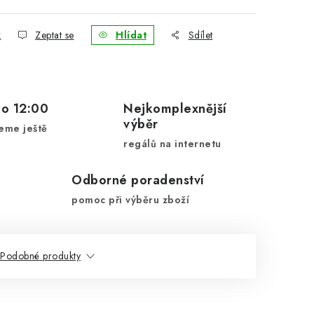
k
Zeptat se
Hlídat
Sdílet
do 12:00
Nejkomplexnější
výběr
eme ještě
regálů na internetu
Odborné poradenství
pomoc při výběru zboží
Podobné produkty