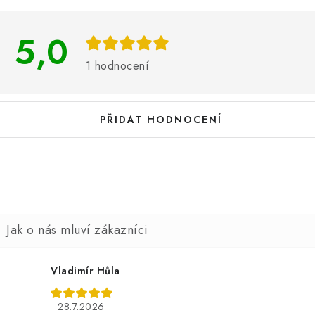
p
5,0
s
h
1 hodnocení
o
d
PŘIDAT HODNOCENÍ
n
o
c
e
n
Vladimír Hůla
28.7.2026