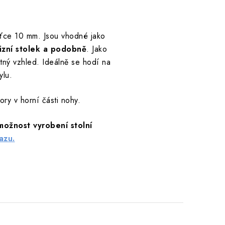
šťce 10 mm. Jsou vhodné jako
izní stolek a podobně
. Jako
tný vzhled. Ideálně se hodí na
ylu.
ry v horní části nohy.
možnost vyrobení stolní
azu.