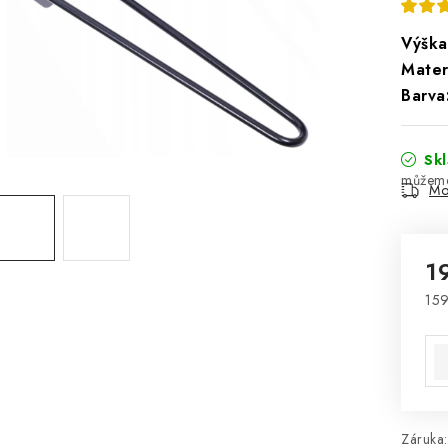
Výška
Materi
Barva
Sk
Mo
1
159
Mě
Záruka
: