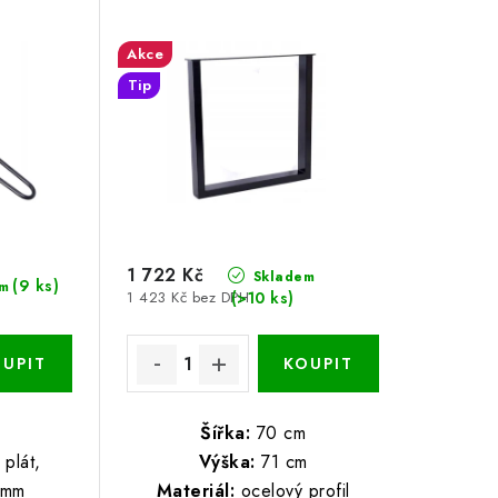
Akce
Tip
1 722 Kč
Skladem
(9 ks)
m
(>10 ks)
1 423 Kč bez DPH
Šířka:
70 cm
plát,
Výška:
71 cm
 mm
Materiál:
ocelový profil