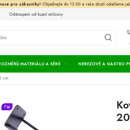
Objednejte do 12:00 a vaše zboží odešleme ješ
Odstoupení od kupní smlouvy
Často kladené dotazy
Obc
ROZMĚRŮ MATERIÁLU A SÉRIÍ
NEREZOVÉ A GASTRO 
0 cm
Ko
Tip
20