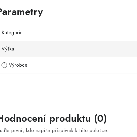
Kategorie
Výška
Výrobce
?
V
Hodnocení produktu (0)
ý
uďte první, kdo napíše příspěvek k této položce.