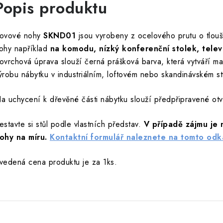
Popis produktu
ovové nohy
SKND01
jsou vyrobeny z ocelového prutu o tlou
ohy například
na komodu, nízký konferenční stolek, telev
ovrchová úprava slouží černá prášková barva, která vytváří ma
ýrobu nábytku v industriálním, loftovém nebo skandinávském st
a uchycení k dřevěné části nábytku slouží předpřipravené otvo
estavte si stůl podle vlastních představ.
V případě zájmu je 
ohy na míru.
Kontaktní formulář naleznete na tomto odk
vedená cena produktu je za 1ks.