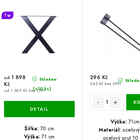
Tip
1 898
296 Kč
od
Skladem
Sklade
Kč
245 Kč bez DPH
(>10 ks)
od 1 569 Kč bez DPH
Výška:
71cm
Šířka:
70 cm
Materiál:
ocelový 
Výška:
71 cm
ocelový prut 10