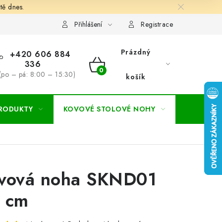
tě dnes.
hodní a dodací podmínky
Ochrana osobních údajú
Cookies
Přihlášení
Registrace
Prázdný
+420 606 884
336
NÁKUPNÍ
(po – pá: 8:00 – 15:30)
košík
KOŠÍK
PRODUKTY
KOVOVÉ STOLOVÉ NOHY
ZAHRADA
vová noha SKND01
 cm