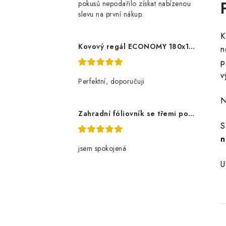
pokusů nepodařilo získat nabízenou
slevu na první nákup.
K
Kovový regál ECONOMY 180x120x60 5 polic - pozinkovaný
n
p
v
Perfektní, doporučuji
N
Zahradní fóliovník se třemi policemi
S
n
jsem spokojená
U