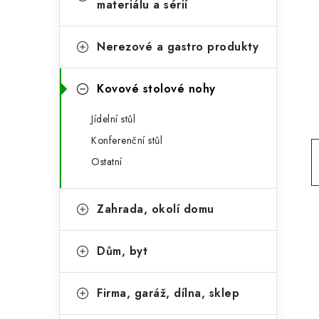
e
materiálu a sérií
t
g
r
o
Nerezové a gastro produkty
a
r
Kovové stolové nohy
n
i
e
n
Jídelní stůl
Konferenční stůl
í
Ostatní
p
a
Zahrada, okolí domu
n
Dům, byt
e
l
Firma, garáž, dílna, sklep