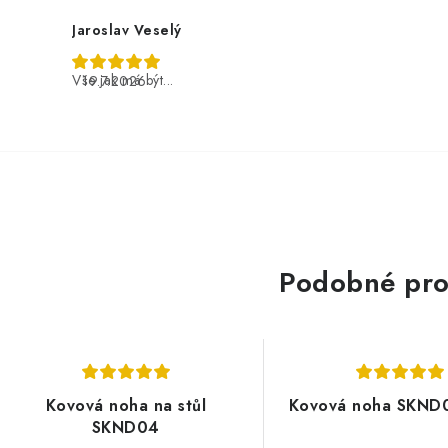
Jaroslav Veselý
Vše jak má být...
19.7.2026
Podobné pro
Kovová noha na stůl
Kovová noha SKND0
SKND04