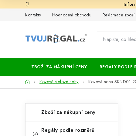
Přejít
na
Kontakty
Hodnocení obchodu
Reklamace zboží
obsah
ZBOŽÍ ZA NÁKUPNÍ CENY
REGÁLY PODLE 
Domů
Kovové stolové nohy
Kovová noha SKND01 2
P
K
Přeskočit
Zboží za nákupní ceny
kategorie
a
o
t
s
Regály podle rozměrů