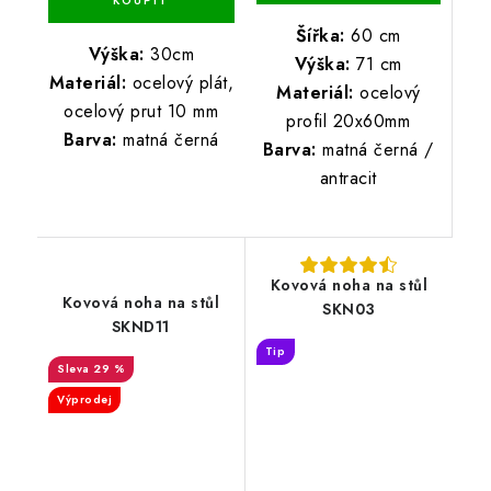
Šířka:
60 cm
Výška:
30cm
Výška:
71 cm
Materiál:
ocelový plát,
Materiál:
ocelový
ocelový prut 10 mm
profil 20x60mm
Barva:
matná černá
Barva:
matná černá /
antracit
Kovová noha na stůl
Kovová noha na stůl
SKN03
SKND11
Tip
29 %
Výprodej