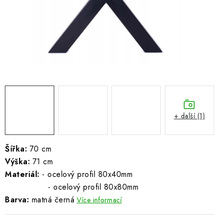
ŽEBŘÍKY SCHŮDKY A LEŠENÍ
PARKOVACÍ BLOKÁDY
AKCE A SLEVY
NOVINKY
HODNOCENÍ OBCHODU
+ další (1)
ČASTO KLADENÉ DOTAZY
Šířka:
70 cm
B2B - VELKOOBCHOD
Výška:
71 cm
Materiál:
- ocelový profil 80x40mm
NAPIŠTE NÁM
- ocelový profil 80x80mm
Barva:
matná černá
Více informací
KONTAKTY