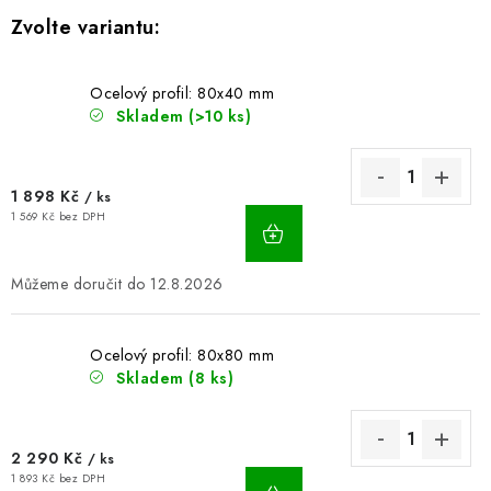
BLOG
Kontakty
Hodnocení obchodu
Reklamace zboží
Ocelový profil: 80x40 mm
Skladem
(>10 ks)
Odstoupení od kupní smlouvy
Často kladené dotazy
Obchodní a dodací podmínky
Ochrana osobních údajú
Cookies
Bezpečnostní certifikáty
Moje objednávka
1 898 Kč
/ ks
1 569 Kč bez DPH
12.8.2026
Ocelový profil: 80x80 mm
Skladem
(8 ks)
2 290 Kč
/ ks
1 893 Kč bez DPH