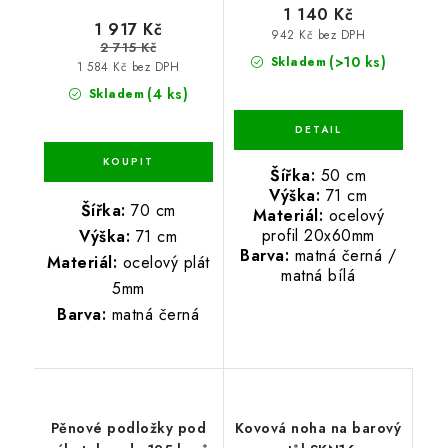
1 140 Kč
1 917 Kč
942 Kč bez DPH
2 715 Kč
(>10 ks)
Skladem
1 584 Kč bez DPH
(4 ks)
Skladem
Šířka:
50 cm
Výška:
71 cm
Šířka:
70 cm
Materiál:
ocelový
profil 20x60mm
Výška:
71 cm
Barva:
matná černá /
Materiál:
ocelový plát
matná bílá
5mm
Barva:
matná černá
Pěnové podložky pod
Kovová noha na barový