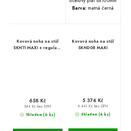
ocelový plát 6x100mm
Barva:
matná černá
Kovová noha na stůl
Kovová noha na stůl
SKN11 MAXI + regulace
SKND08 MAXI
výšky 70x8x8 cm
5 374 Kč
658 Kč
4 441 Kč bez DPH
544 Kč bez DPH
(4 ks)
(6 ks)
Skladem
Skladem