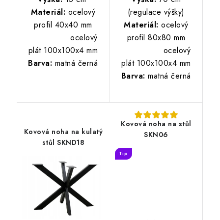
Materiál:
ocelový
(regulace výšky)
profi
l
40x40 mm
Materiál:
ocelový
ocelový
profi
l
80x80 mm
plát 100x100x4 mm
ocelový
Barva:
matná černá
plát 100x100x4 mm
Barva:
matná černá
Kovová noha na stůl
Kovová noha na kulatý
SKN06
stůl SKND18
Tip