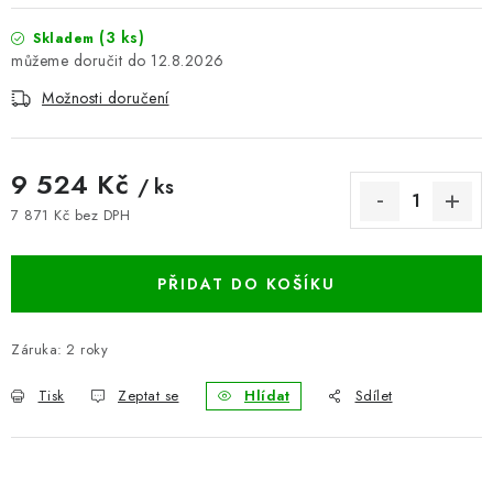
BLOG
(3 ks)
Skladem
12.8.2026
Kontakty
Hodnocení obchodu
Reklamace zboží
Možnosti doručení
Odstoupení od kupní smlouvy
Často kladené dotazy
Obchodní a dodací podmínky
Ochrana osobních údajú
9 524 Kč
/ ks
Cookies
Bezpečnostní certifikáty
Moje objednávka
7 871 Kč bez DPH
Měrná cena:
PŘIDAT DO KOŠÍKU
Záruka
:
2 roky
Tisk
Zeptat se
Hlídat
Sdílet