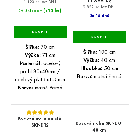
11 885 Kč
1 423 Kč bez DPH
9 822 Kč bez DPH
(>10 ks)
Skladem
Do 15 dnů
Šířka:
70 cm
Šířka:
100 cm
Výška:
71 cm
Výška:
40 cm
Materiál:
ocelový
Hloubka:
50 cm
profil 80x40mm /
Barva:
matná černá
ocelový plát 6x100mm
Barva:
matná černá
Kovová noha na stůl
Kovová noha SKND01
SKND12
48 cm