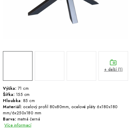
ŽEBŘÍKY SCHŮDKY A LEŠENÍ
PARKOVACÍ BLOKÁDY
AKCE A SLEVY
NOVINKY
HODNOCENÍ OBCHODU
+ další (1)
ČASTO KLADENÉ DOTAZY
Výška:
71 cm
B2B - VELKOOBCHOD
Šířka:
155 cm
Hloubka
: 85 cm
Materiál:
NAPIŠTE NÁM
ocelový profil 80x80mm, ocelové pláty 6x180x180
mm/6x250x180 mm
Barva:
matná černá
KONTAKTY
Více informací