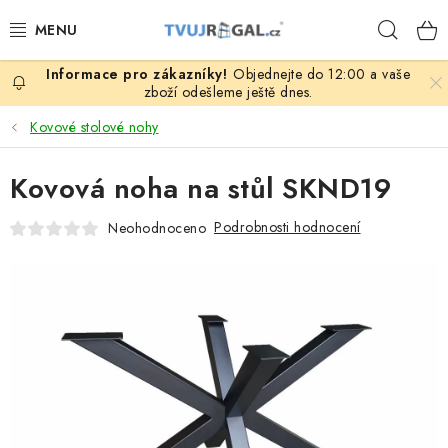
Přejít
Hleda
na
obsah
Objednejte do 12:00 a vaše
ZBOŽÍ ZA NÁKUPNÍ CENY
zboží odešleme ještě dnes.
Kovové stolové nohy
REGÁLY PODLE ROZMĚRŮ MATERIÁLU A SÉRIÍ
Kovová noha na stůl SKND19
NEREZOVÉ A GASTRO PRODUKTY
Podrobnosti hodnocení
Neohodnoceno
KOVOVÉ STOLOVÉ NOHY
ZAHRADA, OKOLÍ DOMU
DŮM, BYT
FIRMA, GARÁŽ, DÍLNA, SKLEP