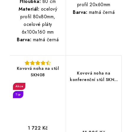
Hloubka:
80 cm
profil 20x60mm
Materiál:
ocelový
Barva:
matná černá
profil 80x80mm,
ocelové pláty
6x100x160 mm
Barva:
matná černá
Kovová noha na stůl
Kovová noha na
SKN08
konferenční stůl SKND
SNAKE
Akce
Tip
1 722 Kč