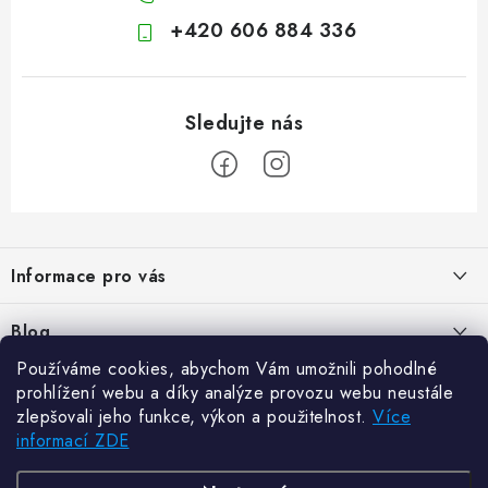
+420 606 884 336
Z
á
Informace pro vás
p
a
Kontakty
Blog
t
Hodnocení obchodu
Používáme cookies, abychom Vám umožnili pohodlné
í
Jak vybrat poštovní schránku?
Facebook
prohlížení webu a díky analýze provozu webu neustále
21.5.2024
Reklamace zboží
zlepšovali jeho funkce, výkon a použitelnost.
Více
informací ZDE
Novinky
TvujRegal.cz
Odstoupení od kupní smlouvy
Zajistěte si bohatou úrodu. Začněte s přípravou sazenic
6.3.2024
Často kladené dotazy
Zajistěte si bohatou úrodu. Začněte s přípravou sazenic