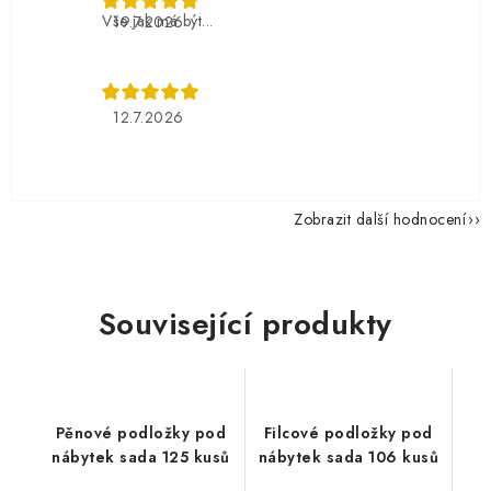
Vše jak má být...
19.7.2026
12.7.2026
Zobrazit další hodnocení
Související produkty
Pěnové podložky pod
Filcové podložky pod
nábytek sada 125 kusů
nábytek sada 106 kusů