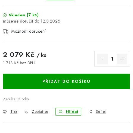
BLOG
(7 ks)
Skladem
12.8.2026
Kontakty
Hodnocení obchodu
Reklamace zboží
Možnosti doručení
Odstoupení od kupní smlouvy
Často kladené dotazy
Obchodní a dodací podmínky
Ochrana osobních údajú
Cookies
Bezpečnostní certifikáty
Moje objednávka
2 079 Kč
/ ks
1 718 Kč bez DPH
Měrná cena:
PŘIDAT DO KOŠÍKU
Záruka
:
2 roky
Tisk
Zeptat se
Hlídat
Sdílet