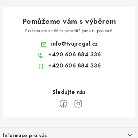
Pomůžeme vám s výběrem
Potřebujete s něčím poradit? Jsme tu pro vás!
info
@
tvujregal.cz
+420 606 884 336
+420 606 884 336
Z
á
Informace pro vás