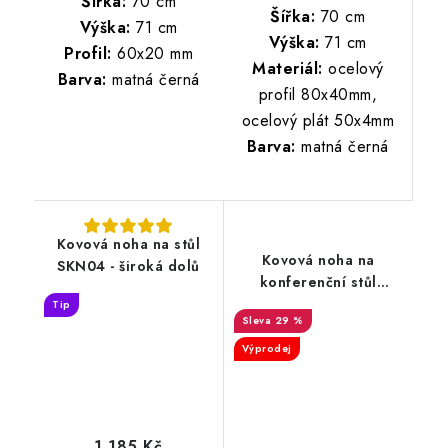
Šířka:
70 cm
Šířka:
70 cm
Výška:
71 cm
Výška:
71 cm
Profil:
60x20 mm
Materiál:
ocelový
Barva:
matná černá
profil 80x40mm,
ocelový plát 50x4mm
Barva:
matná černá
Kovová noha na stůl
Kovová noha na
SKN04 - široká dolů
konferenční stůl
SKND17
Tip
29 %
Výprodej
1 185 Kč