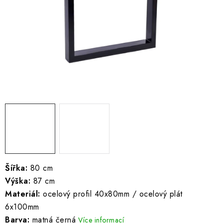
ŽEBŘÍKY SCHŮDKY A LEŠENÍ
PARKOVACÍ BLOKÁDY
AKCE A SLEVY
NOVINKY
HODNOCENÍ OBCHODU
ČASTO KLADENÉ DOTAZY
B2B - VELKOOBCHOD
Šířka:
80 cm
Výška:
87 cm
NAPIŠTE NÁM
Materiál:
ocelový profil 40x80mm / ocelový plát
6x100mm
KONTAKTY
Barva:
matná černá
Více informací