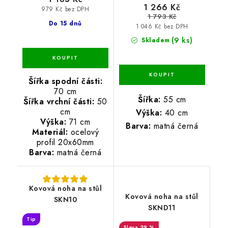
1 266 Kč
979 Kč bez DPH
1 793 Kč
Do 15 dnů
1 046 Kč bez DPH
(9 ks)
Skladem
Šířka spodní části:
70 cm
Šířka:
55 cm
Šířka vrchní části:
50
cm
Výška:
40 cm
Výška:
71 cm
Barva:
matná černá
Materiál:
ocelový
profil 20x60mm
Barva:
matná černá
Kovová noha na stůl
Kovová noha na stůl
SKN10
SKND11
Tip
29 %