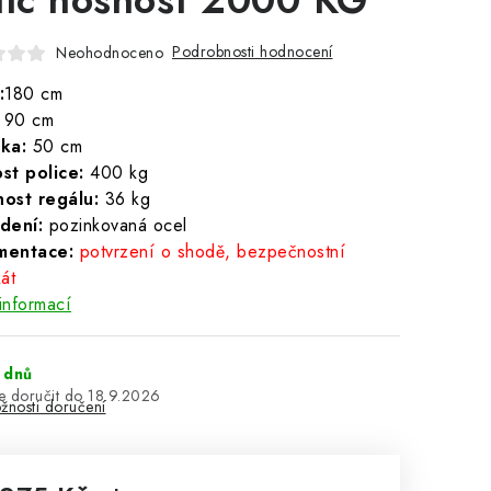
Podrobnosti hodnocení
Neohodnoceno
:
180 cm
90 cm
ka:
50 cm
st police:
400 kg
ost regálu:
36 kg
dení:
pozinkovaná ocel
mentace:
potvrzení o shodě, bezpečnostní
kát
informací
 dnů
18.9.2026
žnosti doručení