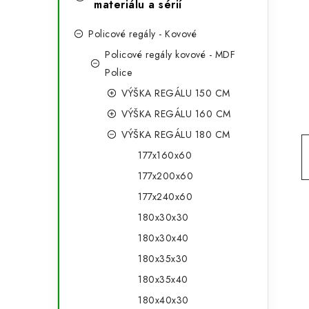
e
materiálu a sérií
t
g
r
Policové regály - Kovové
o
Policové regály kovové - MDF
a
r
Police
n
i
VÝŠKA REGÁLU 150 CM
e
n
VÝŠKA REGÁLU 160 CM
VÝŠKA REGÁLU 180 CM
í
177x160x60
p
177x200x60
a
177x240x60
n
180x30x30
180x30x40
e
180x35x30
l
180x35x40
180x40x30