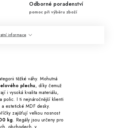
Odborné poradenství
pomoc při výběru zboží
atní informace
tegorii těžké váhy. Mohutná
celového plechu
, díky čemuž
jí i vysoká kvalita materiálu,
olic. I ti nejnáročnější klienti
 a estetické MDF desky.
íčky zajišťují velkou nosnost
400
kg
. Regály jsou určeny pro
dech, obchodech, v