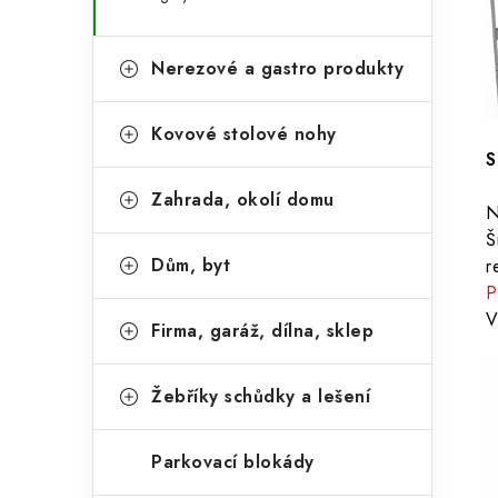
Nerezové a gastro produkty
Kovové stolové nohy
S
Zahrada, okolí domu
N
Š
Dům, byt
r
P
V
Firma, garáž, dílna, sklep
Žebříky schůdky a lešení
Parkovací blokády