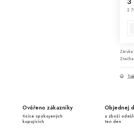
3
2 7
Mě
Záruka
:
Značka
Tis
Ověřeno zákazníky
Objednej 
tisíce spokojených
a zboží odešl
kupujících
ten den