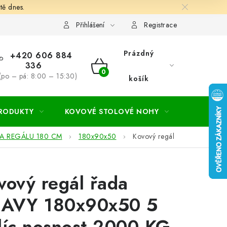
tě dnes.
hodní a dodací podmínky
Ochrana osobních údajú
Cookies
Přihlášení
Registrace
Prázdný
+420 606 884
336
NÁKUPNÍ
(po – pá: 8:00 – 15:30)
košík
KOŠÍK
PRODUKTY
KOVOVÉ STOLOVÉ NOHY
ZAHRADA
A REGÁLU 180 CM
180x90x50
Kovový regál
vový regál řada
AVY 180x90x50 5
líc nosnost 2000 KG