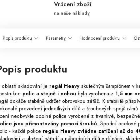
Vrácení zboží
na naše náklady
Popis produktu
Parametry
Hodnocení produktu
Ost
Popis produktu
 oblasti skladování je
regál Heavy
skutečným šampiónem v ka
onstrukce
polic a stejně i nohou
byla vyrobena z
1,5 mm o
egál dokáže stabilně udržet obrovskou zátěž. K stabilitě přispíva
okonalé provedení jednotlivých dílů a šroubových spojů rámů a p
cení neobvykle odolné police vyrobené z trvanlivé, bezpečné
olice jsou přimontovány pomocí šroubů
. Spodní ocelové př
olic - každá police
regálu Heavy
zvládne zatížení až do 
kladování a uložení nářadí a náhradních dílů v dílnách, skla