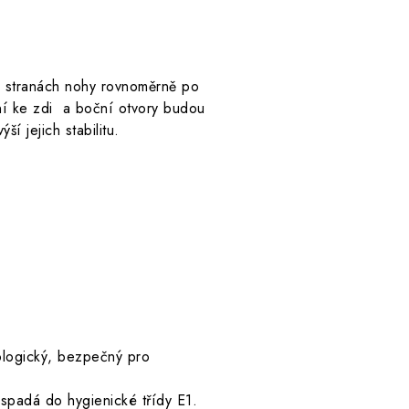
u stranách nohy rovnoměrně po
ní ke zdi a boční otvory budou
í jejich stabilitu.
kologický, bezpečný pro
 spadá do hygienické třídy E1.