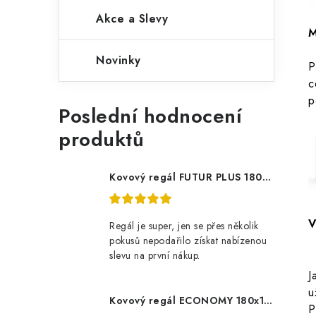
Akce a Slevy
M
Novinky
P
c
p
Poslední hodnocení
produktů
Kovový regál FUTUR PLUS 180x120x45 5 polic Nosnost 1000 KG - pozinkovaný
V
Regál je super, jen se přes několik
pokusů nepodařilo získat nabízenou
slevu na první nákup.
J
u
Kovový regál ECONOMY 180x120x60 5 polic - pozinkovaný
P