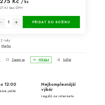
 275 Kč
/ ks
07 Kč bez DPH
rná cena:
PŘIDAT DO KOŠÍKU
2 roky
:
Marbo
k
Zeptat se
Hlídat
Sdílet
do 12:00
Nejkomplexnější
výběr
eme ještě
regálů na internetu