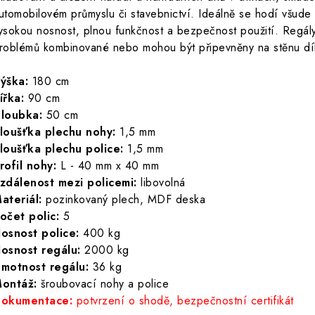
utomobilovém průmyslu či stavebnictví. Ideálně se hodí všude t
ysokou nosnost, plnou funkčnost a bezpečnost použití. Regál
roblémů kombinované nebo mohou být připevněny na stěnu dí
ýška:
180 cm
ířka:
90 cm
loubka:
50 cm
loušťka plechu nohy:
1,5 mm
loušťka plechu police:
1,5 mm
rofil nohy:
L - 40 mm x 40 mm
zdálenost mezi policemi:
libovolná
ateriál:
pozinkovaný plech, MDF deska
očet polic:
5
osnost police:
400 kg
osnost regálu:
2000 kg
motnost regálu:
36 kg
ontáž:
šroubovací nohy a police
okumentace:
potvrzení o shodě, bezpečnostní certifikát