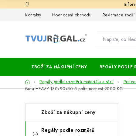
Přejít
na
Kontakty
Hodnocení obchodu
Reklamace zboží
obsah
ZBOŽÍ ZA NÁKUPNÍ CENY
REGÁLY PODLE 
Domů
Regály podle rozměrů materiálu a sérií
Polico
řada HEAVY 180x90x50 5 políc nosnost 2000 KG
P
K
Přeskočit
Zboží za nákupní ceny
kategorie
a
o
t
s
Regály podle rozměrů