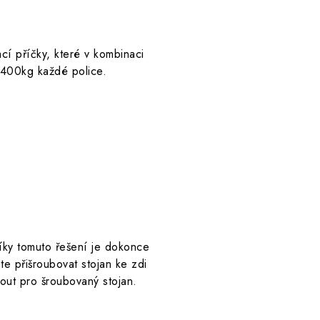
í příčky, které v kombinaci
t 400kg každé police.
íky tomuto řešení je dokonce
 přišroubovat stojan ke zdi
nout pro šroubovaný stojan.