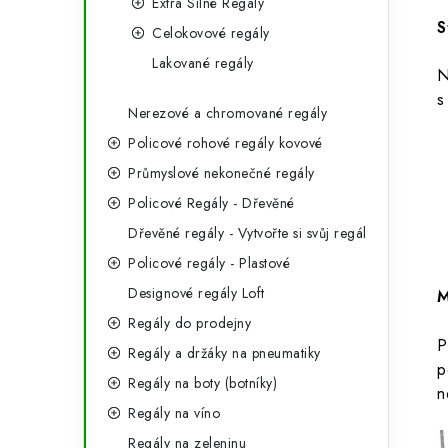
Extra Silné Regály
S
Celokovové regály
Lakované regály
s
Nerezové a chromované regály
Policové rohové regály kovové
Průmyslové nekonečné regály
Policové Regály - Dřevěné
Dřevěné regály - Vytvořte si svůj regál
Policové regály - Plastové
Designové regály Loft
M
Regály do prodejny
P
Regály a držáky na pneumatiky
p
Regály na boty (botníky)
n
Regály na víno
Regály na zeleninu