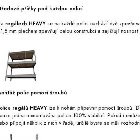
tředové příčky pod každou policí
Na
regálech HEAVY
se na každé polici nachází dvě zpevňovac
 1,5 mm plechem zpevňují celou konstrukci a zajišťují nosnos
ontáž polic pomocí šroubů
olice
regálů HEAVY
lze k nohám připevnit pomocí šroubů. D
ouze jedna namontována police 100% stabilní. Pokud nemůžete
ebo připojit několik z nich v řadě, určitě byste se měli rozhod