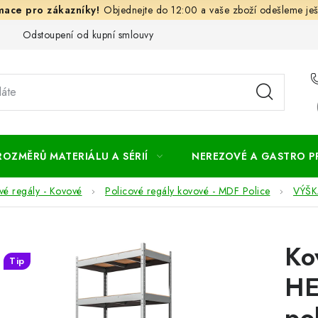
Objednejte do 12:00 a vaše zboží odešleme ješ
Odstoupení od kupní smlouvy
Často kladené dotazy
Obc
ROZMĚRŮ MATERIÁLU A SÉRIÍ
NEREZOVÉ A GASTRO 
vé regály - Kovové
Policové regály kovové - MDF Police
VÝŠK
Ko
Tip
HE
po