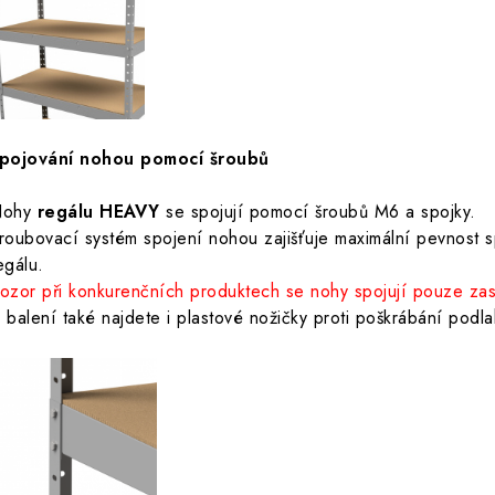
pojování nohou pomocí šroubů
ohy
regálu HEAVY
se spojují pomocí šroubů M6 a spojky.
roubovací systém spojení nohou zajišťuje maximální pevnost sp
egálu.
ozor při konkurenčních produktech se nohy spojují pouze za
 balení také najdete i plastové nožičky proti poškrábání podla