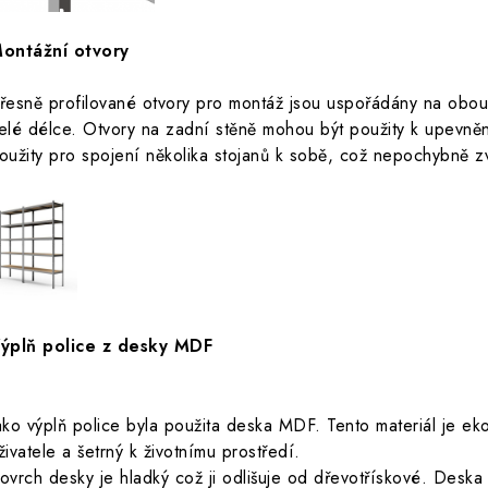
ontážní otvory
řesně profilované otvory pro montáž jsou uspořádány na obo
elé délce. Otvory na zadní stěně mohou být použity k upevně
oužity pro spojení několika stojanů k sobě, což nepochybně zvýš
ýplň police z desky MDF
ako výplň police byla použita deska MDF. Tento materiál je e
živatele a šetrný k životnímu prostředí.
ovrch desky je hladký což ji odlišuje od dřevotřískové. Deska