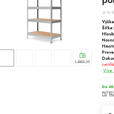
Výška
Šířka:
Hloub
Nosno
Hmotn
Prove
Doku
+ další (4)
certifi
Více 
Do 30
Mo