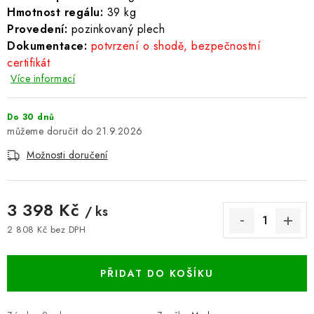
Hmotnost regálu:
39 kg
BLOG
Provedení:
pozinkovaný plech
Dokumentace:
potvrzení o shodě, bezpečnostní
Kontakty
Hodnocení obchodu
Reklamace zboží
certifikát
Odstoupení od kupní smlouvy
Často kladené dotazy
Více informací
Obchodní a dodací podmínky
Ochrana osobních údajú
Do 30 dnů
Cookies
Bezpečnostní certifikáty
Moje objednávka
21.9.2026
Možnosti doručení
3 398 Kč
/ ks
2 808 Kč bez DPH
Měrná cena:
PŘIDAT DO KOŠÍKU