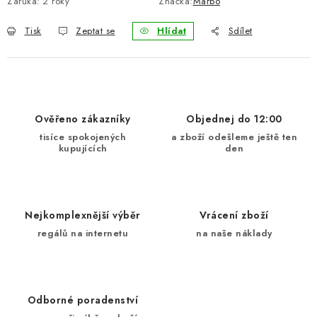
Záruka
:
2 roky
Značka:
Marbo
Tisk
Zeptat se
Hlídat
Sdílet
Ověřeno zákazníky
Objednej do 12:00
tisíce spokojených
a zboží odešleme ještě ten
kupujících
den
Nejkomplexnější výběr
Vrácení zboží
regálů na internetu
na naše náklady
Odborné poradenství