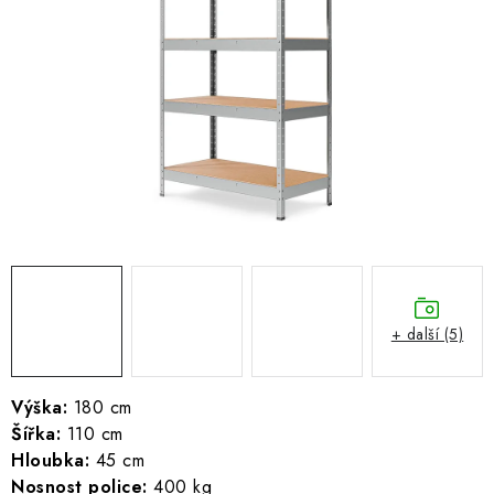
ŽEBŘÍKY SCHŮDKY A LEŠENÍ
PARKOVACÍ BLOKÁDY
AKCE A SLEVY
NOVINKY
HODNOCENÍ OBCHODU
ČASTO KLADENÉ DOTAZY
+ další (5)
B2B - VELKOOBCHOD
NAPIŠTE NÁM
Výška:
180 cm
Šířka:
110 cm
Hloubka:
45 cm
KONTAKTY
Nosnost police:
400 kg