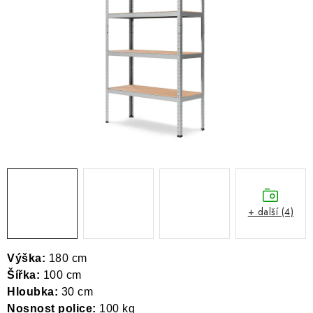
ŽEBŘÍKY SCHŮDKY A LEŠENÍ
PARKOVACÍ BLOKÁDY
AKCE A SLEVY
NOVINKY
HODNOCENÍ OBCHODU
ČASTO KLADENÉ DOTAZY
+ další (4)
B2B - VELKOOBCHOD
NAPIŠTE NÁM
Výška:
180 cm
Šířka:
100 cm
KONTAKTY
Hloubka:
30 cm
Nosnost police:
100 kg