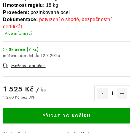
Hmotnost regálu:
18 kg
BLOG
Provedení:
pozinkovaná ocel
Dokumentace:
potvrzení o shodě, bezpečnostní
Kontakty
Hodnocení obchodu
Reklamace zboží
certifikát
Odstoupení od kupní smlouvy
Často kladené dotazy
Více informací
Obchodní a dodací podmínky
Ochrana osobních údajú
(7 ks)
Skladem
Cookies
Bezpečnostní certifikáty
Moje objednávka
12.8.2026
Možnosti doručení
1 525 Kč
/ ks
1 260 Kč bez DPH
Měrná cena:
PŘIDAT DO KOŠÍKU