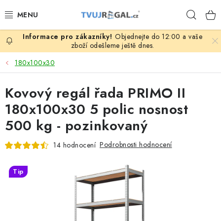
Přejít
Hleda
na
obsah
Objednejte do 12:00 a vaše
ZBOŽÍ ZA NÁKUPNÍ CENY
zboží odešleme ještě dnes.
180x100x30
REGÁLY PODLE ROZMĚRŮ MATERIÁLU A SÉRIÍ
Kovový regál řada PRIMO II
NEREZOVÉ A GASTRO PRODUKTY
180x100x30 5 polic nosnost
KOVOVÉ STOLOVÉ NOHY
500 kg - pozinkovaný
ZAHRADA, OKOLÍ DOMU
Podrobnosti hodnocení
14 hodnocení
DŮM, BYT
Tip
FIRMA, GARÁŽ, DÍLNA, SKLEP