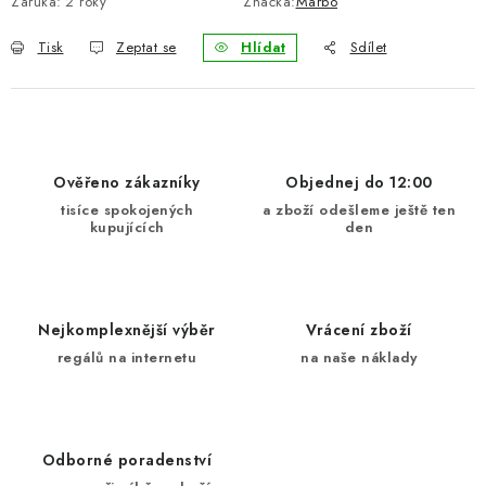
Záruka
:
2 roky
Značka:
Marbo
Tisk
Zeptat se
Hlídat
Sdílet
Ověřeno zákazníky
Objednej do 12:00
tisíce spokojených
a zboží odešleme ještě ten
kupujících
den
Nejkomplexnější výběr
Vrácení zboží
regálů na internetu
na naše náklady
Odborné poradenství