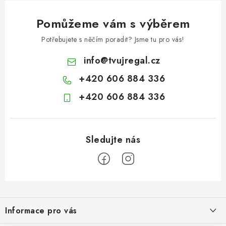
Pomůžeme vám s výběrem
Potřebujete s něčím poradit? Jsme tu pro vás!
info
@
tvujregal.cz
+420 606 884 336
+420 606 884 336
Z
á
Informace pro vás
p