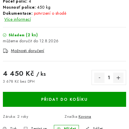
Počet políc:
4
BLOG
Nosnosť police:
450
kg
Dokumentace:
potvrzení o shodě
Více informací
Kontakty
Hodnocení obchodu
Reklamace zboží
Odstoupení od kupní smlouvy
Často kladené dotazy
(2 ks)
Skladem
Obchodní a dodací podmínky
Ochrana osobních údajú
12.8.2026
Cookies
Bezpečnostní certifikáty
Moje objednávka
Možnosti doručení
4 450 Kč
/ ks
3 678 Kč bez DPH
Měrná cena:
PŘIDAT DO KOŠÍKU
Záruka
:
2 roky
Značka:
Kovona
Tisk
Zeptat se
Hlídat
Sdílet