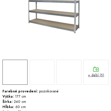
ŽEBŘÍKY SCHŮDKY A LEŠENÍ
PARKOVACÍ BLOKÁDY
AKCE A SLEVY
NOVINKY
HODNOCENÍ OBCHODU
ČASTO KLADENÉ DOTAZY
+ další (5)
B2B - VELKOOBCHOD
NAPIŠTE NÁM
Farebné provedení:
pozinkované
Výška:
177 cm
Šírka:
240 cm
KONTAKTY
Hĺbka:
60 cm