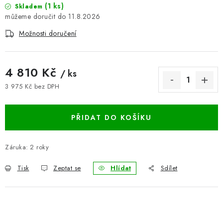
(1 ks)
Skladem
BLOG
11.8.2026
Možnosti doručení
Kontakty
Hodnocení obchodu
Reklamace zboží
Odstoupení od kupní smlouvy
Často kladené dotazy
4 810 Kč
Obchodní a dodací podmínky
Ochrana osobních údajú
/ ks
Cookies
Bezpečnostní certifikáty
Moje objednávka
3 975 Kč bez DPH
Měrná cena:
PŘIDAT DO KOŠÍKU
Záruka
:
2 roky
Tisk
Zeptat se
Hlídat
Sdílet