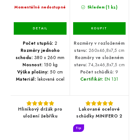
(1 ks)
Momentálně nedostupné
Skladem
Počet stupňů:
2
Rozměry v rozloženém
Rozměry jednoho
stavu:
260x46,8x7,5 cm
schodu:
380 x 260 mm
Rozměry ve složeném
Nosnost:
150 kg
stavu:
74,3x46,8x7,5 cm
Výška plošiny:
50 cm
Počet schůdků:
9
Materiál:
lakovaná ocel
Certifikát:
EN 131
Hliníkový držák pro
Lakované ocelové
uložení žebříku
schůdky MINIFERO 2
Tip