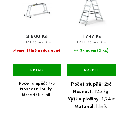
3 800 Kč
1 747 Kč
3 141 Kč bez DPH
1 444 Kč bez DPH
(3 ks)
Momentálně nedostupné
Skladem
Počet stupňů:
4x3
Počet stupňů:
2x6
Nosnost:
150 kg
Nosnost:
125 kg
Materiál:
hliník
Výška plošiny:
1,24 m
Materiál:
hliník