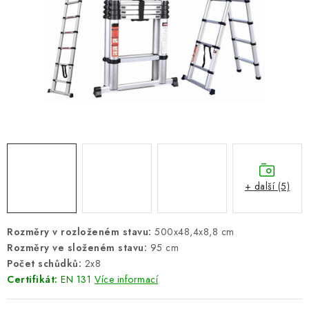
ŽEBŘÍKY SCHŮDKY A LEŠENÍ
PARKOVACÍ BLOKÁDY
AKCE A SLEVY
NOVINKY
HODNOCENÍ OBCHODU
ČASTO KLADENÉ DOTAZY
+ další (5)
B2B - VELKOOBCHOD
Rozměry v rozloženém stavu:
500x48,4x8,8 cm
Rozměry ve složeném stavu:
95 cm
NAPIŠTE NÁM
Počet schůdků:
2x8
Certifikát:
EN 131
Více informací
KONTAKTY