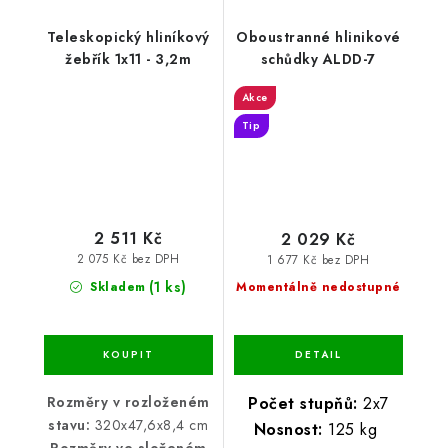
Teleskopický hliníkový
Oboustranné hlinikové
žebřík 1x11 - 3,2m
schůdky ALDD-7
Akce
Tip
2 511 Kč
2 029 Kč
2 075 Kč bez DPH
1 677 Kč bez DPH
(1 ks)
Skladem
Momentálně nedostupné
Rozměry v rozloženém
Počet stupňů:
2x7
stavu:
320x47,6x8,4 cm
Nosnost:
125 kg
Rozměry ve složeném