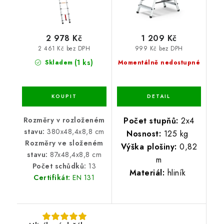
2 978 Kč
1 209 Kč
2 461 Kč bez DPH
999 Kč bez DPH
(1 ks)
Skladem
Momentálně nedostupné
Rozměry v rozloženém
Počet stupňů:
2x4
stavu:
380x48,4x8,8 cm
Nosnost:
125 kg
Rozměry ve složeném
Výška plošiny:
0,82
stavu:
87x48,4x8,8 cm
m
Počet schůdků:
13
Materiál:
hliník
Certifikát:
EN 131