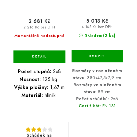
5 013 Kč
2 681 Kč
4 143 Kč bez DPH
2 216 Kč bez DPH
(2 ks)
Skladem
Momentálně nedostupné
Rozměry v rozloženém
Počet stupňů:
2x8
stavu:
380x47,5x7,9 cm
Nosnost:
125 kg
Rozměry ve složeném
Výška plošiny:
1,67 m
stavu:
89 cm
Materiál:
hliník
Počet schůdků:
2x6
Certifikát:
EN 131
Schůdek na