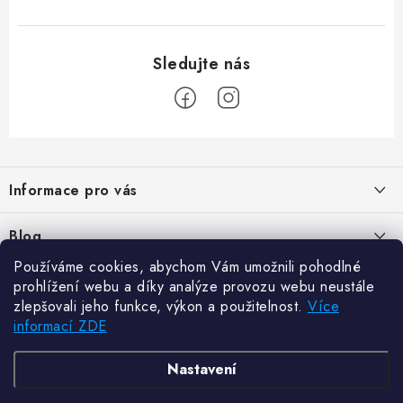
Z
á
Informace pro vás
p
a
Kontakty
Blog
t
Hodnocení obchodu
Používáme cookies, abychom Vám umožnili pohodlné
í
Jak vybrat poštovní schránku?
Facebook
prohlížení webu a díky analýze provozu webu neustále
21.5.2024
Reklamace zboží
zlepšovali jeho funkce, výkon a použitelnost.
Více
informací ZDE
Novinky
Odstoupení od kupní smlouvy
Zajistěte si bohatou úrodu. Začněte s přípravou sazenic
6.3.2024
Často kladené dotazy
Zajistěte si bohatou úrodu. Začněte s přípravou sazenic
TvojRegal.sk
Nastavení
6.3.2024
Jak skladovat palivové dříví, aby nás v zimě dobře hřálo?
Obchodní a dodací podmínky