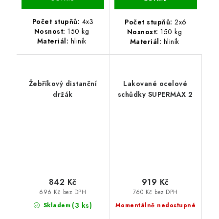
Počet stupňů:
4x3
Počet stupňů:
2x6
Nosnost:
150 kg
Nosnost:
150 kg
Materiál:
hliník
Materiál:
hliník
Žebříkový distanční
Lakované ocelové
držák
schůdky SUPERMAX 2
842 Kč
919 Kč
696 Kč bez DPH
760 Kč bez DPH
(3 ks)
Skladem
Momentálně nedostupné