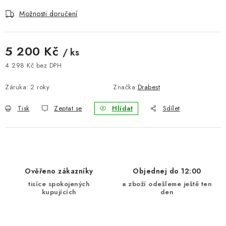
BLOG
Možnosti doručení
Kontakty
Hodnocení obchodu
Reklamace zboží
5 200 Kč
/ ks
Odstoupení od kupní smlouvy
Často kladené dotazy
4 298 Kč bez DPH
Obchodní a dodací podmínky
Ochrana osobních údajú
Měrná cena:
Cookies
Bezpečnostní certifikáty
Moje objednávka
Záruka
:
2 roky
Značka:
Drabest
Tisk
Zeptat se
Hlídat
Sdílet
Ověřeno zákazníky
Objednej do 12:00
tisíce spokojených
a zboží odešleme ještě ten
kupujících
den