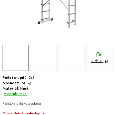
ŽEBŘÍKY SCHŮDKY A LEŠENÍ
PARKOVACÍ BLOKÁDY
AKCE A SLEVY
NOVINKY
HODNOCENÍ OBCHODU
+ další (4)
ČASTO KLADENÉ DOTAZY
Počet stupňů:
2x8
B2B - VELKOOBCHOD
Nosnost:
150 kg
Materiál:
hliník
Více informací
NAPIŠTE NÁM
Položka byla vyprodána…
KONTAKTY
Momentálně nedostupné