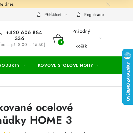
tě dnes.
hodní a dodací podmínky
Ochrana osobních údajú
Cookies
Přihlášení
Registrace
Prázdný
+420 606 884
336
NÁKUPNÍ
(po – pá: 8:00 – 15:30)
košík
KOŠÍK
PRODUKTY
KOVOVÉ STOLOVÉ NOHY
ZAHRADA
kované ocelové
hůdky HOME 3