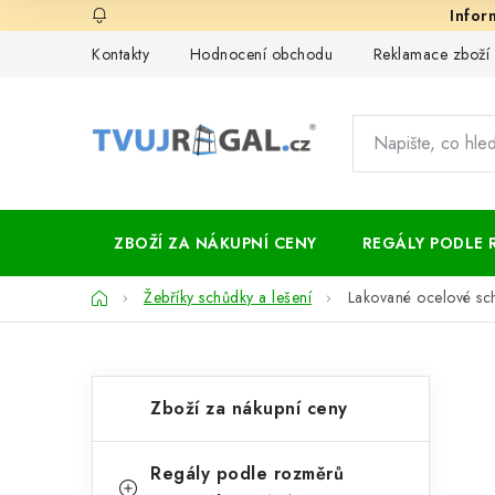
Přejít
na
Kontakty
Hodnocení obchodu
Reklamace zboží
obsah
ZBOŽÍ ZA NÁKUPNÍ CENY
REGÁLY PODLE 
Domů
Žebříky schůdky a lešení
Lakované ocelové s
P
K
Přeskočit
Zboží za nákupní ceny
kategorie
a
o
t
s
Regály podle rozměrů