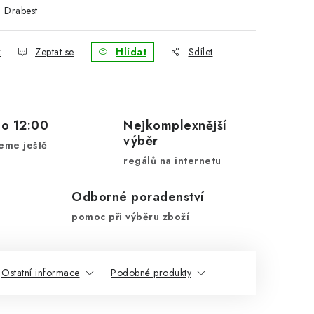
:
Drabest
k
Zeptat se
Hlídat
Sdílet
do 12:00
Nejkomplexnější
výběr
eme ještě
regálů na internetu
Odborné poradenství
pomoc při výběru zboží
Ostatní informace
Podobné produkty