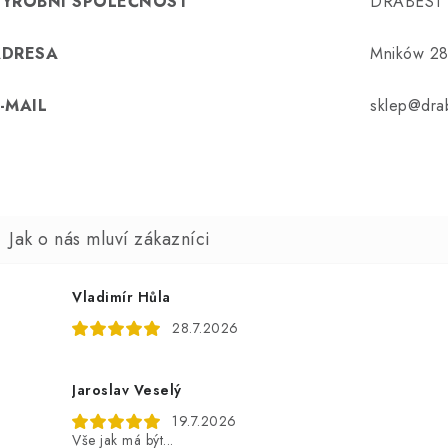
VÝROBNÍ SPOLEČNOST
DRABEST 
ADRESA
Mników 28
-MAIL
sklep@drab
Vladimír Hůla
28.7.2026
Jaroslav Veselý
19.7.2026
Vše jak má být...