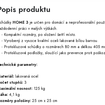
Popis produktu
chůdky
HOME 3
je určen pro domácí a neprofesionální použi
aždodenní práci v malých výškách.
 Kompaktní rozměry, po složení šetří místo.
 Vyrobený z vysoce kvalitní oceli lakované bílou barvou.
 Protiskluzové schůdky o rozměrech 80 mm a délkou 405 m
 Protiskluzové podložky, sloužící jako prevence proti poško
echnické parametry:
ateriál:
lakovaná ocel
očet stupňů:
3
aximální nosnost:
125 kg
áha:
4,1 kg
ozměry pološiny:
25 cm x 25 cm