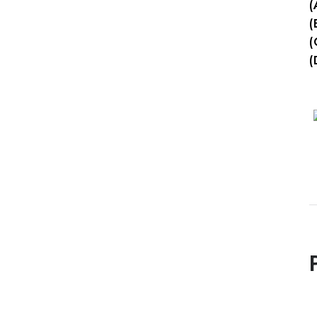
(
(
(
(