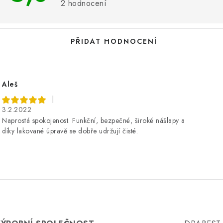
s
2 hodnocení
h
o
PŘIDAT HODNOCENÍ
d
n
o
Aleš
c
|
3.2.2022
e
Naprostá spokojenost. Funkční, bezpečné, široké nášlapy a
n
díky lakované úpravě se dobře udržují čisté.