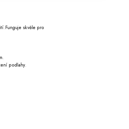
tí.Funguje skvěle pro
m.
zení podlahy.