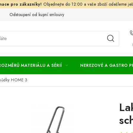
Objednejte do 12:00 a vaše zboží odešleme ješ
Odstoupení od kupní smlouvy
Často kladené dotazy
Obc
ROZMĚRŮ MATERIÁLU A SÉRIÍ
NEREZOVÉ A GASTRO 
chůdky HOME 3
La
sc