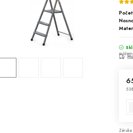
Počet
Nosno
Materi
Sk
Mo
6
538
Mě
Záruka
: