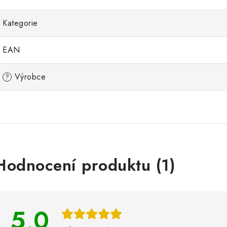
Kategorie
EAN
Výrobce
?
V
Hodnocení produktu (1)
ý
p
5,0