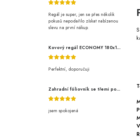
Regál je super, jen se přes několik
pokusů nepodařilo získat nabízenou
slevu na první nákup.
S
k
-
Kovový regál ECONOMY 180x120x60 5 polic - pozinkovaný
-
-
Perfektní, doporučuji
-
T
Zahradní fóliovník se třemi policemi
M
P
jsem spokojená
M
V
R