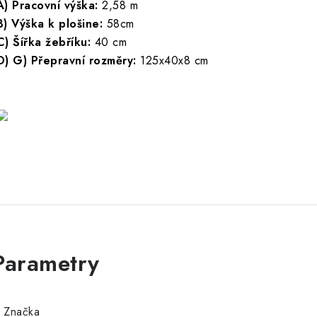
A) Pracovní výška:
2,58 m
B) Výška k plošine:
58cm
C) Šířka žebříku:
40 cm
D) G) Přepravní rozměry:
125x40x8 cm
Značka