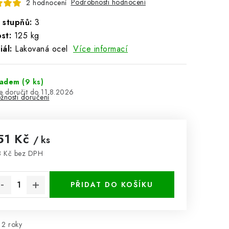
Podrobnosti hodnocení
2 hodnocení
 stupňů:
3
st:
125 kg
ál:
Lakovaná ocel
Více informací
ladem
(9 ks)
11.8.2026
žnosti doručení
51 Kč
/ ks
 Kč bez DPH
rná cena:
PŘIDAT DO KOŠÍKU
2 roky