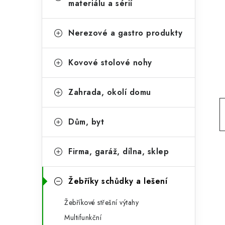
e
materiálu a sérií
t
g
r
o
Nerezové a gastro produkty
a
r
Kovové stolové nohy
n
i
e
n
Zahrada, okolí domu
í
p
Dům, byt
a
Firma, garáž, dílna, sklep
n
e
Žebříky schůdky a lešení
l
Žebříkové střešní výtahy
Multifunkční