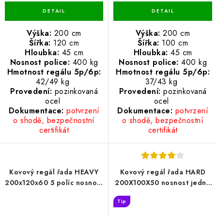
Výška:
200 cm
Výška:
200 cm
Šířka:
120 cm
Šířka:
100 cm
Hloubka:
45 cm
Hloubka:
45 cm
Nosnost police:
400 kg
Nosnost police:
400 kg
Hmotnost regálu 5p/6p:
Hmotnost regálu 5p/6p:
42/49 kg
37/43 kg
Provedení:
pozinkovaná
Provedení:
pozinkovaná
ocel
ocel
Dokumentace:
potvrzení
Dokumentace:
potvrzení
o shodě, bezpečnostní
o shodě, bezpečnostní
certifikát
certifikát
Kovový regál řada HEAVY
Kovový regál řada HARD
200x120x60 5 políc nosnost
200X100X50 nosnost jedné
2000 KG
police 500 KG
Tip