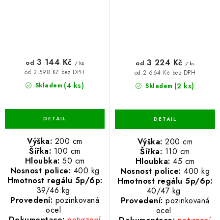
3 144 Kč
3 224 Kč
od
od
/ ks
/ ks
od 2 598 Kč bez DPH
od 2 664 Kč bez DPH
(4 ks)
(2 ks)
Skladem
Skladem
Výška:
200 cm
Výška:
200 cm
Šířka:
100 cm
Šířka:
110 cm
Hloubka:
50 cm
Hloubka:
45 cm
Nosnost police:
400 kg
Nosnost police:
400 kg
Hmotnost regálu 5p/6p:
Hmotnost regálu 5p/6p:
39/46 kg
40/47 kg
Provedení:
pozinkovaná
Provedení:
pozinkovaná
ocel
ocel
Dokumentace:
potvrzení