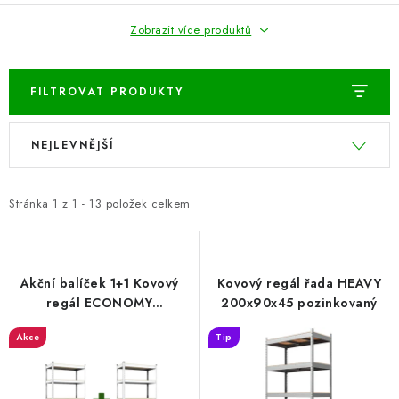
BLOG
Zobrazit více produktů
Kontakty
Hodnocení obchodu
Reklamace zboží
FILTROVAT PRODUKTY
Odstoupení od kupní smlouvy
Často kladené dotazy
Obchodní a dodací podmínky
Ochrana osobních údajú
V
Ř
NEJLEVNĚJŠÍ
ý
a
Cookies
Bezpečnostní certifikáty
Moje objednávka
p
z
i
e
Stránka
1
z
1
-
13
položek celkem
s
n
p
í
r
p
Akční balíček 1+1 Kovový
Kovový regál řada HEAVY
o
r
regál ECONOMY
200x90x45 pozinkovaný
200x100x50 5 polic -
d
o
Akce
Tip
pozinkovaný
u
d
k
u