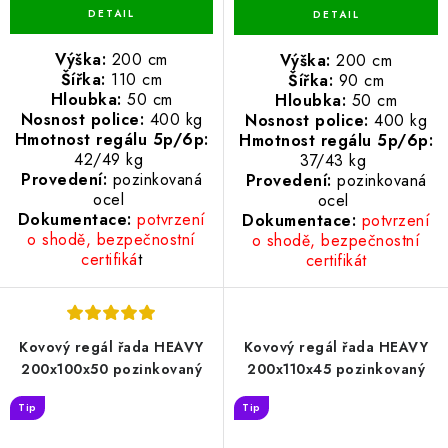
Výška:
200 cm
Výška:
200 cm
Šířka:
110 cm
Šířka:
90 cm
Hloubka:
50 cm
Hloubka:
50 cm
Nosnost police:
400 kg
Nosnost police:
400 kg
Hmotnost regálu 5p/6p:
Hmotnost regálu 5p/6p:
42/49 kg
37/43 kg
Provedení:
pozinkovaná
Provedení:
pozinkovaná
ocel
ocel
Dokumentace:
potvrzení
Dokumentace:
potvrzení
o shodě, bezpečnostní
o shodě, bezpečnostní
certifiká
t
certifikát
Kovový regál řada HEAVY
Kovový regál řada HEAVY
200x100x50 pozinkovaný
200x110x45 pozinkovaný
Tip
Tip