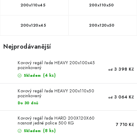
ŽEBŘÍKY SCHŮDKY A LEŠENÍ
200x110x45
200x110x50
PARKOVACÍ BLOKÁDY
200x120x45
200x120x50
AKCE A SLEVY
Nejprodávanější
NOVINKY
Kovový regál řada HEAVY 200x100x45
HODNOCENÍ OBCHODU
pozinkovaný
3 398 Kč
od
(4 ks)
Skladem
ČASTO KLADENÉ DOTAZY
Kovový regál řada HEAVY 200x110x50
B2B - VELKOOBCHOD
pozinkovaný
3 064 Kč
od
Do 30 dnů
NAPIŠTE NÁM
Kovový regál řada HARD 200X120X60
nosnost jedné police 500 KG
7 710 Kč
KONTAKTY
(8 ks)
Skladem