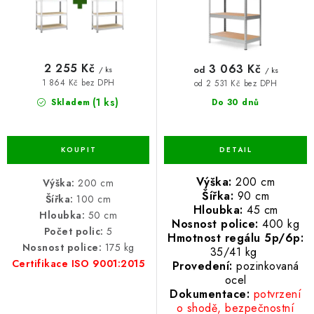
t
k
ů
t
ů
2 255 Kč
3 063 Kč
od
/ ks
/ ks
1 864 Kč bez DPH
od 2 531 Kč bez DPH
(1 ks)
Skladem
Do 30 dnů
Výška:
200 cm
Výška:
200 cm
Šířka:
90 cm
Šířka:
100 cm
Hloubka:
45 cm
Hloubka:
50 cm
Nosnost police:
400 kg
Počet polic:
5
Hmotnost regálu 5p/6p:
Nosnost police:
175 kg
35/41 kg
Certifikace ISO 9001:2015
Provedení:
pozinkovaná
ocel
Dokumentace:
potvrzení
o shodě, bezpečnostní