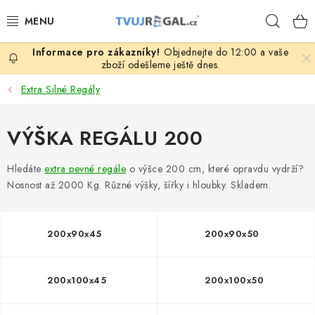
Přejít
Hleda
na
obsah
Objednejte do 12:00 a vaše
ZBOŽÍ ZA NÁKUPNÍ CENY
zboží odešleme ještě dnes.
Extra Silné Regály
REGÁLY PODLE ROZMĚRŮ MATERIÁLU A SÉRIÍ
VÝŠKA REGÁLU 200
NEREZOVÉ A GASTRO PRODUKTY
Hledáte
extra pevné regále
o výšce 200 cm, které opravdu vydrží?
KOVOVÉ STOLOVÉ NOHY
Nosnost až 2000 Kg. Různé výšky, šířky i hloubky. Skladem.
ZAHRADA, OKOLÍ DOMU
200x90x45
200x90x50
DŮM, BYT
FIRMA, GARÁŽ, DÍLNA, SKLEP
200x100x45
200x100x50