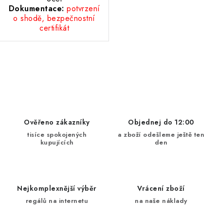
Dokumentace:
potvrzení
o shodě, bezpečnostní
certifikát
O
v
l
á
d
Ověřeno zákazníky
Objednej do 12:00
a
tisíce spokojených
a zboží odešleme ještě ten
kupujících
den
c
í
p
r
Nejkomplexnější výběr
Vrácení zboží
v
regálů na internetu
na naše náklady
k