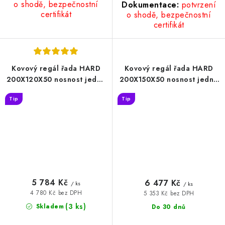
o shodě, bezpečnostní
Dokumentace:
potvrzení
certifikát
o shodě, bezpečnostní
certifikát
Kovový regál řada HARD
Kovový regál řada HARD
200X120X50 nosnost jedné
200X150X50 nosnost jedné
police 500 KG
police 500 KG
Tip
Tip
5 784 Kč
6 477 Kč
/ ks
/ ks
4 780 Kč bez DPH
5 353 Kč bez DPH
(3 ks)
Skladem
Do 30 dnů