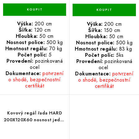
Výška:
200 cm
Výška:
200 cm
Šířka:
120 cm
Šířka:
150 cm
Hloubka:
50 cm
Hloubka:
50 cm
Nosnost police:
500 kg
Nosnost police:
500 kg
Hmotnost regálu:
70 kg
Hmotnost regálu:
83 kg
Počet políc:
5
Počet políc:
5ks
Provedení:
pozinkovaná
Provedení:
pozinkovaná
ocel
ocel
Dokumentace:
potvrzení
Dokumentace:
potvrzení
o shodě, bezpečnostní
o shodě, bezpečnostní
certifikát
certifikát
Kovový regál řada HARD
200X120X60 nosnost jedné
police 500 KG