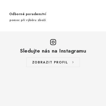
y
v
ý
Odborné poradenství
p
pomoc při výběru zboží
i
s
u
Sledujte nás na Instagramu
ZOBRAZIT PROFIL