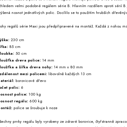
zhledem velmi podobné regálem série B. Hlavním rozdílem oproti sérií B j
zýšená nosnot jednotlivých polic. Docílilo se to použitím hrubších dřevěný
ohy regálů série Maxi jsou předpřipravené na montáž. Každá z nohou má 
ýška:
230 cm
ířka:
85 cm
loubka:
50 cm
loušťka dreva police:
14 mm
loušťka a šířka dreva nohy:
14 mm x 80 mm
zdálenost mezi policemi:
libovolně každých 13 cm
ateriál:
borovicové dřevo
očet polic:
6
osnost police:
100 kg
osnost regálu:
600 kg
ontáž:
police se šroubuje k noze
šechny prvky regálu byly vyrobeny ze zdravé borovice, čtyřstranně zprac