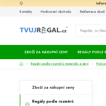
Přejít
na
Kontakty
Hodnocení obchodu
Reklamace zboží
obsah
ZBOŽÍ ZA NÁKUPNÍ CENY
REGÁLY PODLE 
Domů
Regály podle rozměrů materiálu a sérií
Polico
P
K
Přeskočit
Zboží za nákupní ceny
kategorie
a
o
t
s
Regály podle rozměrů