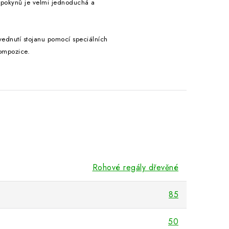
 pokynů je velmi jednoduchá a
zvednutí stojanu pomocí speciálních
ompozice.
Rohové regály dřevěné
85
50