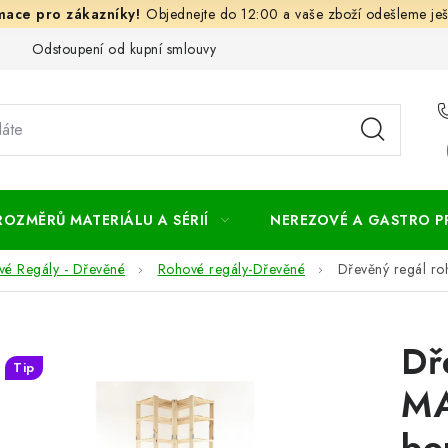
Objednejte do 12:00 a vaše zboží odešleme ješ
Odstoupení od kupní smlouvy
Často kladené dotazy
Obc
ROZMĚRŮ MATERIÁLU A SÉRIÍ
NEREZOVÉ A GASTRO 
vé Regály - Dřevěné
Rohové regály-Dřevěné
Dřevěný regál r
Dř
Tip
MA
bo