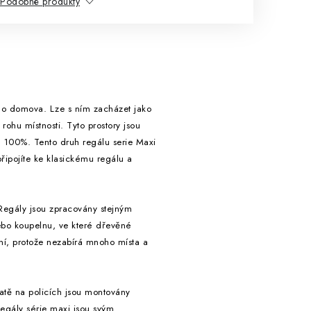
Podobné produkty
šeho domova. Lze s ním zacházet jako
rohu místnosti. Tyto prostory jsou
a 100%. Tento druh regálu serie Maxi
připojíte ke klasickému regálu a
 Regály jsou zpracovány stejným
nebo koupelnu, ve které dřevěné
kční, protože nezabírá mnoho místa a
atě na policích jsou montovány
egály série maxi jsou svým