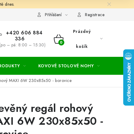
tě dnes.
hodní a dodací podmínky
Ochrana osobních údajú
Cookies
Přihlášení
Registrace
Prázdný
+420 606 884
336
NÁKUPNÍ
(po – pá: 8:00 – 15:30)
košík
KOŠÍK
PRODUKTY
KOVOVÉ STOLOVÉ NOHY
ZAHRADA
ohový MAXI 6W 230x85x50 - borovice
evěný regál rohový
XI 6W 230x85x50 -
rovice