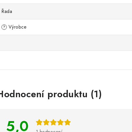
Řada
Výrobce
?
V
Hodnocení produktu (1)
ý
p
5,0
s
1 hodnocení