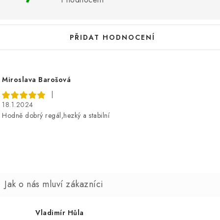
h
o
PŘIDAT HODNOCENÍ
d
n
o
Miroslava Barošová
c
|
18.1.2024
e
Hodně dobrý regál,hezký a stabilní
n
Vladimír Hůla