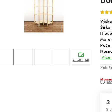
Výška
Šířka:
Hloub
Materi
Počet
Nosno
Více 
+ další (14)
Polož
Momen
Mo
3
2 5