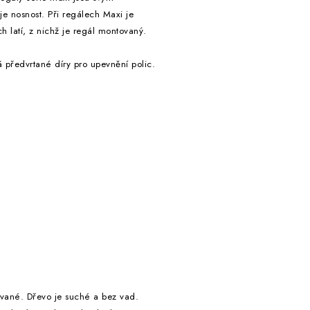
e nosnost. Při regálech Maxi je
ch latí, z nichž je regál montovaný.
předvrtané díry pro upevnění polic.
ované. Dřevo je suché a bez vad.