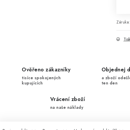
Mě
Záruka
:
Tis
Ověřeno zákazníky
Objednej 
tisíce spokojených
a zboží odešl
kupujících
ten den
Vrácení zboží
na naše náklady