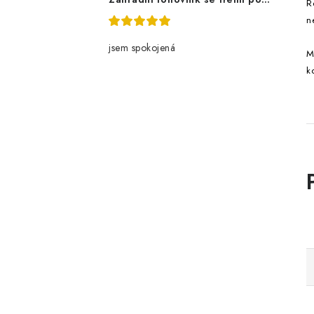
R
n
jsem spokojená
M
k