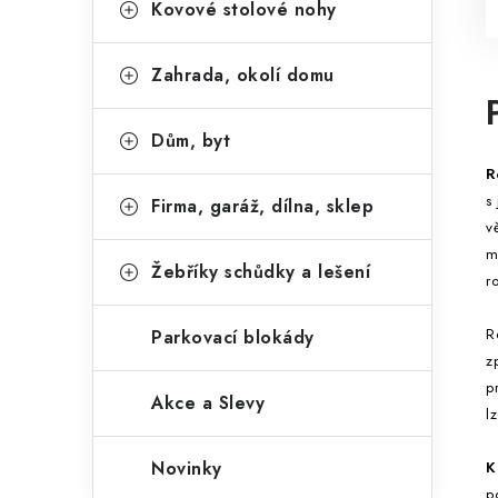
Kovové stolové nohy
Zahrada, okolí domu
Dům, byt
R
s
Firma, garáž, dílna, sklep
v
m
Žebříky schůdky a lešení
r
R
Parkovací blokády
z
p
Akce a Slevy
l
Novinky
K
p