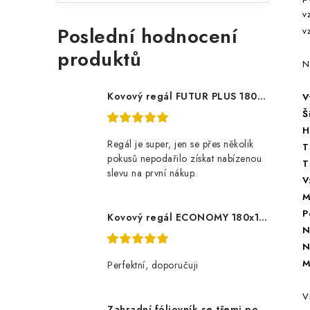
v
Poslední hodnocení
v
produktů
N
Kovový regál FUTUR PLUS 180x120x45 5 polic Nosnost 1000 KG - pozinkovaný
V
Š
H
Regál je super, jen se přes několik
T
pokusů nepodařilo získat nabízenou
T
slevu na první nákup.
V
M
P
Kovový regál ECONOMY 180x120x60 5 polic - pozinkovaný
N
N
M
Perfektní, doporučuji
V
Zahradní fóliovník se třemi policemi