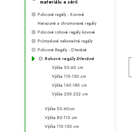
e
materiálu a sérií
t
g
r
Policové regály - Kovové
o
Nerezové a chromované regály
a
r
Policové rohové regály kovové
n
i
Průmyslové nekonečné regály
e
n
Policové Regály - Dřevěné
Rohové regály-Dřevěné
í
Výška 50-60 cm
p
Výška 110-150 cm
a
Výška 160-180 cm
n
Výška 200-232 cm
e
Výška 50-60cm
l
Výška 80-110 cm
Výška 110-150 cm