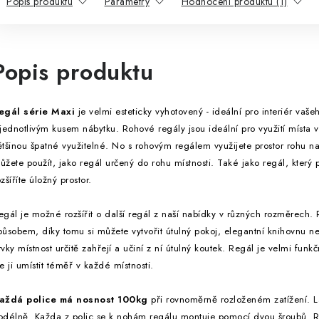
Popis produktu
Parametry
Hodnocení produktu (1)
Popis produktu
egál série Maxi
je velmi esteticky vyhotovený - ideální pro interiér va
 jednotlivým kusem nábytku. Rohové regály jsou ideální pro využití místa v 
ětšinou špatné využitelné. No s rohovým regálem využijete prostor rohu n
ůžete použít, jako regál určený do rohu místnosti. Také jako regál, který 
ozšíříte úložný prostor.
egál je možné rozšířit o další regál z naší nabídky v různých rozměrech.
působem, díky tomu si můžete vytvořit útulný pokoj, elegantní knihovnu 
rvky místnost určitě zahřejí a učiní z ní útulný koutek. Regál je velmi fun
ze ji umístit téměř v každé místnosti.
aždá police má nosnost 100kg
při rovnoměrně rozloženém zatížení. L
odélně. Každa z polic se k nohám regálu montuje pomocí dvou šroubů. R