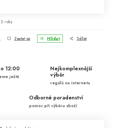
rná cena:
2 roky
k
Zeptat se
Hlídat
Sdílet
do 12:00
Nejkomplexnější
výběr
eme ještě
regálů na internetu
Odborné poradenství
pomoc při výběru zboží