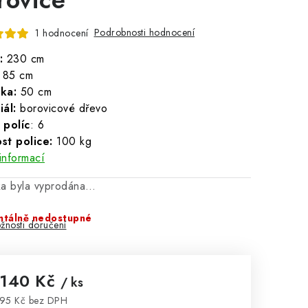
Podrobnosti hodnocení
1 hodnocení
:
230 cm
85 cm
ka:
50 cm
ál:
borovicové dřevo
 políc
: 6
st police:
100 kg
informací
ka byla vyprodána…
tálně nedostupné
žnosti doručení
 140 Kč
/ ks
95 Kč bez DPH