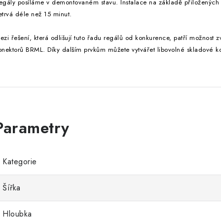
egály posíláme v demontovaném stavu. Instalace na základě přiložených
etrvá déle než 15 minut.
ezi řešení, která odlišují tuto řadu regálů od konkurence, patří možnost 
onektorů BRML. Díky dalším prvkům můžete vytvářet libovolné skladové k
Kategorie
Šířka
Hloubka