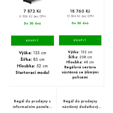
18 760 Kč
7 872 Kč
15 504 Kč bez DPH
6 506 Kč bez DPH
Do 30 dnů
Do 30 dnů
Výška:
152 cm
Výška:
133 cm
Šířka:
208 cm
Šířka:
83 cm
Hloubka:
48 cm
Hloubka:
52 cm
Regálová sestava
Startovací modul
nástěnná se šikmými
policemi
Regál do prodejny s
Regál do prodejny
informačním panelem
nástěnný dodatkový
startovací 219x128x67
61x83x33 cm - 3 police