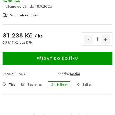
Do 30 dnů
BLOG
18.9.2026
Možnosti doručení
Kontakty
Hodnocení obchodu
Reklamace zboží
Odstoupení od kupní smlouvy
Často kladené dotazy
31 238 Kč
/ ks
Obchodní a dodací podmínky
Ochrana osobních údajú
25 817 Kč bez DPH
Cookies
Bezpečnostní certifikáty
Moje objednávka
Měrná cena:
PŘIDAT DO KOŠÍKU
Záruka
:
2 roky
Značka:
Marbo
Tisk
Zeptat se
Hlídat
Sdílet