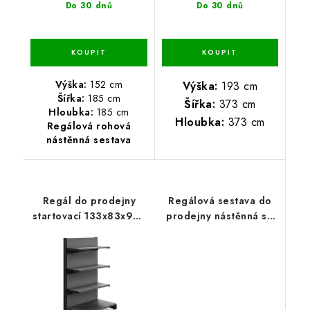
Do 30 dnů
Do 30 dnů
Výška:
152 cm
Výška:
193 cm
Šířka:
185 cm
Šířka:
373 cm
Hloubka:
185 cm
Hloubka:
373 cm
Regálová rohová
nástěnná sestava
Regál do prodejny
Regálová sestava do
startovací 133x83x98 -
prodejny nástěnná se
4 polic
šikmými policemi
152x208x48 - 4 police