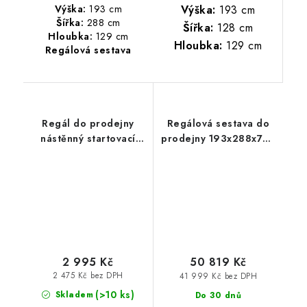
Výška:
193 cm
Výška:
193 cm
Šířka:
288 cm
Šířka:
128 cm
Hloubka:
129 cm
Hloubka:
129 cm
Regálová sestava
Regál do prodejny
Regálová sestava do
nástěnný startovací
prodejny 193x288x70 -
61x83x33 cm - 3 police
5 polic
2 995 Kč
50 819 Kč
2 475 Kč bez DPH
41 999 Kč bez DPH
(>10 ks)
Skladem
Do 30 dnů