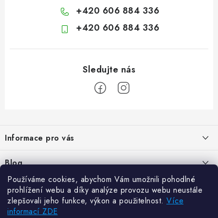
+420 606 884 336
+420 606 884 336
Z
á
Informace pro vás
p
a
Kontakty
Blog
t
Hodnocení obchodu
Používáme cookies, abychom Vám umožnili pohodlné
í
Jak vybrat poštovní schránku?
Facebook
prohlížení webu a díky analýze provozu webu neustále
21.5.2024
Reklamace zboží
zlepšovali jeho funkce, výkon a použitelnost.
Více
informací ZDE
Novinky
Odstoupení od kupní smlouvy
Zajistěte si bohatou úrodu. Začněte s přípravou sazenic