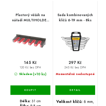
Plastový věšák na
Sada kombinovaných
nářadí MULTIHOLDER
klíčů 6-19 mm - 8ks
31 x 9,8 x 7 cm
145 Kč
297 Kč
120 Kč bez DPH
245 Kč bez DPH
(>10 ks)
Skladem
Momentálně nedostupné
Délka:
31 cm
Velikost klíčů:
6 mm,
Šířka:
9,8 cm