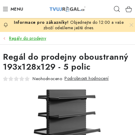
Přejít
Hleda
na
obsah
Objednejte do 12:00 a vaše
ZBOŽÍ ZA NÁKUPNÍ CENY
zboží odešleme ještě dnes.
Regály do prodejny
REGÁLY PODLE ROZMĚRŮ MATERIÁLU A SÉRIÍ
Regál do prodejny oboustranný
NEREZOVÉ A GASTRO PRODUKTY
193x128x129 - 5 polic
KOVOVÉ STOLOVÉ NOHY
Podrobnosti hodnocení
Neohodnoceno
ZAHRADA, OKOLÍ DOMU
DŮM, BYT
FIRMA, GARÁŽ, DÍLNA, SKLEP