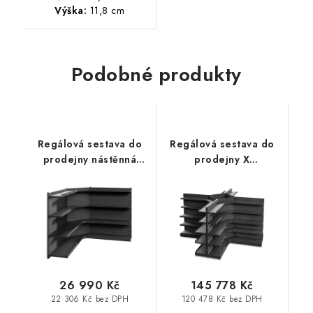
Výška:
11,8 cm
Podobné produkty
Regálová sestava do
Regálová sestava do
prodejny nástěnná
prodejny X
rohová 152x185x185 - 4
193x373x373 - 5 polic
police
26 990 Kč
145 778 Kč
22 306 Kč bez DPH
120 478 Kč bez DPH