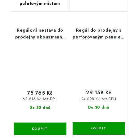
paletovým místem
Regálová sestava do
Regál do prodejny s
prodejny oboustranná
perforovaným panelem
193x288x129 - 5 polic
oboustranný
193x128x129 - 4 police
29 158 Kč
75 765 Kč
24 098 Kč bez DPH
62 616 Kč bez DPH
Do 30 dnů
Do 30 dnů