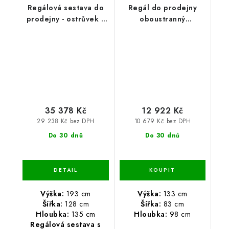
Regálová sestava do
Regál do prodejny
prodejny - ostrůvek s
oboustranný
paletovým místem
dodatkový 133x83x98 -
193x128x135 - 4 police
4 polic
35 378 Kč
12 922 Kč
29 238 Kč bez DPH
10 679 Kč bez DPH
Do 30 dnů
Do 30 dnů
Výška:
193 cm
Výška:
133 cm
Šířka:
128 cm
Šířka:
83 cm
Hloubka:
135 cm
Hloubka:
98 cm
Regálová sestava s