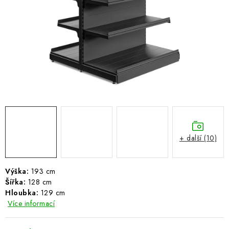
ŽEBŘÍKY SCHŮDKY A LEŠENÍ
PARKOVACÍ BLOKÁDY
AKCE A SLEVY
NOVINKY
HODNOCENÍ OBCHODU
ČASTO KLADENÉ DOTAZY
+ další (10)
B2B - VELKOOBCHOD
Výška:
193 cm
Šířka:
128 cm
NAPIŠTE NÁM
Hloubka:
129 cm
Více informací
KONTAKTY