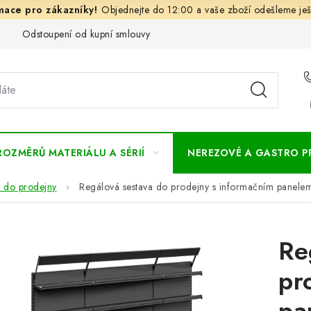
Objednejte do 12:00 a vaše zboží odešleme ješ
Odstoupení od kupní smlouvy
Často kladené dotazy
Obc
ROZMĚRŮ MATERIÁLU A SÉRIÍ
NEREZOVÉ A GASTRO 
 do prodejny
Regálová sestava do prodejny s informačním panele
Re
pr
pa