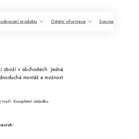
odnocení produktu
Ostatní informace
Související produkty
ci zboží v obchodech. Jedná
jednoduchá montáž a možnost
ji tvoří. Kompletní nabídku
racích: