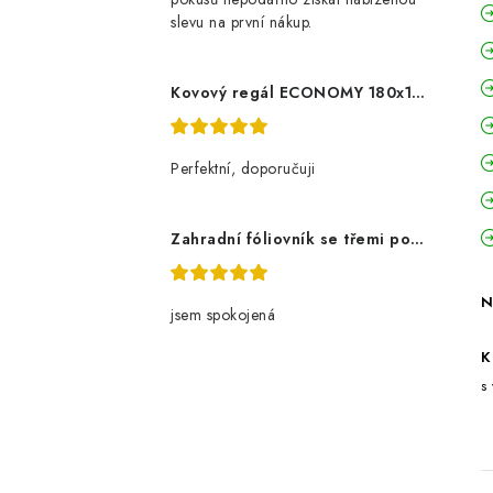
slevu na první nákup.
Kovový regál ECONOMY 180x120x60 5 polic - pozinkovaný
Perfektní, doporučuji
Zahradní fóliovník se třemi policemi
N
jsem spokojená
K
s