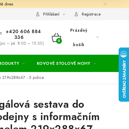
tě dnes.
hodní a dodací podmínky
Ochrana osobních údajú
Cookies
Přihlášení
Registrace
Prázdný
+420 606 884
336
NÁKUPNÍ
(po – pá: 8:00 – 15:30)
košík
KOŠÍK
PRODUKTY
KOVOVÉ STOLOVÉ NOHY
ZAHRADA
m 219x288x67 - 5 police
gálová sestava do
odejny s informačním
nelem 219x288x67 -