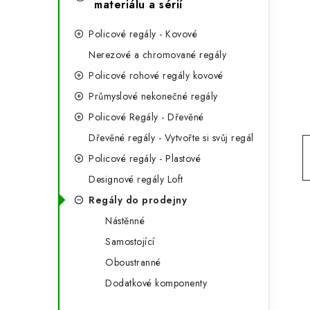
e
materiálu a sérií
t
g
r
Policové regály - Kovové
o
Nerezové a chromované regály
a
r
Policové rohové regály kovové
n
i
Průmyslové nekonečné regály
e
n
Policové Regály - Dřevěné
Dřevěné regály - Vytvořte si svůj regál
í
Policové regály - Plastové
p
Designové regály Loft
a
Regály do prodejny
n
Nástěnné
Samostojící
e
Oboustranné
l
Dodatkové komponenty