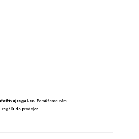
fo@tvujregal.cz.
Pomůžeme vám
 regálů do prodejen.