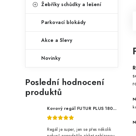
Žebříky schůdky a lešení
Parkovací blokády
Akce a Slevy
Novinky
R
s
Poslední hodnocení
r
produktů
N
k
Kovový regál FUTUR PLUS 180x120x45 5 polic Nosnost 1000 KG - pozinkovaný
N
Regál je super, jen se přes několik
pokusů nepodařilo získat nabízenou