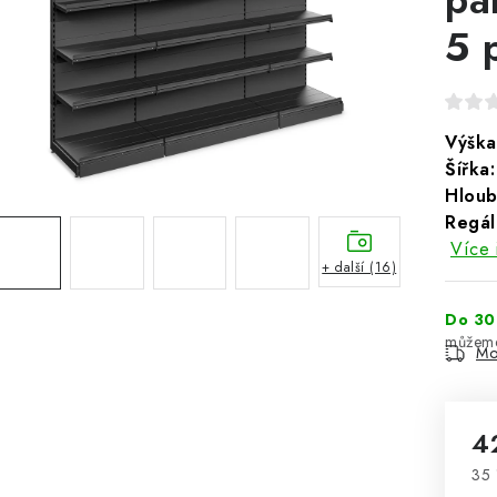
5 
Výška
Šířka:
Hloub
Regál
Více 
+ další (16)
Do 30
Mo
4
35 