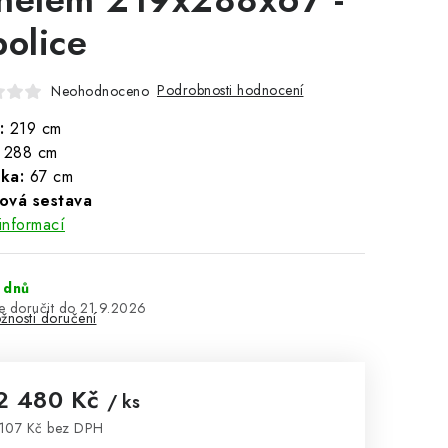
police
Podrobnosti hodnocení
Neohodnoceno
:
219 cm
288 cm
ka:
67 cm
ová sestava
informací
 dnů
21.9.2026
žnosti doručení
2 480 Kč
/ ks
107 Kč bez DPH