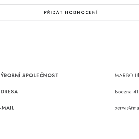
PŘIDAT HODNOCENÍ
VÝROBNÍ SPOLEČNOST
MARBO Uli
ADRESA
Boczna 41
-MAIL
serwis@ma