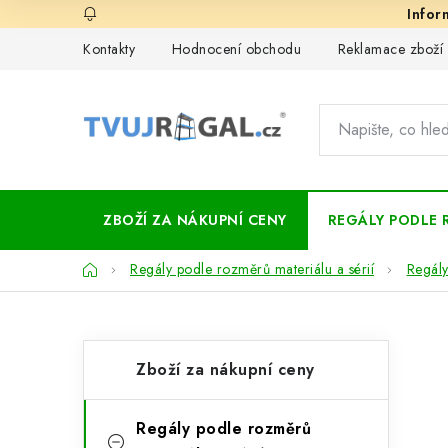
Přejít
na
Kontakty
Hodnocení obchodu
Reklamace zboží
obsah
ZBOŽÍ ZA NÁKUPNÍ CENY
REGÁLY PODLE 
Domů
Regály podle rozměrů materiálu a sérií
Regály
P
K
Přeskočit
Zboží za nákupní ceny
kategorie
a
o
t
s
Regály podle rozměrů