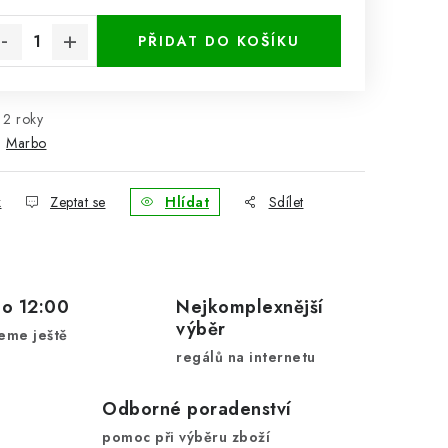
rná cena:
PŘIDAT DO KOŠÍKU
2 roky
:
Marbo
k
Zeptat se
Hlídat
Sdílet
do 12:00
Nejkomplexnější
výběr
eme ještě
regálů na internetu
Odborné poradenství
pomoc při výběru zboží