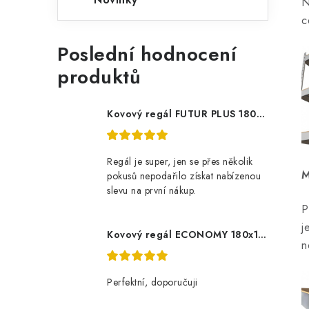
c
Poslední hodnocení
produktů
Kovový regál FUTUR PLUS 180x120x45 5 polic Nosnost 1000 KG - pozinkovaný
Regál je super, jen se přes několik
M
pokusů nepodařilo získat nabízenou
slevu na první nákup.
P
j
Kovový regál ECONOMY 180x120x60 5 polic - pozinkovaný
n
Perfektní, doporučuji