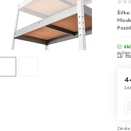
Šířka
Hloub
Pozin
Sk
Mo
4
36
Mě
Záruka
: