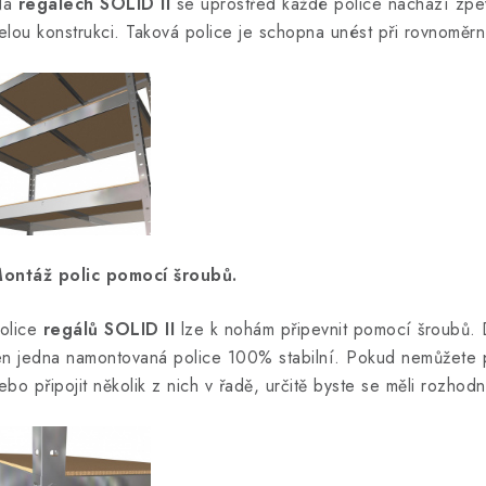
Na
regálech SOLID II
se uprostřed každé police nachází zpev
elou konstrukci. Taková police je schopna unést při rovnoměr
ontáž polic pomocí šroubů.
olice
regálů SOLID II
lze k nohám připevnit pomocí šroubů. 
en jedna namontovaná police 100% stabilní. Pokud nemůžete p
ebo připojit několik z nich v řadě, určitě byste se měli rozhod