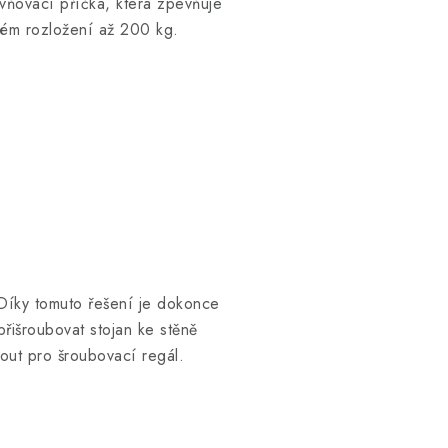
ňovací příčka, která zpevňuje
ném rozložení až 200 kg.
Díky tomuto řešení je dokonce
řišroubovat stojan ke stěně
nout pro šroubovací regál.