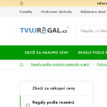
Přejít
na
Kontakty
Hodnocení obchodu
Reklamace zboží
obsah
ZBOŽÍ ZA NÁKUPNÍ CENY
REGÁLY PODLE 
Domů
Regály podle rozměrů materiálu a sérií
Polico
P
K
Přeskočit
Zboží za nákupní ceny
kategorie
a
o
t
s
Regály podle rozměrů