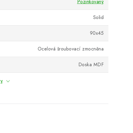
Pozinkovaný
Solid
90x45
Ocelová šroubovací zmocněna
Doska MDF
ry