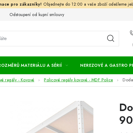
Objednejte do 12:00 a vaše zboží odešleme ješ
Odstoupení od kupní smlouvy
Často kladené dotazy
Obc
ROZMĚRŮ MATERIÁLU A SÉRIÍ
NEREZOVÉ A GASTRO 
vé regály - Kovové
Policové regály kovové - MDF Police
Doda
Do
90