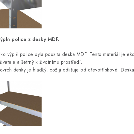
ýplň police z desky MDF.
ako výplň police byla použita deska MDF. Tento materiál je e
živatele a šetrný k životnímu prostředí.
ovrch desky je hladký, což ji odlišuje od dřevotřískové. Desk