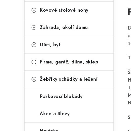
Kovové stolové nohy
Zahrada, okolí domu
D
p
n
Dům, byt
T
Firma, garáž, dílna, sklep
Š
Žebříky schůdky a lešení
H
T
M
Parkovací blokády
N
Akce a Slevy
S
Novinky