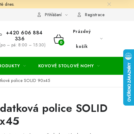
tě dnes.
hodní a dodací podmínky
Ochrana osobních údajú
Cookies
Přihlášení
Registrace
Prázdný
+420 606 884
336
NÁKUPNÍ
(po – pá: 8:00 – 15:30)
košík
KOŠÍK
PRODUKTY
KOVOVÉ STOLOVÉ NOHY
ZAHRADA
tková police SOLID 90x45
datková police SOLID
x45