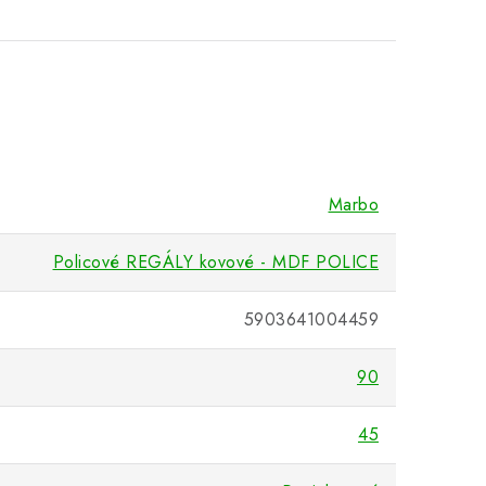
Marbo
Policové REGÁLY kovové - MDF POLICE
5903641004459
90
45