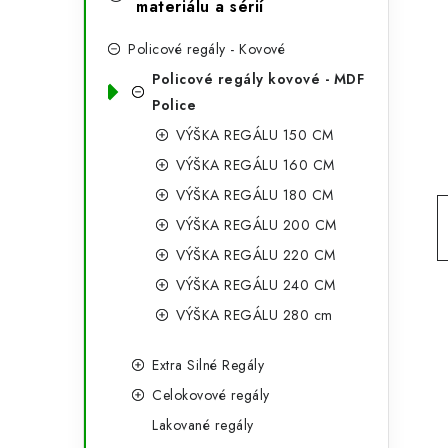
e
materiálu a sérií
t
g
r
Policové regály - Kovové
o
Policové regály kovové - MDF
a
r
Police
n
i
VÝŠKA REGÁLU 150 CM
e
n
VÝŠKA REGÁLU 160 CM
VÝŠKA REGÁLU 180 CM
í
VÝŠKA REGÁLU 200 CM
p
VÝŠKA REGÁLU 220 CM
a
VÝŠKA REGÁLU 240 CM
n
VÝŠKA REGÁLU 280 cm
e
Extra Silné Regály
l
Celokovové regály
Lakované regály