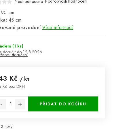
Podrobnosti hodnocení
Neohodnoceno
:
90 cm
ka:
45 cm
kované provedení
Více informací
ladem
(1 ks)
12.8.2026
žnosti doručení
43 Kč
/ ks
6 Kč bez DPH
rná cena:
PŘIDAT DO KOŠÍKU
2 roky