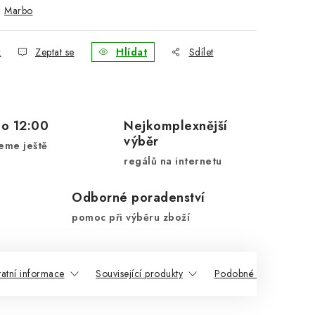
:
Marbo
k
Zeptat se
Hlídat
Sdílet
do 12:00
Nejkomplexnější
výběr
eme ještě
regálů na internetu
Odborné poradenství
pomoc při výběru zboží
atní informace
Související produkty
Podobné produkty