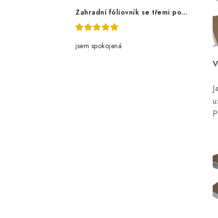
Zahradní fóliovník se třemi policemi
jsem spokojená
V
J
u
P