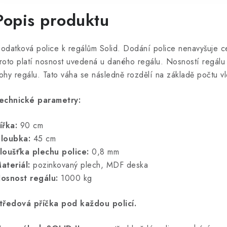
Popis produktu
odatková police k regálům Solid. Dodání police nenavyšuje c
roto platí nosnost uvedená u daného regálu. Nosností regálu 
ohy regálu. Tato váha se následně rozdělí na základě počtu vl
echnické parametry:
ířka:
90 cm
loubka:
45 cm
loušťka plechu police:
0,8 mm
ateriál:
pozinkovaný plech, MDF deska
osnost regálu:
1000 kg
tředová příčka pod každou policí.