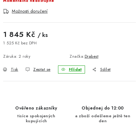
Momentálně nedostupné
BLOG
Možnosti doručení
Kontakty
Hodnocení obchodu
Reklamace zboží
1 845 Kč
Odstoupení od kupní smlouvy
Často kladené dotazy
/ ks
1 525 Kč bez DPH
Obchodní a dodací podmínky
Ochrana osobních údajú
Měrná cena:
Cookies
Bezpečnostní certifikáty
Moje objednávka
Záruka
:
2 roky
Značka:
Drabest
Tisk
Zeptat se
Hlídat
Sdílet
Ověřeno zákazníky
Objednej do 12:00
tisíce spokojených
a zboží odešleme ještě ten
kupujících
den