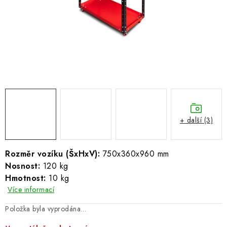
ŽEBŘÍKY SCHŮDKY A LEŠENÍ
PARKOVACÍ BLOKÁDY
AKCE A SLEVY
NOVINKY
HODNOCENÍ OBCHODU
+ další (3)
ČASTO KLADENÉ DOTAZY
Rozměr vozíku (ŠxHxV):
750x360x960 mm
B2B - VELKOOBCHOD
Nosnost:
120 kg
Hmotnost:
10 kg
NAPIŠTE NÁM
Více informací
Položka byla vyprodána…
KONTAKTY