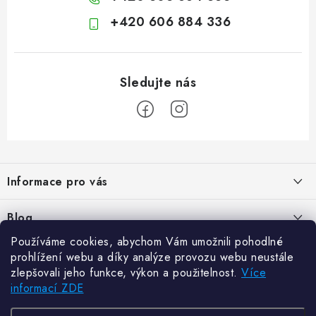
+420 606 884 336
Z
á
Informace pro vás
p
a
Kontakty
Blog
t
Hodnocení obchodu
Používáme cookies, abychom Vám umožnili pohodlné
í
Jak vybrat poštovní schránku?
Facebook
prohlížení webu a díky analýze provozu webu neustále
21.5.2024
Reklamace zboží
zlepšovali jeho funkce, výkon a použitelnost.
Více
informací ZDE
Novinky
Odstoupení od kupní smlouvy
Zajistěte si bohatou úrodu. Začněte s přípravou sazenic
6.3.2024
Často kladené dotazy