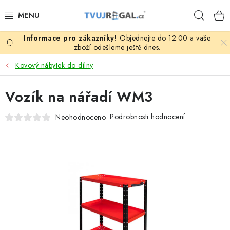
Přejít
Hleda
na
obsah
Objednejte do 12:00 a vaše
ZBOŽÍ ZA NÁKUPNÍ CENY
zboží odešleme ještě dnes.
Kovový nábytek do dílny
REGÁLY PODLE ROZMĚRŮ MATERIÁLU A SÉRIÍ
Vozík na nářadí WM3
NEREZOVÉ A GASTRO PRODUKTY
Podrobnosti hodnocení
Neohodnoceno
KOVOVÉ STOLOVÉ NOHY
ZAHRADA, OKOLÍ DOMU
DŮM, BYT
FIRMA, GARÁŽ, DÍLNA, SKLEP