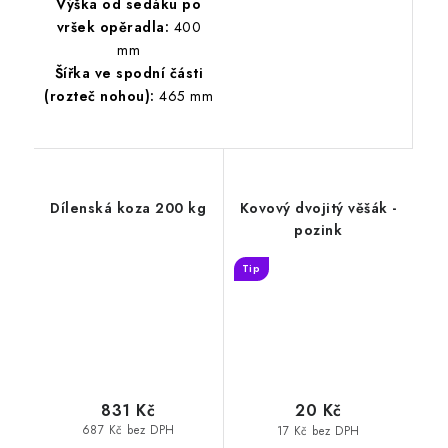
Výška od sedáku po
vršek opěradla:
400
mm
Šířka ve spodní části
(rozteč nohou):
465 mm
Dílenská koza 200 kg
Kovový dvojitý věšák -
pozink
Tip
831 Kč
20 Kč
687 Kč bez DPH
17 Kč bez DPH