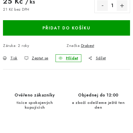
25 Kč
/ ks
BLOG
21 Kč bez DPH
Měrná cena:
Kontakty
Hodnocení obchodu
Reklamace zboží
PŘIDAT DO KOŠÍKU
Odstoupení od kupní smlouvy
Často kladené dotazy
Obchodní a dodací podmínky
Ochrana osobních údajú
Záruka
:
2 roky
Značka:
Drabest
Cookies
Bezpečnostní certifikáty
Moje objednávka
Tisk
Zeptat se
Hlídat
Sdílet
Ověřeno zákazníky
Objednej do 12:00
tisíce spokojených
a zboží odešleme ještě ten
kupujících
den