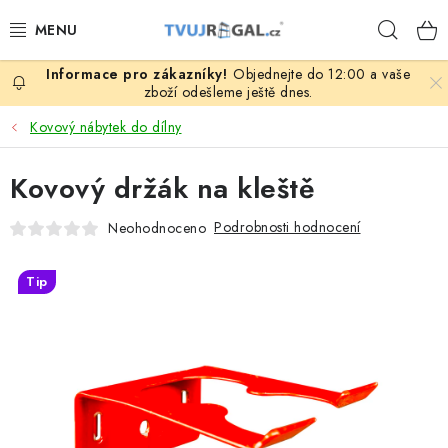
Přejít
Hleda
na
obsah
Objednejte do 12:00 a vaše
ZBOŽÍ ZA NÁKUPNÍ CENY
zboží odešleme ještě dnes.
Kovový nábytek do dílny
REGÁLY PODLE ROZMĚRŮ MATERIÁLU A SÉRIÍ
Kovový držák na kleště
NEREZOVÉ A GASTRO PRODUKTY
Podrobnosti hodnocení
Neohodnoceno
KOVOVÉ STOLOVÉ NOHY
Tip
ZAHRADA, OKOLÍ DOMU
DŮM, BYT
FIRMA, GARÁŽ, DÍLNA, SKLEP