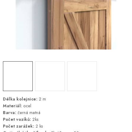
ŽEBŘÍKY SCHŮDKY A LEŠENÍ
PARKOVACÍ BLOKÁDY
AKCE A SLEVY
NOVINKY
HODNOCENÍ OBCHODU
ČASTO KLADENÉ DOTAZY
B2B - VELKOOBCHOD
Délka kolejnice:
2 m
Materiál:
ocel
NAPIŠTE NÁM
Barva:
černá matná
Počet vozíků:
2ks
KONTAKTY
Počet zarážek:
2 ks