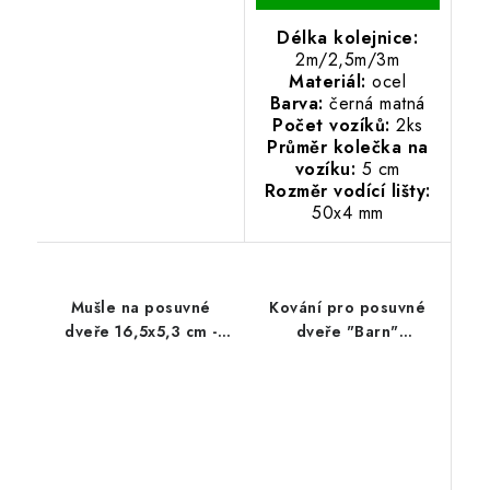
Délka kolejnice:
2m/2,5m/3m
Materiál:
ocel
Barva:
černá matná
Počet vozíků:
2ks
Průměr kolečka na
vozíku:
5 cm
Rozměr vodící lišty:
50x4 mm
Mušle na posuvné
Kování pro posuvné
dveře 16,5x5,3 cm -
dveře "Barn"
černá
dvoukřídlé
2m/2,5m/3m