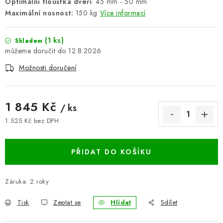
Optimální tloušťka dveří
: 45 mm - 50 mm
BLOG
Maximální nosnost:
150 kg
Více informací
Kontakty
Hodnocení obchodu
Reklamace zboží
(1 ks)
Skladem
12.8.2026
Odstoupení od kupní smlouvy
Často kladené dotazy
Možnosti doručení
Obchodní a dodací podmínky
Ochrana osobních údajú
Cookies
Bezpečnostní certifikáty
Moje objednávka
1 845 Kč
/ ks
1 525 Kč bez DPH
Měrná cena:
PŘIDAT DO KOŠÍKU
Záruka
:
2 roky
Tisk
Zeptat se
Hlídat
Sdílet