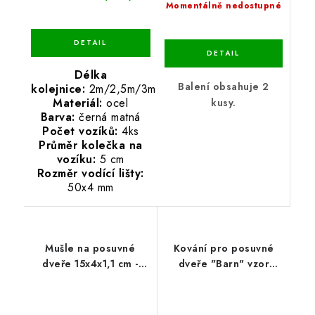
Momentálně nedostupné
Délka
Balení obsahuje 2
kolejnice:
2m/2,5m/3m
Materiál:
ocel
kusy.
Barva:
černá matná
Počet vozíků:
4ks
Průměr kolečka na
vozíku:
5 cm
Rozměr vodící lišty:
50x4 mm
Mušle na posuvné
Kování pro posuvné
dveře 15x4x1,1 cm -
dveře "Barn" vzor
bronz
ROMB 2m