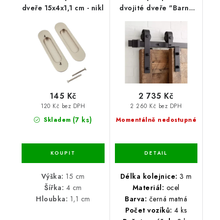
dveře 15x4x1,1 cm - nikl
dvojité dveře "Barn"
vzor SMART 3 m
145 Kč
2 735 Kč
120 Kč bez DPH
2 260 Kč bez DPH
(7 ks)
Skladem
Momentálně nedostupné
Výška:
15 cm
Délka kolejnice:
3 m
Šířka:
4 cm
Materiál:
ocel
Hloubka:
1,1 cm
Barva:
černá matná
Počet vozíků:
4 ks