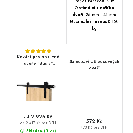
Počet zarážek:
2 ks
Optimální tloušťka
dveří
: 25 mm - 45 mm
Maximální nosnost:
150
kg
Kování pro posuvné
Samozavírač posuvných
dveře "Basic"
dveří
dvoukřídlé
2m/2,5m/3m
2 925 Kč
od
572 Kč
od 2 417 Kč bez DPH
473 Kč bez DPH
(3 ks)
Skladem