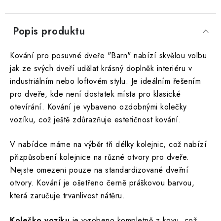
Popis produktu
Kování pro posuvné dveře "Barn" nabízí skvělou volbu
jak ze svých dveří udělat krásný doplněk interiéru v
industriálním nebo loftovém stylu. Je ideálním řešením
pro dveře, kde není dostatek místa pro klasické
otevírání. Kování je vybaveno ozdobnými kolečky
vozíku, což ještě zdůrazňuje estetičnost kování.
V nabídce máme na výběr tři délky kolejnic, což nabízí
přizpůsobení kolejnice na různé otvory pro dveře.
Nejste omezeni pouze na standardizované dveřní
otvory. Kování je ošetřeno černě práškovou barvou,
která zaručuje trvanlivost nátěru.
Kolečko vozíku
je vyrobeno kompletně z kovu, což