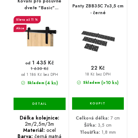
Kování pro posuvné
Panty ZBB35C 7x3,5 cm
dveře "Basic"
- černé
2m/2,5m/3m
až 11 %
Akce
1 435 Kč
od
22 Kč
1 630 Kč
18 Kč bez DPH
od 1 186 Kč bez DPH
(>10 ks)
(4 ks)
Skladem
Skladem
Délka kolejnice:
Celková délka:
7 cm
2m/2,5m/3m
Šířka:
3,5 cm
Materiál:
ocel
Tloušťka:
1,8 mm
Barva:
černá matná