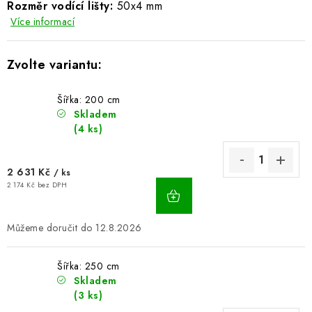
Rozměr vodící lišty:
50x4 mm
BLOG
Více informací
Kontakty
Hodnocení obchodu
Reklamace zboží
Odstoupení od kupní smlouvy
Často kladené dotazy
Obchodní a dodací podmínky
Ochrana osobních údajú
Šířka: 200 cm
Skladem
Cookies
Bezpečnostní certifikáty
Moje objednávka
(4 ks)
2 631 Kč
/ ks
2 174 Kč bez DPH
12.8.2026
Šířka: 250 cm
Skladem
(3 ks)