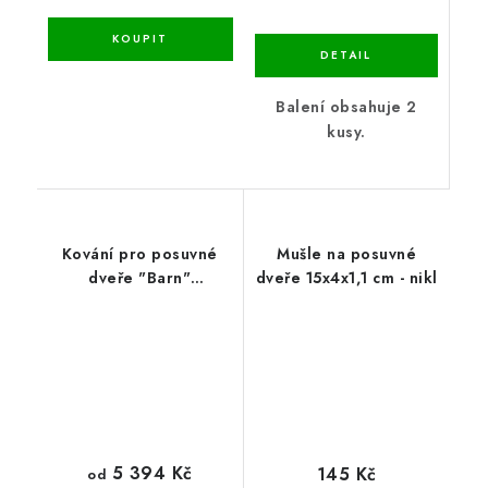
Balení obsahuje 2
kusy.
Kování pro posuvné
Mušle na posuvné
dveře "Barn"
dveře 15x4x1,1 cm - nikl
dvoukřídlé
2m/2,5m/3m
5 394 Kč
145 Kč
od