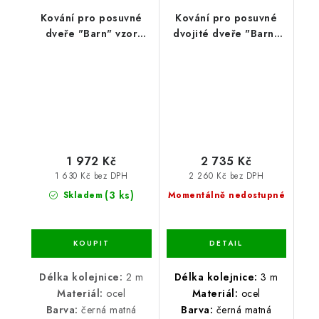
Kování pro posuvné
Kování pro posuvné
dveře "Barn" vzor
dvojité dveře "Barn"
podkova 2m
vzor SMART 3 m
1 972 Kč
2 735 Kč
1 630 Kč bez DPH
2 260 Kč bez DPH
(3 ks)
Skladem
Momentálně nedostupné
Délka kolejnice:
2 m
Délka kolejnice:
3 m
Materiál:
ocel
Materiál:
ocel
Barva:
černá matná
Barva:
černá matná