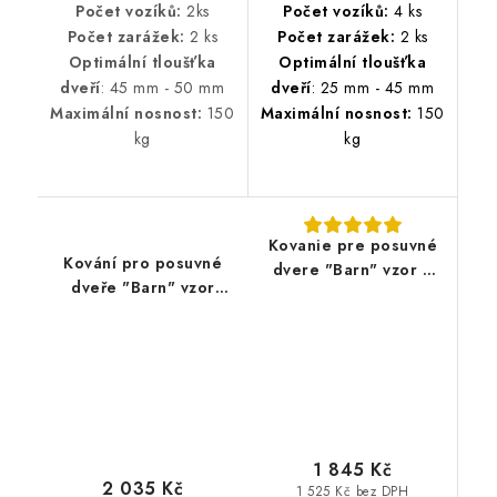
Počet vozíků:
2ks
Počet vozíků:
4 ks
Počet zarážek:
2 ks
Počet zarážek:
2 ks
Optimální tloušťka
Optimální tloušťka
dveří
: 45 mm - 50 mm
dveří
: 25 mm - 45 mm
Maximální nosnost:
150
Maximální nosnost:
150
kg
kg
Kovanie pre posuvné
Kování pro posuvné
dvere "Barn" vzor T
dveře "Barn" vzor
2m
ROMB 2m
1 845 Kč
2 035 Kč
1 525 Kč bez DPH