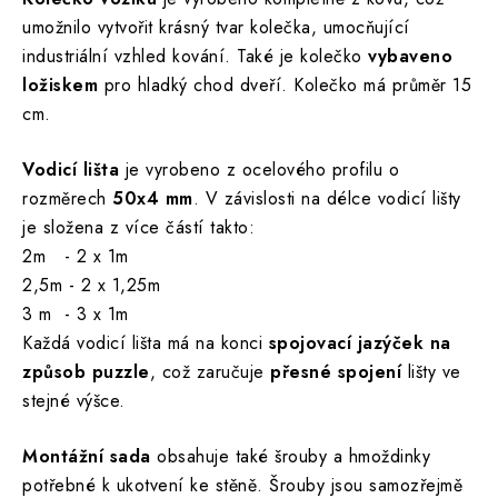
umožnilo vytvořit krásný tvar kolečka, umocňující
industriální vzhled kování. Také je kolečko
vybaveno
ložiskem
pro hladký chod dveří. Kolečko má průměr 15
cm.
Vodicí lišta
je vyrobeno z ocelového profilu o
rozměrech
50x4 mm
. V závislosti na délce vodicí lišty
je složena z více částí takto:
2m - 2 x 1m
2,5m - 2 x 1,25m
3 m - 3 x 1m
Každá vodicí lišta má na konci
spojovací jazýček na
způsob puzzle
, což zaručuje
přesné spojení
lišty ve
stejné výšce.
Montážní sada
obsahuje také šrouby a hmoždinky
potřebné k ukotvení ke stěně. Šrouby jsou samozřejmě