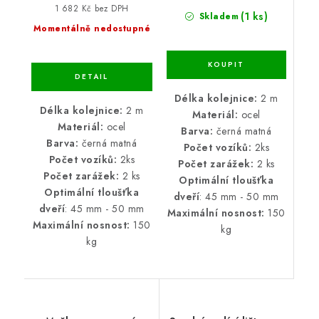
1 682 Kč bez DPH
(1 ks)
Skladem
Momentálně nedostupné
Délka kolejnice:
2 m
Délka kolejnice:
2 m
Materiál:
ocel
Materiál:
ocel
Barva:
černá matná
Barva:
černá matná
Počet vozíků:
2ks
Počet vozíků:
2ks
Počet zarážek:
2 ks
Počet zarážek:
2 ks
Optimální tloušťka
Optimální tloušťka
dveří
: 45 mm - 50 mm
dveří
: 45 mm - 50 mm
Maximální nosnost:
150
Maximální nosnost:
150
kg
kg