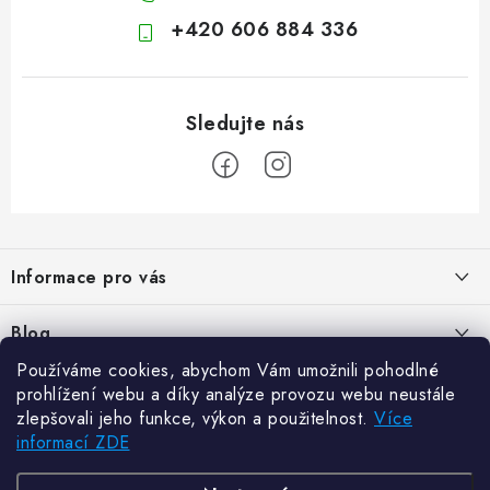
+420 606 884 336
Z
á
Informace pro vás
p
a
Kontakty
Blog
t
Hodnocení obchodu
Používáme cookies, abychom Vám umožnili pohodlné
í
Jak vybrat poštovní schránku?
Facebook
prohlížení webu a díky analýze provozu webu neustále
21.5.2024
Reklamace zboží
zlepšovali jeho funkce, výkon a použitelnost.
Více
informací ZDE
Novinky
Odstoupení od kupní smlouvy
Zajistěte si bohatou úrodu. Začněte s přípravou sazenic
6.3.2024
Často kladené dotazy
Zajistěte si bohatou úrodu. Začněte s přípravou sazenic