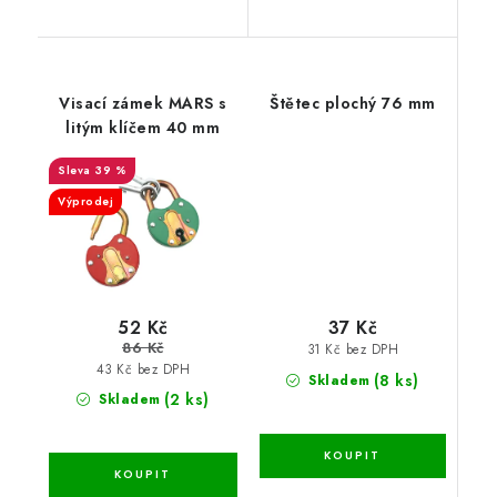
Visací zámek MARS s
Štětec plochý 76 mm
litým klíčem 40 mm
39 %
Výprodej
52 Kč
37 Kč
86 Kč
31 Kč bez DPH
43 Kč bez DPH
(8 ks)
Skladem
(2 ks)
Skladem