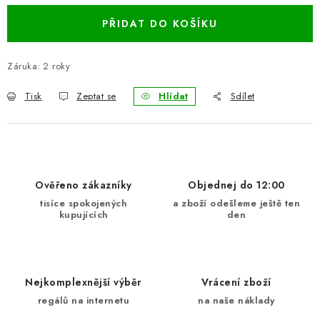
BLOG
PŘIDAT DO KOŠÍKU
Kontakty
Hodnocení obchodu
Reklamace zboží
Záruka
:
2 roky
Odstoupení od kupní smlouvy
Často kladené dotazy
Tisk
Zeptat se
Hlídat
Sdílet
Obchodní a dodací podmínky
Ochrana osobních údajú
Cookies
Bezpečnostní certifikáty
Moje objednávka
Ověřeno zákazníky
Objednej do 12:00
tisíce spokojených
a zboží odešleme ještě ten
kupujících
den
Nejkomplexnější výběr
Vrácení zboží
regálů na internetu
na naše náklady