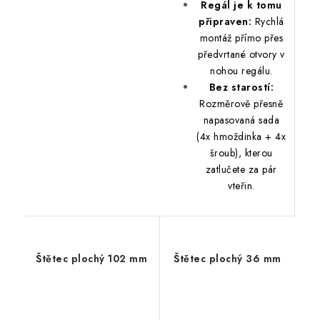
Regál je k tomu
připraven:
Rychlá
montáž přímo přes
předvrtané otvory v
nohou regálu.
Bez starostí:
Rozměrově přesně
napasovaná sada
(4x hmoždinka + 4x
šroub), kterou
zatlučete za pár
vteřin.
Štětec plochý 102 mm
Štětec plochý 36 mm