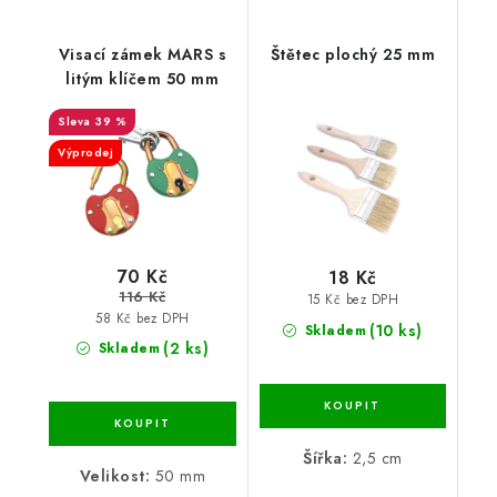
Visací zámek MARS s
Štětec plochý 25 mm
litým klíčem 50 mm
39 %
Výprodej
70 Kč
18 Kč
116 Kč
15 Kč bez DPH
58 Kč bez DPH
(10 ks)
Skladem
(2 ks)
Skladem
Šířka:
2,5 cm
Velikost:
50 mm