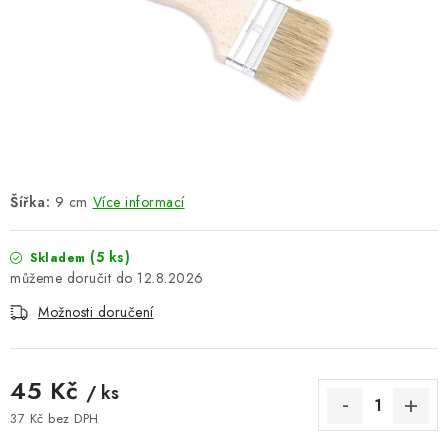
ŽEBŘÍKY SCHŮDKY A LEŠENÍ
PARKOVACÍ BLOKÁDY
AKCE A SLEVY
NOVINKY
Šířka:
9 cm
Více informací
HODNOCENÍ OBCHODU
(5 ks)
Skladem
ČASTO KLADENÉ DOTAZY
12.8.2026
Možnosti doručení
B2B - VELKOOBCHOD
NAPIŠTE NÁM
45 Kč
/ ks
KONTAKTY
37 Kč bez DPH
Měrná cena: