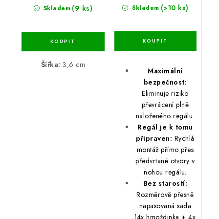
(>10 ks)
(9 ks)
Skladem
Skladem
Šířka:
3,6 cm
Maximální
bezpečnost:
Eliminuje riziko
převrácení plně
naloženého regálu.
Regál je k tomu
připraven:
Rychlá
montáž přímo přes
předvrtané otvory v
nohou regálu.
Bez starostí:
Rozměrově přesně
napasovaná sada
(4x hmoždinka + 4x