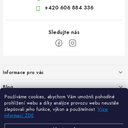
+420 606 884 336
Z
á
Informace pro vás
p
a
Kontakty
Blog
t
Hodnocení obchodu
Používáme cookies, abychom Vám umožnili pohodlné
í
Jak vybrat poštovní schránku?
Facebook
prohlížení webu a díky analýze provozu webu neustále
21.5.2024
Reklamace zboží
zlepšovali jeho funkce, výkon a použitelnost.
Více
informací ZDE
Novinky
Odstoupení od kupní smlouvy
Zajistěte si bohatou úrodu. Začněte s přípravou sazenic
6.3.2024
Často kladené dotazy
Zajistěte si bohatou úrodu. Začněte s přípravou sazenic