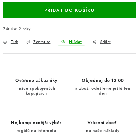
BLOG
PŘIDAT DO KOŠÍKU
Kontakty
Hodnocení obchodu
Reklamace zboží
Záruka
:
2 roky
Odstoupení od kupní smlouvy
Často kladené dotazy
Tisk
Zeptat se
Hlídat
Sdílet
Obchodní a dodací podmínky
Ochrana osobních údajú
Cookies
Bezpečnostní certifikáty
Moje objednávka
Ověřeno zákazníky
Objednej do 12:00
tisíce spokojených
a zboží odešleme ještě ten
kupujících
den
Nejkomplexnější výběr
Vrácení zboží
regálů na internetu
na naše náklady