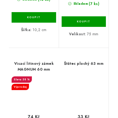
(7 ks)
Skladem
Šířka:
10,2 cm
Velikost:
75 mm
Visací litinový zámek
Štětec plochý 63 mm
MAGNUM 60 mm
38 %
Výprodej
74 Kč
33 Kč