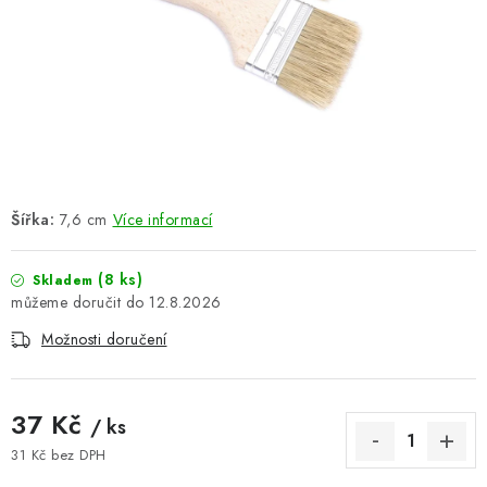
ŽEBŘÍKY SCHŮDKY A LEŠENÍ
PARKOVACÍ BLOKÁDY
AKCE A SLEVY
NOVINKY
Šířka:
7,6 cm
Více informací
HODNOCENÍ OBCHODU
(8 ks)
Skladem
ČASTO KLADENÉ DOTAZY
12.8.2026
Možnosti doručení
B2B - VELKOOBCHOD
NAPIŠTE NÁM
37 Kč
/ ks
KONTAKTY
31 Kč bez DPH
Měrná cena: