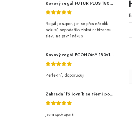
Kovový regál FUTUR PLUS 180x120x45 5 polic Nosnost 1000 KG - pozinkovaný
B
Regál je super, jen se přes několik
pokusů nepodařilo získat nabízenou
slevu na první nákup.
Kovový regál ECONOMY 180x120x60 5 polic - pozinkovaný
Perfektní, doporučuji
Zahradní fóliovník se třemi policemi
jsem spokojená