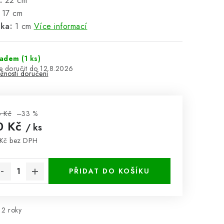
:
22 cm
17 cm
ka:
1 cm
Více informací
ladem
(1 ks)
12.8.2026
žnosti doručení
 Kč
–33 %
0 Kč
/ ks
Kč bez DPH
rná cena:
PŘIDAT DO KOŠÍKU
2 roky