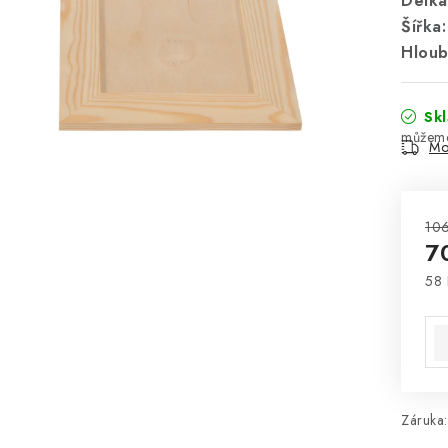
Délka
Šířka:
Hloub
Sk
Mo
106
7
58 
Mě
Záruka
: