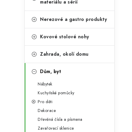
e
materiálu a sérií
t
g
r
o
Nerezové a gastro produkty
a
r
Kovové stolové nohy
n
i
e
n
Zahrada, okolí domu
í
p
Dům, byt
a
Nábytek
n
Kuchyňské pomůcky
Pro děti
e
Dekorace
l
Dřevěná čísla a písmena
Zavařovací sklenice