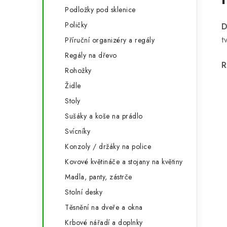
Podložky pod sklenice
Poličky
D
t
Příruční organizéry a regály
Regály na dřevo
R
Rohožky
Židle
Stoly
Sušáky a koše na prádlo
Svícníky
Konzoly / držáky na police
Kovové květináče a stojany na květiny
Madla, panty, zástrče
Stolní desky
Těsnění na dveře a okna
Krbové nářadí a doplnky