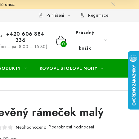
tě dnes.
hodní a dodací podmínky
Ochrana osobních údajú
Cookies
Přihlášení
Registrace
Prázdný
+420 606 884
336
NÁKUPNÍ
(po – pá: 8:00 – 15:30)
košík
KOŠÍK
PRODUKTY
KOVOVÉ STOLOVÉ NOHY
ZAHRADA
evěný rámeček malý
Podrobnosti hodnocení
Neohodnoceno