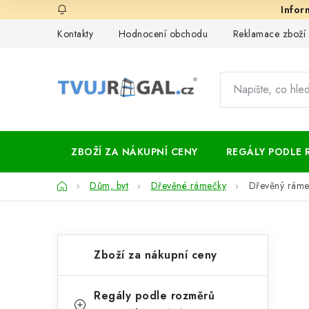
Přejít
na
Kontakty
Hodnocení obchodu
Reklamace zboží
obsah
ZBOŽÍ ZA NÁKUPNÍ CENY
REGÁLY PODLE 
Domů
Dům, byt
Dřevěné rámečky
Dřevěný ráme
P
K
Přeskočit
Zboží za nákupní ceny
kategorie
a
o
t
s
Regály podle rozměrů