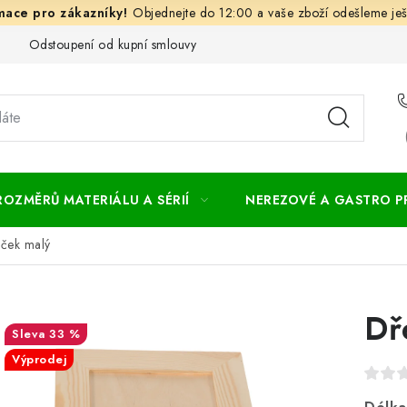
Objednejte do 12:00 a vaše zboží odešleme ješ
Odstoupení od kupní smlouvy
Často kladené dotazy
Obc
ROZMĚRŮ MATERIÁLU A SÉRIÍ
NEREZOVÉ A GASTRO 
ček malý
Dř
33 %
Výprodej