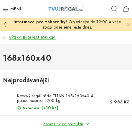
Přejít
Hleda
na
obsah
Objednejte do 12:00 a vaše
ZBOŽÍ ZA NÁKUPNÍ CENY
zboží odešleme ještě dnes.
VÝŠKA REGÁLU 160 CM
REGÁLY PODLE ROZMĚRŮ MATERIÁLU A SÉRIÍ
168x160x40
NEREZOVÉ A GASTRO PRODUKTY
KOVOVÉ STOLOVÉ NOHY
Nejprodávanější
ZAHRADA, OKOLÍ DOMU
Kovový regál série TITAN 168x160x40 4
police nosnost 1200 kg
DŮM, BYT
2 983 Kč
(>10 ks)
Skladem
FIRMA, GARÁŽ, DÍLNA, SKLEP
Zobrazit více produktů