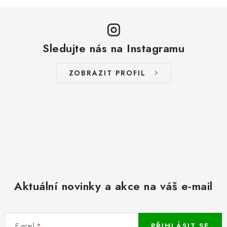
s
u
Sledujte nás na Instagramu
ZOBRAZIT PROFIL
Aktuální novinky a akce na váš e-mail
E-mail
PŘIHLÁSIT SE