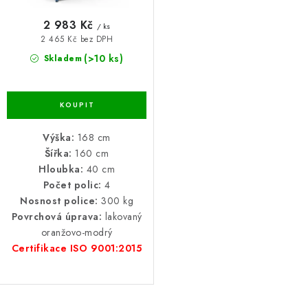
ů
BLOG
2 983 Kč
/ ks
2 465 Kč bez DPH
Kontakty
Hodnocení obchodu
Reklamace zboží
(>10 ks)
Skladem
Odstoupení od kupní smlouvy
Často kladené dotazy
Obchodní a dodací podmínky
Ochrana osobních údajú
Cookies
Bezpečnostní certifikáty
Moje objednávka
Výška:
168 cm
Šířka:
160 cm
Hloubka:
40 cm
Počet polic:
4
Nosnost police:
300 kg
Povrchová úprava:
lakovaný
oranžovo-modrý
Certifikace ISO 9001:2015