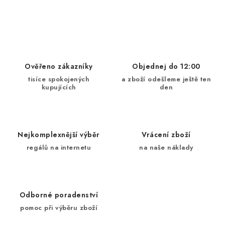
O
v
l
á
d
Ověřeno zákazníky
Objednej do 12:00
a
tisíce spokojených
a zboží odešleme ještě ten
kupujících
den
c
í
p
r
Nejkomplexnější výběr
Vrácení zboží
v
regálů na internetu
na naše náklady
k
y
v
ý
Odborné poradenství
p
pomoc při výběru zboží
i