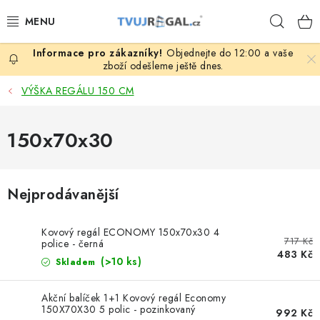
Přejít
Hleda
na
obsah
Objednejte do 12:00 a vaše
ZBOŽÍ ZA NÁKUPNÍ CENY
zboží odešleme ještě dnes.
VÝŠKA REGÁLU 150 CM
REGÁLY PODLE ROZMĚRŮ MATERIÁLU A SÉRIÍ
150x70x30
NEREZOVÉ A GASTRO PRODUKTY
KOVOVÉ STOLOVÉ NOHY
Nejprodávanější
ZAHRADA, OKOLÍ DOMU
Kovový regál ECONOMY 150x70x30 4
717 Kč
police - černá
DŮM, BYT
483 Kč
(>10 ks)
Skladem
FIRMA, GARÁŽ, DÍLNA, SKLEP
Akční balíček 1+1 Kovový regál Economy
150X70X30 5 polic - pozinkovaný
992 Kč