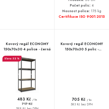
Počet polic:
4
Nosnost police:
175 kg
Certifikace ISO 9001:2015
Kovový regál ECONOMY
Kovový regál ECONOMY
150x70x30 4 police - černá
150x70x30 5 polic -
pozinkovaný
32 %
483 Kč
705 Kč
/ ks
/ ks
717 Kč
583 Kč bez DPH
399 Kč bez DPH