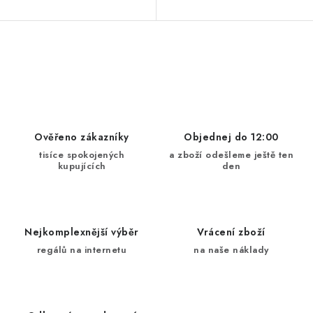
O
v
l
á
d
Ověřeno zákazníky
Objednej do 12:00
a
tisíce spokojených
a zboží odešleme ještě ten
kupujících
den
c
í
p
r
Nejkomplexnější výběr
Vrácení zboží
v
regálů na internetu
na naše náklady
k
y
v