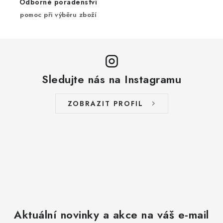
ý
Odborné poradenství
p
pomoc při výběru zboží
i
s
u
Sledujte nás na Instagramu
ZOBRAZIT PROFIL
Aktuální novinky a akce na váš e-mail