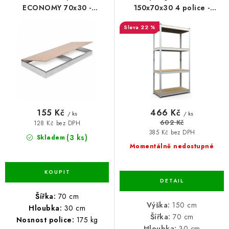
o
r
ECONOMY 70x30 -
150x70x30 4 police -
BLOG
pozinkovaná
pozinkovaný
d
o
22 %
u
d
Kontakty
Hodnocení obchodu
Reklamace zboží
k
u
Odstoupení od kupní smlouvy
Často kladené dotazy
t
k
Obchodní a dodací podmínky
Ochrana osobních údajú
ů
t
Cookies
Bezpečnostní certifikáty
Moje objednávka
ů
155 Kč
466 Kč
/ ks
/ ks
602 Kč
128 Kč bez DPH
385 Kč bez DPH
(3 ks)
Skladem
Momentálně nedostupné
Šířka:
70 cm
Výška:
150 cm
Hloubka:
30 cm
Šířka:
70 cm
Nosnost police:
175 kg
Hloubka:
30 cm