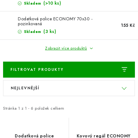
ŽEBŘÍKY SCHŮDKY A LEŠENÍ
(>10 ks)
Skladem
PARKOVACÍ BLOKÁDY
Dodatková police ECONOMY 70x30 -
pozinkovaná
155 Kč
(3 ks)
Skladem
AKCE A SLEVY
NOVINKY
Zobrazit více produktů
HODNOCENÍ OBCHODU
FILTROVAT PRODUKTY
ČASTO KLADENÉ DOTAZY
V
Ř
NEJLEVNĚJŠÍ
ý
a
B2B - VELKOOBCHOD
p
z
i
e
Stránka
1
z
1
-
6
položek celkem
NAPIŠTE NÁM
s
n
p
í
KONTAKTY
r
p
Dodatková police
Kovový regál ECONOMY