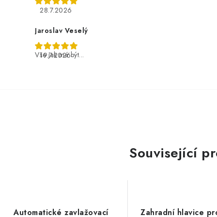
28.7.2026
Jaroslav Veselý
Vše jak má být...
19.7.2026
Související p
Automatické zavlažovací
Zahradní hlavice pr