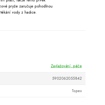
tní plast, takže tento prvek
uzové pryže zaručuje pohodlnou
ytékání vody z hadice.
Zavlažování, péče
5902062055842
Topex