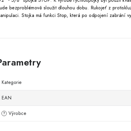
/2" - 5/8" spojka STOP. K výrobě rychlospojky byl použit kvali
ude bezproblémově sloužit dlouhou dobu. Rukojeť z protiskl
anipulaci. Stojka má funkci Stop, která po odpojení zabrání v
Kategorie
EAN
Výrobce
?