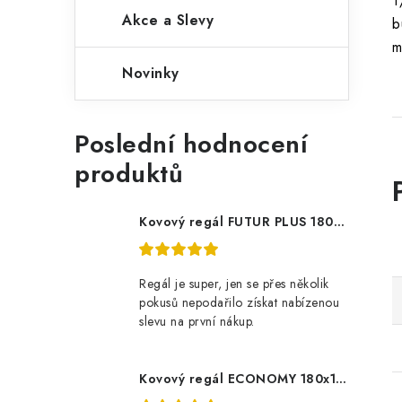
1
Akce a Slevy
b
m
Novinky
Poslední hodnocení
produktů
Kovový regál FUTUR PLUS 180x120x45 5 polic Nosnost 1000 KG - pozinkovaný
Regál je super, jen se přes několik
pokusů nepodařilo získat nabízenou
slevu na první nákup.
Kovový regál ECONOMY 180x120x60 5 polic - pozinkovaný