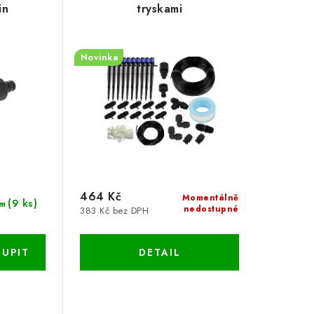
in
tryskami
Novinka
464 Kč
Momentálně
(9 ks)
m
nedostupné
383 Kč bez DPH