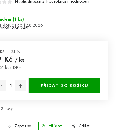
Podrobnosti hodnocení
Neohodnoceno
ladem
(1 ks)
12.8.2026
žnosti doručení
 Kč
–24 %
7 Kč
/ ks
Kč bez DPH
rná cena:
PŘIDAT DO KOŠÍKU
2 roky
k
Zeptat se
Hlídat
Sdílet