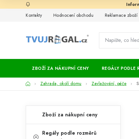
Přejít
na
Kontakty
Hodnocení obchodu
Reklamace zboží
obsah
ZBOŽÍ ZA NÁKUPNÍ CENY
REGÁLY PODLE 
Domů
Zahrada, okolí domu
Zavlažování, péče
S
P
K
Přeskočit
Zboží za nákupní ceny
kategorie
a
o
t
s
Regály podle rozměrů