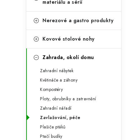
e
materiálu a sérií
t
g
r
o
Nerezové a gastro produkty
a
r
Kovové stolové nohy
n
i
e
n
Zahrada, okolí domu
í
Zahradní nábytek
p
Květináče a záhony
a
Kompostéry
n
Ploty, obrubníky a zatravnění
Zahradní nářadí
e
Zavlažování, péče
l
Plašiče ptáků
Ptačí budky