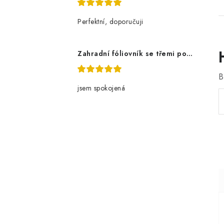
Perfektní, doporučuji
Zahradní fóliovník se třemi policemi
B
jsem spokojená