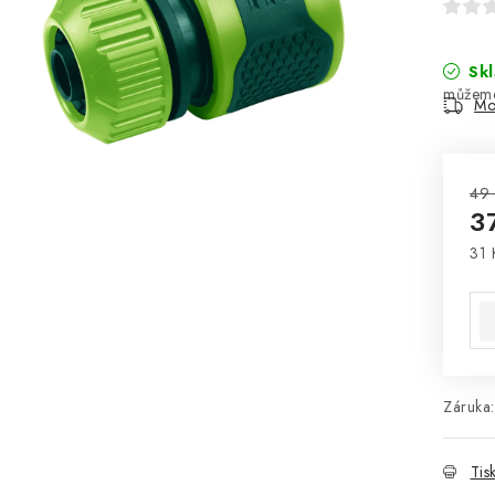
Sk
Mo
49
3
31 
Mě
Záruka
:
Tis