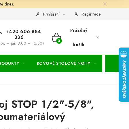
tě dnes.
hodní a dodací podmínky
Ochrana osobních údajú
Cookies
Přihlášení
Registrace
Prázdný
+420 606 884
336
NÁKUPNÍ
(po – pá: 8:00 – 15:30)
košík
KOŠÍK
PRODUKTY
KOVOVÉ STOLOVÉ NOHY
ZAHRADA
oj STOP 1/2"-5/8",
oumateriálový