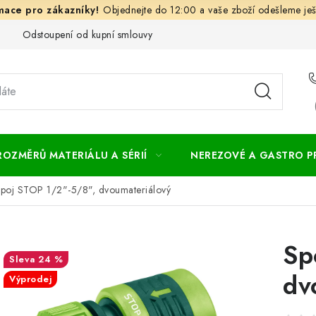
Objednejte do 12:00 a vaše zboží odešleme ješ
Odstoupení od kupní smlouvy
Často kladené dotazy
Obc
ROZMĚRŮ MATERIÁLU A SÉRIÍ
NEREZOVÉ A GASTRO 
poj STOP 1/2"-5/8", dvoumateriálový
Sp
24 %
dv
Výprodej