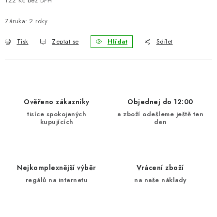
122 Kč bez DPH
Měrná cena:
BLOG
Záruka
:
2 roky
Kontakty
Hodnocení obchodu
Reklamace zboží
Tisk
Zeptat se
Hlídat
Sdílet
Odstoupení od kupní smlouvy
Často kladené dotazy
Obchodní a dodací podmínky
Ochrana osobních údajú
Cookies
Bezpečnostní certifikáty
Moje objednávka
Ověřeno zákazníky
Objednej do 12:00
tisíce spokojených
a zboží odešleme ještě ten
kupujících
den
Nejkomplexnější výběr
Vrácení zboží
regálů na internetu
na naše náklady