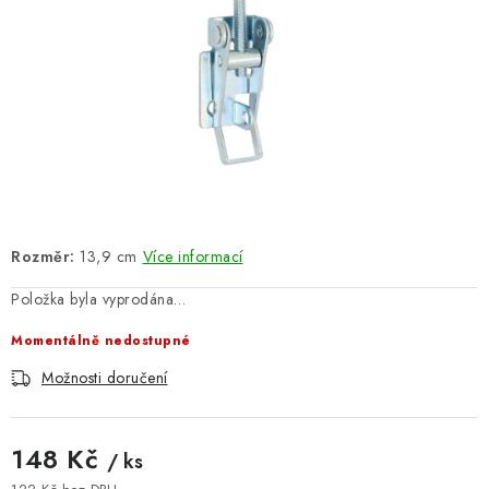
ŽEBŘÍKY SCHŮDKY A LEŠENÍ
PARKOVACÍ BLOKÁDY
AKCE A SLEVY
NOVINKY
HODNOCENÍ OBCHODU
Rozměr:
13,9 cm
Více informací
ČASTO KLADENÉ DOTAZY
Položka byla vyprodána…
Momentálně nedostupné
B2B - VELKOOBCHOD
Možnosti doručení
NAPIŠTE NÁM
148 Kč
KONTAKTY
/ ks