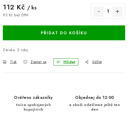
112 Kč
BLOG
/ ks
93 Kč bez DPH
Měrná cena:
Kontakty
Hodnocení obchodu
Reklamace zboží
Odstoupení od kupní smlouvy
Často kladené dotazy
PŘIDAT DO KOŠÍKU
Obchodní a dodací podmínky
Ochrana osobních údajú
Cookies
Bezpečnostní certifikáty
Moje objednávka
Záruka
:
2 roky
Tisk
Zeptat se
Hlídat
Sdílet
Ověřeno zákazníky
Objednej do 12:00
tisíce spokojených
a zboží odešleme ještě ten
kupujících
den