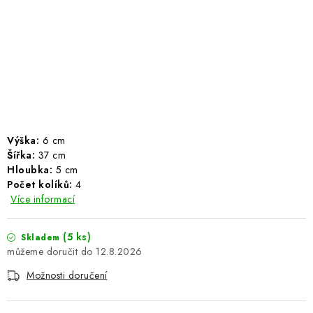
ŽEBŘÍKY SCHŮDKY A LEŠENÍ
PARKOVACÍ BLOKÁDY
AKCE A SLEVY
NOVINKY
Výška:
6 cm
HODNOCENÍ OBCHODU
Šířka:
37 cm
Hloubka:
5 cm
ČASTO KLADENÉ DOTAZY
Počet kolíků:
4
Více informací
B2B - VELKOOBCHOD
(5 ks)
Skladem
12.8.2026
NAPIŠTE NÁM
Možnosti doručení
KONTAKTY