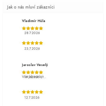
Vladimír Hůla
28.7.2026
23.7.2026
Jaroslav Veselý
Vše jak má být...
19.7.2026
12.7.2026