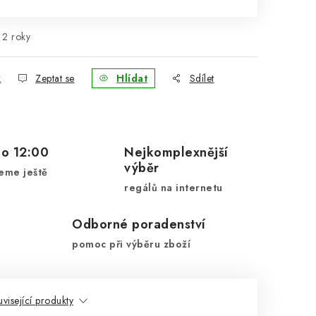
2 roky
k
Zeptat se
Hlídat
Sdílet
do 12:00
Nejkomplexnější
výběr
eme ještě
regálů na internetu
Odborné poradenství
pomoc při výběru zboží
visející produkty