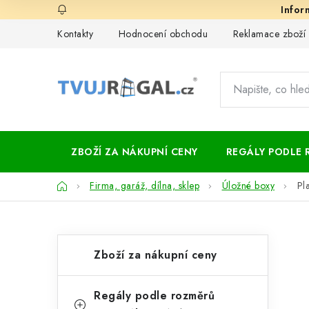
Přejít
na
Kontakty
Hodnocení obchodu
Reklamace zboží
obsah
ZBOŽÍ ZA NÁKUPNÍ CENY
REGÁLY PODLE 
Domů
Firma, garáž, dílna, sklep
Úložné boxy
Pl
P
K
Přeskočit
Zboží za nákupní ceny
kategorie
a
o
t
s
Regály podle rozměrů