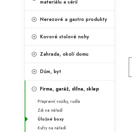
e
materiálu a sérií
t
g
r
o
Nerezové a gastro produkty
a
r
Kovové stolové nohy
n
i
e
n
Zahrada, okolí domu
í
p
Dům, byt
a
Firma, garáž, dílna, sklep
n
Přepravní vozíky, rudle
e
Zdi na nářadí
l
Úložné boxy
Kufry na nářadí