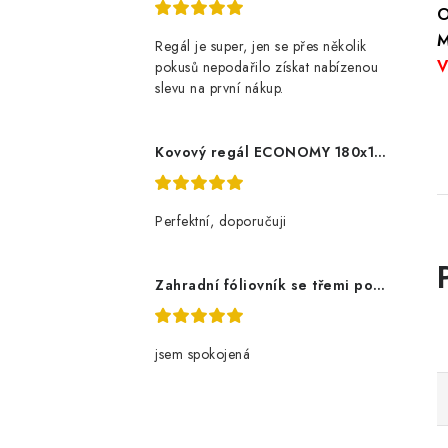
O
M
Regál je super, jen se přes několik
V
pokusů nepodařilo získat nabízenou
slevu na první nákup.
Kovový regál ECONOMY 180x120x60 5 polic - pozinkovaný
Perfektní, doporučuji
Zahradní fóliovník se třemi policemi
jsem spokojená