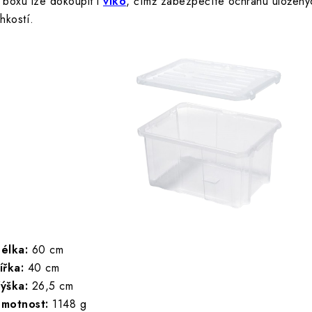
 boxu lze dokoupit i
víko
, čímž zabezpečíte ochranu uložen
lhkostí.
élka:
60 cm
ířka:
40 cm
ýška:
26,5 cm
motnost:
1148 g