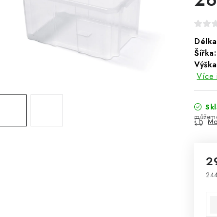
Délka
Šířka:
Výška
Více 
Sk
Mo
2
244
Mě