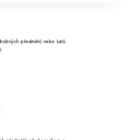
 drobných předmětů nebo šatů.
ě.