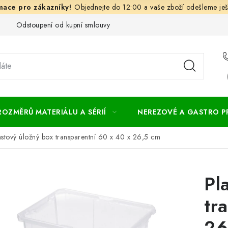
Objednejte do 12:00 a vaše zboží odešleme ješ
Odstoupení od kupní smlouvy
Často kladené dotazy
Obc
ROZMĚRŮ MATERIÁLU A SÉRIÍ
NEREZOVÉ A GASTRO 
astový úložný box transparentní 60 x 40 x 26,5 cm
Pl
tr
26