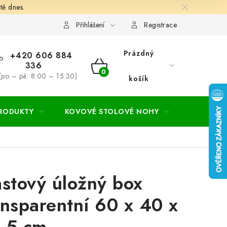
tě dnes.
hodní a dodací podmínky
Ochrana osobních údajú
Cookies
Přihlášení
Registrace
Prázdný
+420 606 884
336
NÁKUPNÍ
(po – pá: 8:00 – 15:30)
košík
KOŠÍK
PRODUKTY
KOVOVÉ STOLOVÉ NOHY
ZAHRADA
astový úložný box
ansparentní 60 x 40 x
,5 cm