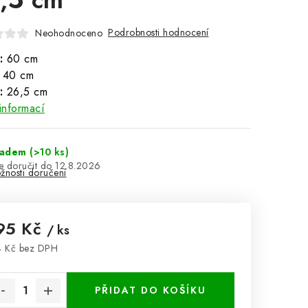
Podrobnosti hodnocení
Neohodnoceno
:
60 cm
40 cm
:
26,5 cm
informací
ladem
(>10 ks)
12.8.2026
žnosti doručení
95 Kč
/ ks
 Kč bez DPH
rná cena:
PŘIDAT DO KOŠÍKU