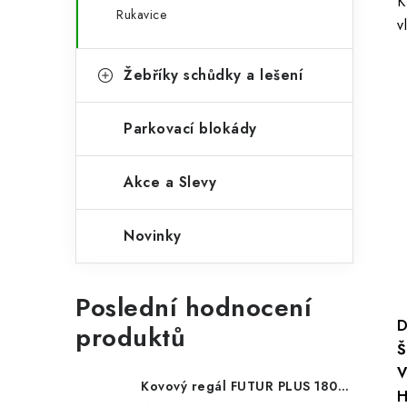
K
Rukavice
v
Žebříky schůdky a lešení
Parkovací blokády
Akce a Slevy
Novinky
Poslední hodnocení
D
produktů
Š
V
Kovový regál FUTUR PLUS 180x120x45 5 polic Nosnost 1000 KG - pozinkovaný
H