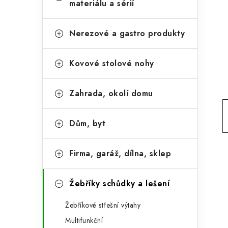
e
materiálu a sérií
t
g
r
o
Nerezové a gastro produkty
a
r
Kovové stolové nohy
n
i
e
n
Zahrada, okolí domu
í
p
Dům, byt
a
Firma, garáž, dílna, sklep
n
e
Žebříky schůdky a lešení
l
Žebříkové střešní výtahy
Multifunkční