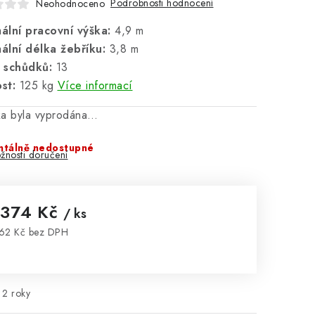
Podrobnosti hodnocení
Neohodnoceno
ální pracovní výška:
4,9 m
ální délka žebříku:
3,8 m
 schůdků:
13
st:
125 kg
Více informací
ka byla vyprodána…
tálně nedostupné
žnosti doručení
 374 Kč
/ ks
62 Kč bez DPH
rná cena:
2 roky