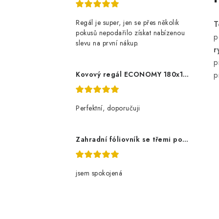
Regál je super, jen se přes několik
T
pokusů nepodařilo získat nabízenou
p
slevu na první nákup.
r
p
Kovový regál ECONOMY 180x120x60 5 polic - pozinkovaný
p
Perfektní, doporučuji
Zahradní fóliovník se třemi policemi
jsem spokojená