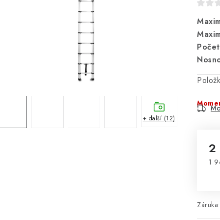
Maxim
Maxim
Počet
Nosno
Polož
Momen
Mo
+ další (12)
2
1 9
Mě
Záruka
: