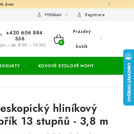
tě dnes.
hodní a dodací podmínky
Ochrana osobních údajú
Cookies
Přihlášení
Registrace
Prázdný
+420 606 884
336
NÁKUPNÍ
(po – pá: 8:00 – 15:30)
košík
KOŠÍK
PRODUKTY
KOVOVÉ STOLOVÉ NOHY
ZAHRADA
leskopický hliníkový
břík 13 stupňů - 3,8 m