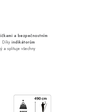
žičkami a bezpečnostním
í. Díky
indikátorům
ný a splňuje všechny