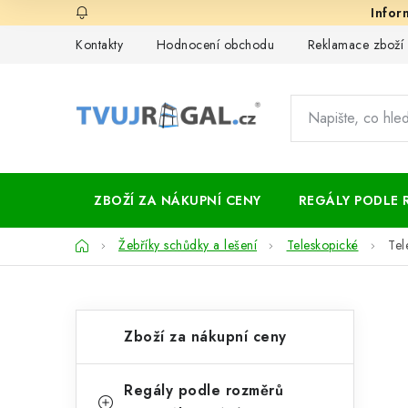
Přejít
na
Kontakty
Hodnocení obchodu
Reklamace zboží
obsah
ZBOŽÍ ZA NÁKUPNÍ CENY
REGÁLY PODLE 
Domů
Žebříky schůdky a lešení
Teleskopické
Tel
P
K
Přeskočit
Zboží za nákupní ceny
kategorie
a
o
t
s
Regály podle rozměrů