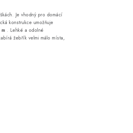
výškách. Je vhodný pro domácí
ická konstrukce umožňuje
9 m
. Lehké a odolné
abírá žebřík velmi málo místa,