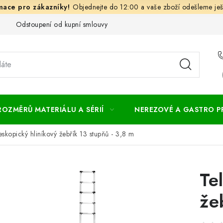
Objednejte do 12:00 a vaše zboží odešleme ješ
Odstoupení od kupní smlouvy
Často kladené dotazy
Obc
ROZMĚRŮ MATERIÁLU A SÉRIÍ
NEREZOVÉ A GASTRO 
eskopický hliníkový žebřík 13 stupňů - 3,8 m
Te
že