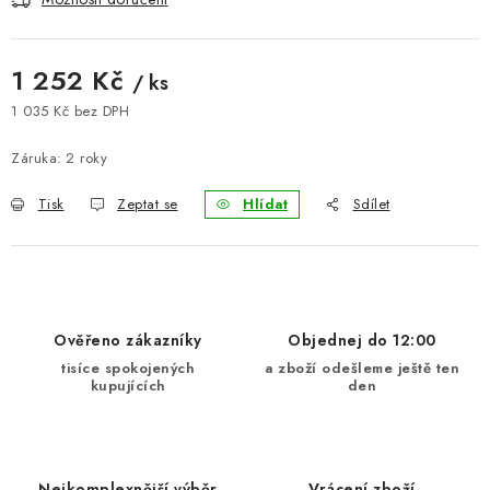
BLOG
1 252 Kč
/ ks
Kontakty
Hodnocení obchodu
Reklamace zboží
1 035 Kč bez DPH
Odstoupení od kupní smlouvy
Často kladené dotazy
Měrná cena:
Obchodní a dodací podmínky
Ochrana osobních údajú
Záruka
:
2 roky
Cookies
Bezpečnostní certifikáty
Moje objednávka
Tisk
Zeptat se
Hlídat
Sdílet
Ověřeno zákazníky
Objednej do 12:00
tisíce spokojených
a zboží odešleme ještě ten
kupujících
den
Nejkomplexnější výběr
Vrácení zboží