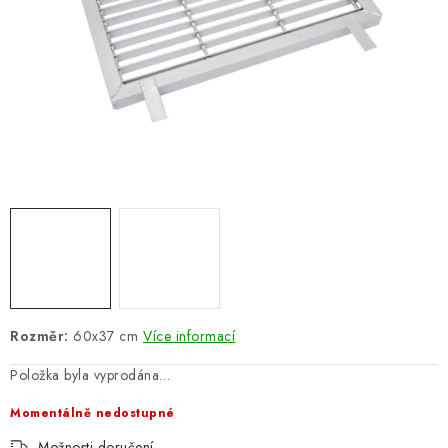
ŽEBŘÍKY SCHŮDKY A LEŠENÍ
PARKOVACÍ BLOKÁDY
AKCE A SLEVY
NOVINKY
HODNOCENÍ OBCHODU
ČASTO KLADENÉ DOTAZY
B2B - VELKOOBCHOD
Rozměr:
60x37 cm
Více informací
NAPIŠTE NÁM
Položka byla vyprodána…
Momentálně nedostupné
KONTAKTY
Možnosti doručení