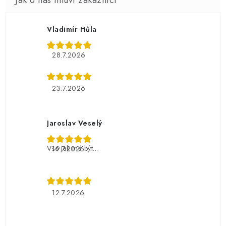
Vladimír Hůla
28.7.2026
23.7.2026
Jaroslav Veselý
Vše jak má být...
19.7.2026
12.7.2026