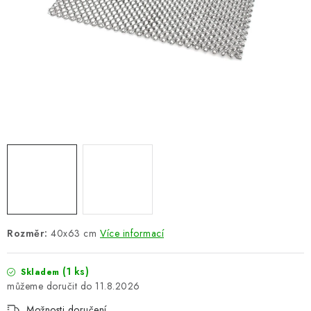
ŽEBŘÍKY SCHŮDKY A LEŠENÍ
PARKOVACÍ BLOKÁDY
AKCE A SLEVY
NOVINKY
HODNOCENÍ OBCHODU
ČASTO KLADENÉ DOTAZY
B2B - VELKOOBCHOD
Rozměr:
40x63 cm
Více informací
NAPIŠTE NÁM
(1 ks)
Skladem
11.8.2026
KONTAKTY
Možnosti doručení