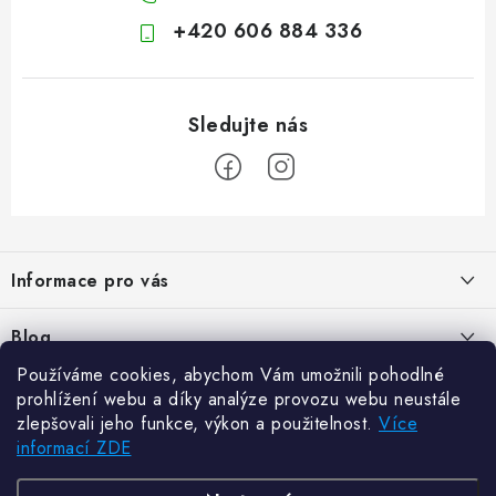
+420 606 884 336
Z
á
Informace pro vás
p
a
Kontakty
Blog
t
Hodnocení obchodu
Používáme cookies, abychom Vám umožnili pohodlné
í
Jak vybrat poštovní schránku?
Facebook
prohlížení webu a díky analýze provozu webu neustále
21.5.2024
Reklamace zboží
zlepšovali jeho funkce, výkon a použitelnost.
Více
informací ZDE
Novinky
Odstoupení od kupní smlouvy
Zajistěte si bohatou úrodu. Začněte s přípravou sazenic
6.3.2024
Často kladené dotazy
Zajistěte si bohatou úrodu. Začněte s přípravou sazenic