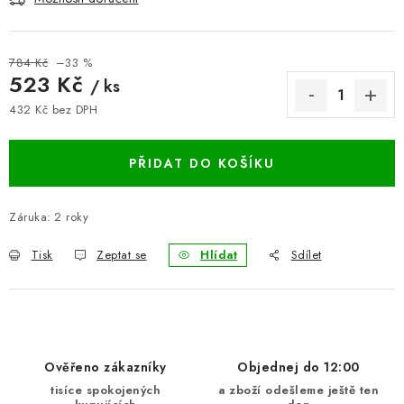
BLOG
784 Kč
–33 %
Kontakty
Hodnocení obchodu
Reklamace zboží
523 Kč
/ ks
Odstoupení od kupní smlouvy
Často kladené dotazy
432 Kč bez DPH
Měrná cena:
Obchodní a dodací podmínky
Ochrana osobních údajú
Cookies
Bezpečnostní certifikáty
Moje objednávka
PŘIDAT DO KOŠÍKU
Záruka
:
2 roky
Tisk
Zeptat se
Hlídat
Sdílet
Ověřeno zákazníky
Objednej do 12:00
tisíce spokojených
a zboží odešleme ještě ten