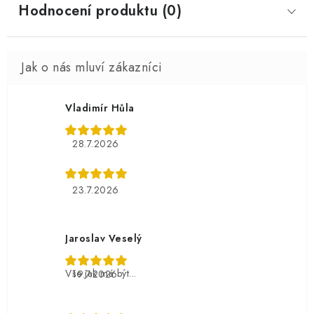
Hodnocení produktu (0)
Vladimír Hůla
28.7.2026
23.7.2026
Jaroslav Veselý
Vše jak má být...
19.7.2026