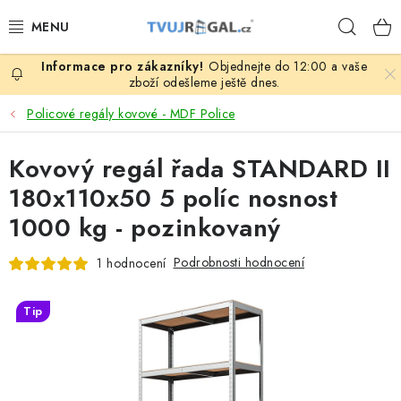
Přejít
Hleda
na
obsah
Objednejte do 12:00 a vaše
ZBOŽÍ ZA NÁKUPNÍ CENY
zboží odešleme ještě dnes.
Policové regály kovové - MDF Police
REGÁLY PODLE ROZMĚRŮ MATERIÁLU A SÉRIÍ
Kovový regál řada STANDARD II
NEREZOVÉ A GASTRO PRODUKTY
180x110x50 5 políc nosnost
KOVOVÉ STOLOVÉ NOHY
1000 kg - pozinkovaný
ZAHRADA, OKOLÍ DOMU
Podrobnosti hodnocení
1 hodnocení
DŮM, BYT
Tip
FIRMA, GARÁŽ, DÍLNA, SKLEP