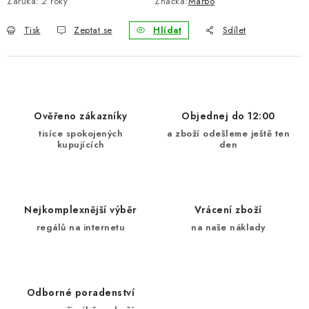
Záruka
:
2 roky
Značka:
Marbo
Tisk
Zeptat se
Hlídat
Sdílet
Ověřeno zákazníky
Objednej do 12:00
tisíce spokojených
a zboží odešleme ještě ten
kupujících
den
Nejkomplexnější výběr
Vrácení zboží
regálů na internetu
na naše náklady
Odborné poradenství