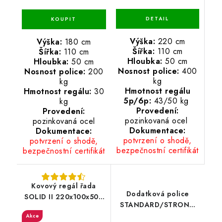
Výška:
220 cm
Výška:
180 cm
Šířka:
110 cm
Šířka:
110 cm
Hloubka:
50 cm
Hloubka:
50 cm
Nosnost police:
400
Nosnost police:
200
kg
kg
Hmotnost regálu
Hmotnost regálu:
30
5p/6p:
43/50 kg
kg
Provedení:
Provedení:
pozinkovaná ocel
pozinkovaná ocel
Dokumentace:
Dokumentace:
potvrzení o shodě,
potvrzení o shodě,
bezpečnostní certifikát
bezpečnostní certifikát
Kovový regál řada
Dodatková police
SOLID II 220x100x50 -
STANDARD/STRONG
pozinkovaný
100x50
Akce