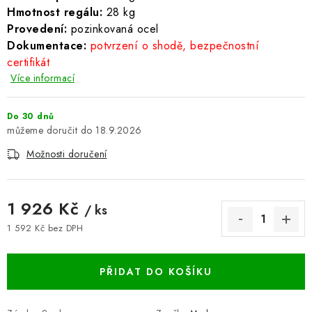
Hmotnost regálu:
28 kg
BLOG
Provedení:
pozinkovaná ocel
Dokumentace:
potvrzení o shodě, bezpečnostní
Kontakty
Hodnocení obchodu
Reklamace zboží
certifikát
Odstoupení od kupní smlouvy
Často kladené dotazy
Více informací
Obchodní a dodací podmínky
Ochrana osobních údajú
Do 30 dnů
Cookies
Bezpečnostní certifikáty
Moje objednávka
18.9.2026
Možnosti doručení
1 926 Kč
/ ks
1 592 Kč bez DPH
Měrná cena:
PŘIDAT DO KOŠÍKU