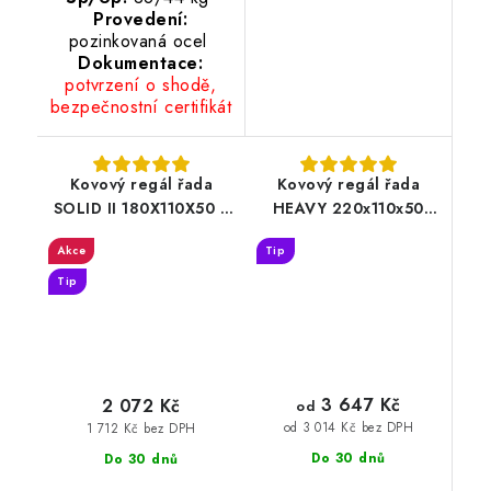
Provedení:
pozinkovaná ocel
Dokumentace:
potvrzení o shodě,
bezpečnostní certifikát
Kovový regál řada
Kovový regál řada
SOLID II 180X110X50 5
HEAVY 220x110x50
polic nosnost 1000 KG
pozinkovaný
Akce
Tip
Tip
3 647 Kč
2 072 Kč
od
od 3 014 Kč bez DPH
1 712 Kč bez DPH
Do 30 dnů
Do 30 dnů