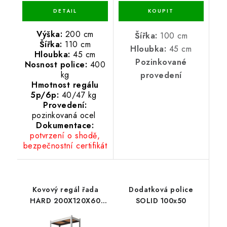
Výška:
200 cm
Šířka:
100 cm
Šířka:
110 cm
Hloubka:
45 cm
Hloubka:
45 cm
Pozinkované
Nosnost police:
400
kg
provedení
Hmotnost regálu
5p/6p:
40/47 kg
Provedení:
pozinkovaná ocel
Dokumentace:
potvrzení o shodě,
bezpečnostní certifikát
Kovový regál řada
Dodatková police
HARD 200X120X60
SOLID 100x50
nosnost jedné police
500 KG