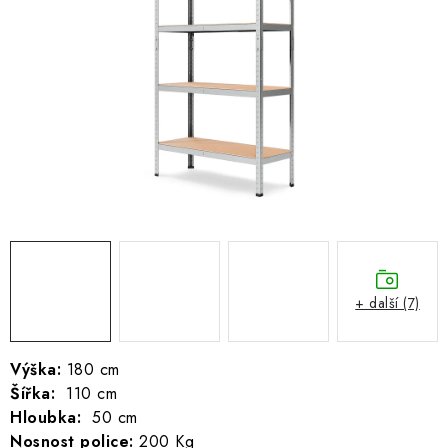
ŽEBŘÍKY SCHŮDKY A LEŠENÍ
PARKOVACÍ BLOKÁDY
AKCE A SLEVY
NOVINKY
HODNOCENÍ OBCHODU
ČASTO KLADENÉ DOTAZY
+ další (7)
B2B - VELKOOBCHOD
NAPIŠTE NÁM
Výška:
180 cm
Šířka:
110 cm
Hloubka:
50 cm
KONTAKTY
Nosnost police:
200 Kg