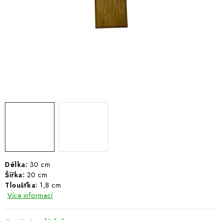
ŽEBŘÍKY SCHŮDKY A LEŠENÍ
PARKOVACÍ BLOKÁDY
AKCE A SLEVY
NOVINKY
HODNOCENÍ OBCHODU
ČASTO KLADENÉ DOTAZY
B2B - VELKOOBCHOD
Délka:
30 cm
Šířka:
20 cm
NAPIŠTE NÁM
Tloušťka:
1,8 cm
Více informací
KONTAKTY