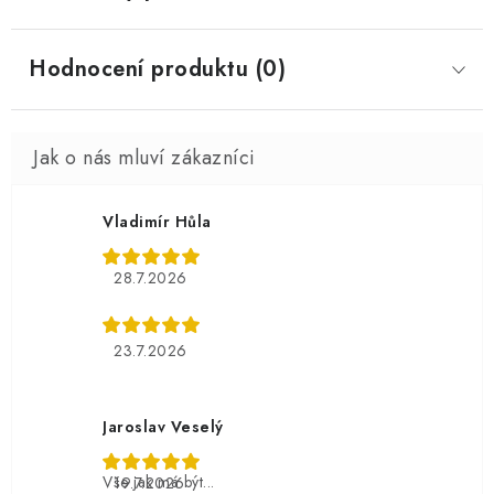
Hodnocení produktu (0)
Vladimír Hůla
28.7.2026
23.7.2026
Jaroslav Veselý
Vše jak má být...
19.7.2026