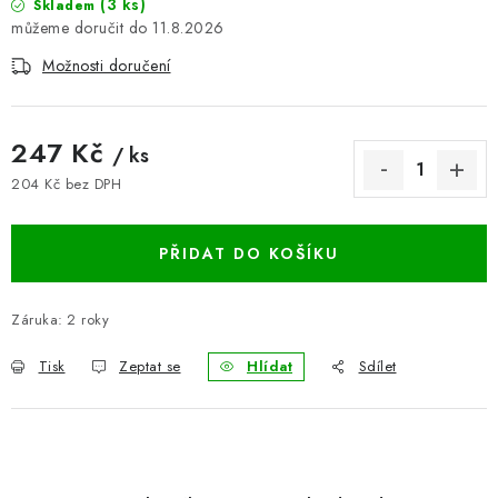
(3 ks)
Skladem
BLOG
11.8.2026
Možnosti doručení
Kontakty
Hodnocení obchodu
Reklamace zboží
Odstoupení od kupní smlouvy
Často kladené dotazy
247 Kč
/ ks
Obchodní a dodací podmínky
Ochrana osobních údajú
204 Kč bez DPH
Cookies
Bezpečnostní certifikáty
Moje objednávka
Měrná cena:
PŘIDAT DO KOŠÍKU
Záruka
:
2 roky
Tisk
Zeptat se
Hlídat
Sdílet