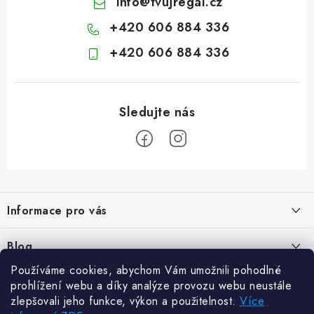
info
@
tvujregal.cz
+420 606 884 336
+420 606 884 336
Z
á
Informace pro vás
p
a
Kontakty
Blog
t
Hodnocení obchodu
Používáme cookies, abychom Vám umožnili pohodlné
í
Jak vybrat poštovní schránku?
Facebook
prohlížení webu a díky analýze provozu webu neustále
21.5.2024
Reklamace zboží
zlepšovali jeho funkce, výkon a použitelnost.
Více