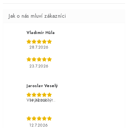
Vladimír Hůla
28.7.2026
23.7.2026
Jaroslav Veselý
Vše jak má být...
19.7.2026
12.7.2026