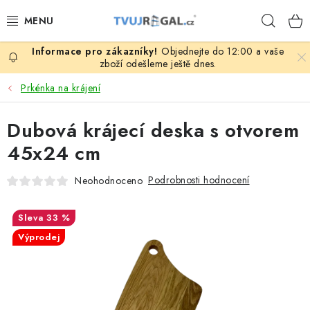
Přejít
Hleda
na
obsah
Objednejte do 12:00 a vaše
ZBOŽÍ ZA NÁKUPNÍ CENY
zboží odešleme ještě dnes.
Prkénka na krájení
REGÁLY PODLE ROZMĚRŮ MATERIÁLU A SÉRIÍ
Dubová krájecí deska s otvorem
NEREZOVÉ A GASTRO PRODUKTY
45x24 cm
KOVOVÉ STOLOVÉ NOHY
Podrobnosti hodnocení
Neohodnoceno
ZAHRADA, OKOLÍ DOMU
33 %
Výprodej
DŮM, BYT
FIRMA, GARÁŽ, DÍLNA, SKLEP