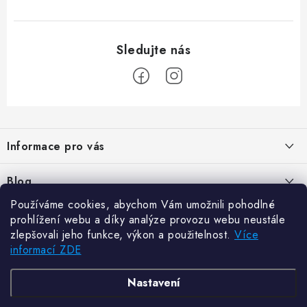
Z
á
Informace pro vás
p
a
Kontakty
Blog
t
Hodnocení obchodu
Používáme cookies, abychom Vám umožnili pohodlné
í
Jak vybrat poštovní schránku?
Facebook
prohlížení webu a díky analýze provozu webu neustále
21.5.2024
Reklamace zboží
zlepšovali jeho funkce, výkon a použitelnost.
Více
informací ZDE
Novinky
Odstoupení od kupní smlouvy
Zajistěte si bohatou úrodu. Začněte s přípravou sazenic
6.3.2024
Často kladené dotazy
Zajistěte si bohatou úrodu. Začněte s přípravou sazenic
TvojRegal.sk
Nastavení
6.3.2024
Jak skladovat palivové dříví, aby nás v zimě dobře hřálo?
Obchodní a dodací podmínky