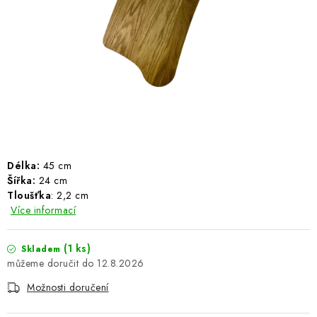
ŽEBŘÍKY SCHŮDKY A LEŠENÍ
PARKOVACÍ BLOKÁDY
AKCE A SLEVY
NOVINKY
HODNOCENÍ OBCHODU
Délka:
45 cm
Šířka:
24 cm
ČASTO KLADENÉ DOTAZY
Tloušťka
: 2,2 cm
Více informací
B2B - VELKOOBCHOD
(1 ks)
Skladem
NAPIŠTE NÁM
12.8.2026
Možnosti doručení
KONTAKTY