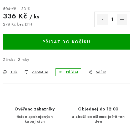
BLOG
504 Kč
–33 %
336 Kč
/ ks
Kontakty
Hodnocení obchodu
Reklamace zboží
278 Kč bez DPH
Měrná cena:
Odstoupení od kupní smlouvy
Často kladené dotazy
Obchodní a dodací podmínky
Ochrana osobních údajú
PŘIDAT DO KOŠÍKU
Cookies
Bezpečnostní certifikáty
Moje objednávka
Záruka
:
2 roky
Tisk
Zeptat se
Hlídat
Sdílet
Ověřeno zákazníky
Objednej do 12:00
tisíce spokojených
a zboží odešleme ještě ten
kupujících
den