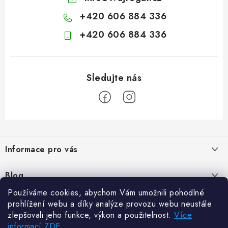
+420 606 884 336
+420 606 884 336
Z
á
Informace pro vás
p
a
Kontakty
Blog
t
Hodnocení obchodu
Používáme cookies, abychom Vám umožnili pohodlné
í
Jak vybrat poštovní schránku?
Facebook
prohlížení webu a díky analýze provozu webu neustále
21.5.2024
Reklamace zboží
zlepšovali jeho funkce, výkon a použitelnost.
Více
informací ZDE
Novinky
Odstoupení od kupní smlouvy