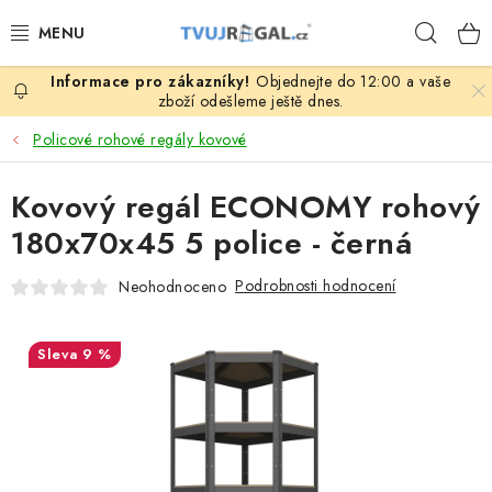
Přejít
Hleda
na
obsah
Objednejte do 12:00 a vaše
ZBOŽÍ ZA NÁKUPNÍ CENY
zboží odešleme ještě dnes.
Policové rohové regály kovové
REGÁLY PODLE ROZMĚRŮ MATERIÁLU A SÉRIÍ
Kovový regál ECONOMY rohový
NEREZOVÉ A GASTRO PRODUKTY
180x70x45 5 police - černá
KOVOVÉ STOLOVÉ NOHY
Podrobnosti hodnocení
Neohodnoceno
ZAHRADA, OKOLÍ DOMU
9 %
DŮM, BYT
FIRMA, GARÁŽ, DÍLNA, SKLEP