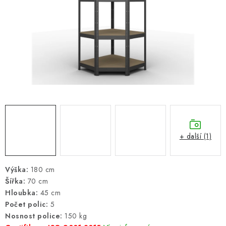
ŽEBŘÍKY SCHŮDKY A LEŠENÍ
PARKOVACÍ BLOKÁDY
AKCE A SLEVY
NOVINKY
HODNOCENÍ OBCHODU
ČASTO KLADENÉ DOTAZY
+ další (1)
B2B - VELKOOBCHOD
Výška:
180 cm
Šířka:
70 cm
NAPIŠTE NÁM
Hloubka:
45 cm
Počet polic:
5
KONTAKTY
Nosnost police:
150 kg