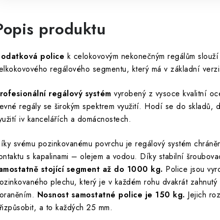
Popis produktu
odatková police
k celokovovým nekonečným regálům slouží k
elkokovového regálového segmentu, který má v základní verzi
rofesionální regálový systém
vyrobený z vysoce kvalitní oce
evné regály se širokým spektrem využití. Hodí se do skladů, d
yužití iv kancelářích a domácnostech.
íky svému pozinkovanému povrchu je regálový systém chráněn p
ontaktu s kapalinami – olejem a vodou. Díky stabilní šroubovac
amostatně stojící segment až do 1000 kg.
Police jsou vyr
ozinkovaného plechu, který je v každém rohu dvakrát zahnutý 
oraněním.
Nosnost samostatné police je 150 kg.
Jejich ro
řizpůsobit, a to každých 25 mm.