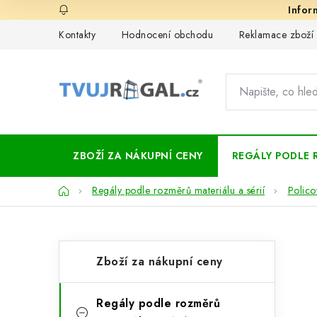
Přejít
na
Kontakty
Hodnocení obchodu
Reklamace zboží
obsah
ZBOŽÍ ZA NÁKUPNÍ CENY
REGÁLY PODLE 
Domů
Regály podle rozměrů materiálu a sérií
Polico
P
K
Přeskočit
Zboží za nákupní ceny
kategorie
a
o
t
s
Regály podle rozměrů