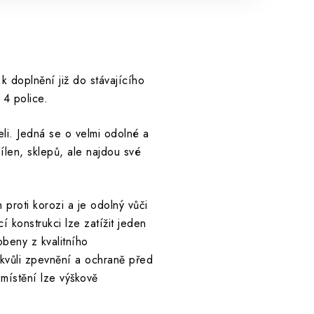
 doplnění již do stávajícího
 4 police.
li. Jedná se o velmi odolné a
ílen, sklepů, ale najdou své
roti korozi a je odolný vůči
í konstrukci lze zatížit jeden
obeny z kvalitního
kvůli zpevnění a ochraně před
zmístění lze výškově