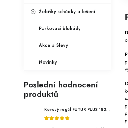
Žebříky schůdky a lešení
Parkovací blokády
D
c
Akce a Slevy
P
p
Novinky
v
Poslední hodnocení
D
k
produktů
s
p
Kovový regál FUTUR PLUS 180x120x45 5 polic Nosnost 1000 KG - pozinkovaný
p
p