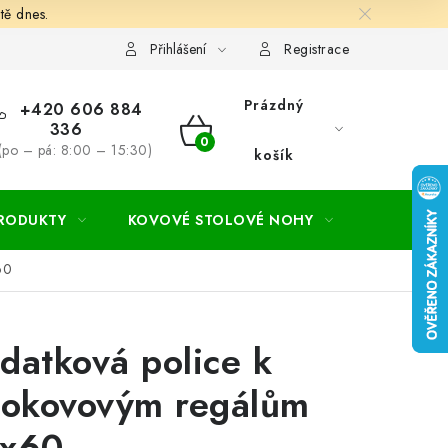
tě dnes.
hodní a dodací podmínky
Ochrana osobních údajú
Cookies
Přihlášení
Registrace
Prázdný
+420 606 884
336
NÁKUPNÍ
(po – pá: 8:00 – 15:30)
košík
KOŠÍK
PRODUKTY
KOVOVÉ STOLOVÉ NOHY
ZAHRADA
60
datková police k
lokovovým regálům
x60