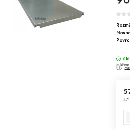
Rozmě
Nosno
Povrc
Sk
Mo
5
471
Mě