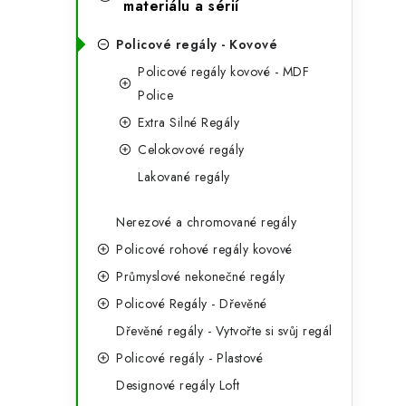
e
materiálu a sérií
t
g
r
Policové regály - Kovové
o
Policové regály kovové - MDF
a
r
Police
n
i
Extra Silné Regály
e
n
Celokovové regály
Lakované regály
í
p
Nerezové a chromované regály
Policové rohové regály kovové
a
Průmyslové nekonečné regály
n
Policové Regály - Dřevěné
e
Dřevěné regály - Vytvořte si svůj regál
l
Policové regály - Plastové
Designové regály Loft