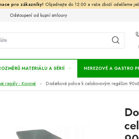
Objednejte do 12:00 a vaše zboží odešleme ješ
Odstoupení od kupní smlouvy
Často kladené dotazy
Obc
ROZMĚRŮ MATERIÁLU A SÉRIÍ
NEREZOVÉ A GASTRO 
vé regály - Kovové
Dodatková police k celokovovým regálům 90x
Do
ce
90