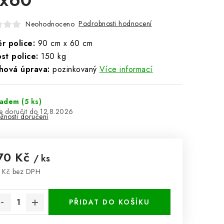
Podrobnosti hodnocení
Neohodnoceno
r police:
90 cm x 60 cm
st police:
150 kg
hová úprava:
pozinkovaný
Více informací
ladem
(5 ks)
12.8.2026
žnosti doručení
70 Kč
/ ks
 Kč bez DPH
rná cena:
PŘIDAT DO KOŠÍKU