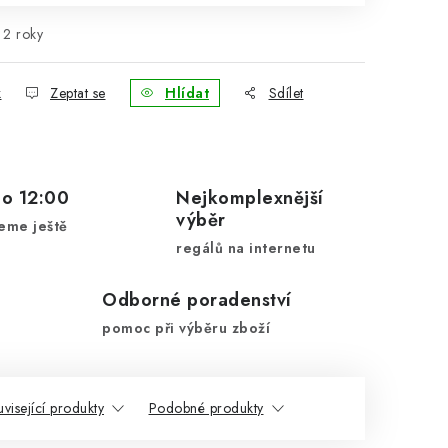
2 roky
k
Zeptat se
Hlídat
Sdílet
do 12:00
Nejkomplexnější
výběr
eme ještě
regálů na internetu
Odborné poradenství
pomoc při výběru zboží
visející produkty
Podobné produkty