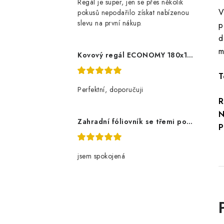
Regál je super, jen se přes několik
V
pokusů nepodařilo získat nabízenou
slevu na první nákup.
p
d
m
Kovový regál ECONOMY 180x120x60 5 polic - pozinkovaný
T
Perfektní, doporučuji
R
N
Zahradní fóliovník se třemi policemi
P
jsem spokojená