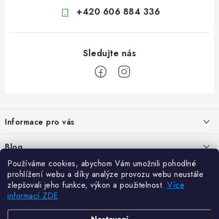
+420 606 884 336
Z
á
Informace pro vás
p
a
Kontakty
Blog
t
Hodnocení obchodu
Používáme cookies, abychom Vám umožnili pohodlné
í
Jak vybrat poštovní schránku?
Facebook
prohlížení webu a díky analýze provozu webu neustále
21.5.2024
Reklamace zboží
zlepšovali jeho funkce, výkon a použitelnost.
Více
informací ZDE
Novinky
Odstoupení od kupní smlouvy
Zajistěte si bohatou úrodu. Začněte s přípravou sazenic
6.3.2024
Často kladené dotazy
Zajistěte si bohatou úrodu. Začněte s přípravou sazenic
TvojRegal.sk