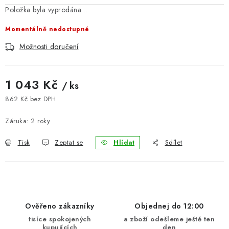
Položka byla vyprodána…
BLOG
Momentálně nedostupné
Kontakty
Hodnocení obchodu
Reklamace zboží
Možnosti doručení
Odstoupení od kupní smlouvy
Často kladené dotazy
Obchodní a dodací podmínky
Ochrana osobních údajú
1 043 Kč
/ ks
Cookies
Bezpečnostní certifikáty
Moje objednávka
862 Kč bez DPH
Měrná cena:
Záruka
:
2 roky
Tisk
Zeptat se
Hlídat
Sdílet
Ověřeno zákazníky
Objednej do 12:00
tisíce spokojených
a zboží odešleme ještě ten
kupujících
den