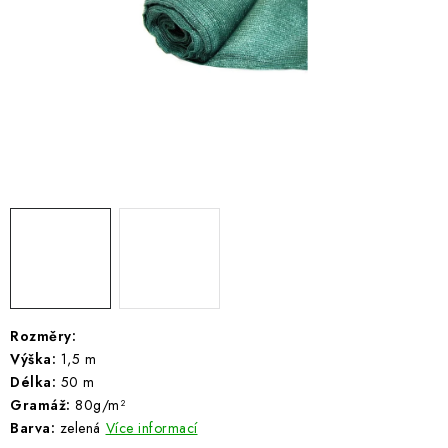
ŽEBŘÍKY SCHŮDKY A LEŠENÍ
PARKOVACÍ BLOKÁDY
AKCE A SLEVY
NOVINKY
HODNOCENÍ OBCHODU
ČASTO KLADENÉ DOTAZY
B2B - VELKOOBCHOD
Rozměry:
Výška:
1,5 m
NAPIŠTE NÁM
Délka:
50 m
Gramáž:
80g/m²
KONTAKTY
Barva:
zelená
Více informací