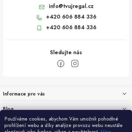
info
@
tvujregal.cz
+420 606 884 336
+420 606 884 336
Z
á
Informace pro vás
p
a
Kontakty
Blog
t
Hodnocení obchodu
Používáme cookies, abychom Vám umožnili pohodlné
í
Jak vybrat poštovní schránku?
Facebook
prohlížení webu a díky analýze provozu webu neustále
21.5.2024
Reklamace zboží
zlepšovali jeho funkce, výkon a použitelnost.
Více