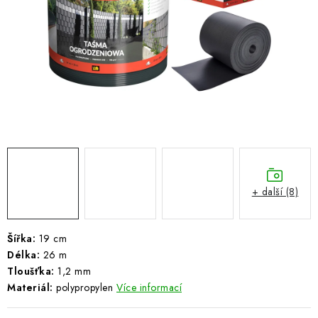
ŽEBŘÍKY SCHŮDKY A LEŠENÍ
PARKOVACÍ BLOKÁDY
AKCE A SLEVY
NOVINKY
HODNOCENÍ OBCHODU
ČASTO KLADENÉ DOTAZY
+ další (8)
B2B - VELKOOBCHOD
Šířka:
19 cm
Délka:
26 m
NAPIŠTE NÁM
Tloušťka:
1,2 mm
Materiál:
polypropylen
Více informací
KONTAKTY