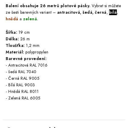
Balení obsahuje 26 metrů plotové pásky.
Vybrat si můžete
ze šesti barevných variant –
antracitová, šedá,
černá
,
bílá
,
hnědá
a
zelená
.
Šířka:
19 cm
Délka:
26 m
Tloušťka:
1,2 mm
Materiál:
polypropylen
Barevné provedení:
- Antracitová RAL 7016
- šedá RAL 7040
- Černá RAL 9005
- Bílá RAL 9003
- Hnědá RAL 8011
- Zelená RAL 6005