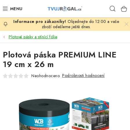
Přejít
Hleda
na
obsah
Objednejte do 12:00 a vaše
ZBOŽÍ ZA NÁKUPNÍ CENY
zboží odešleme ještě dnes.
Plotové pásky a stínící fólie
REGÁLY PODLE ROZMĚRŮ MATERIÁLU A SÉRIÍ
Plotová páska PREMIUM LINE
NEREZOVÉ A GASTRO PRODUKTY
19 cm x 26 m
KOVOVÉ STOLOVÉ NOHY
Podrobnosti hodnocení
Neohodnoceno
ZAHRADA, OKOLÍ DOMU
DŮM, BYT
FIRMA, GARÁŽ, DÍLNA, SKLEP