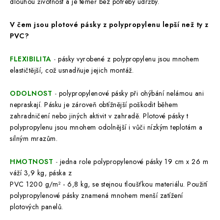
dlouhou životnost a je téměř bez potřeby údržby.
V čem jsou plotové pásky z polypropylenu lepší než ty z
PVC?
FLEXIBILITA
-
pásky vyrobené z polypropylenu jsou mnohem
elastičtější, což usnadňuje jejich montáž.
ODOLNOST
-
polypropylenové pásky při ohýbání nelámou ani
nepraskají. Pásku je zároveň obtížnější poškodit během
zahradničení nebo jiných aktivit v zahradě. Plotové pásky t
polypropylenu jsou mnohem odolnější i vůči nízkým teplotám a
silným mrazům.
HMOTNOST
-
jedna role polypropylenové pásky 19 cm x 26 m
váží 3,9 kg, páska z
PVC 1200 g/m² - 6,8 kg, se stejnou tloušťkou materiálu. Použití
polypropylenové pásky znamená mnohem menší zatížení
plotových panelů.