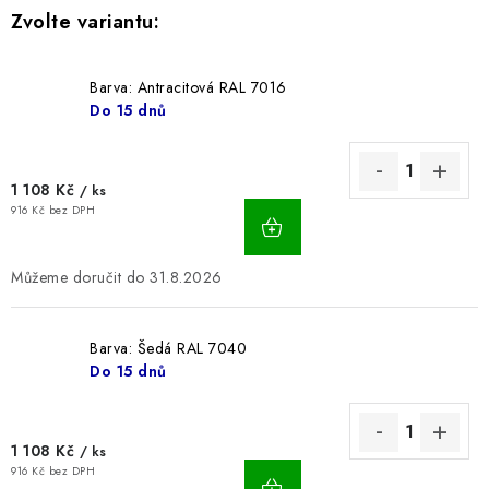
BLOG
Kontakty
Hodnocení obchodu
Reklamace zboží
Barva: Antracitová RAL 7016
Do 15 dnů
Odstoupení od kupní smlouvy
Často kladené dotazy
Obchodní a dodací podmínky
Ochrana osobních údajú
Cookies
Bezpečnostní certifikáty
Moje objednávka
1 108 Kč
/ ks
916 Kč bez DPH
31.8.2026
Barva: Šedá RAL 7040
Do 15 dnů
1 108 Kč
/ ks
916 Kč bez DPH