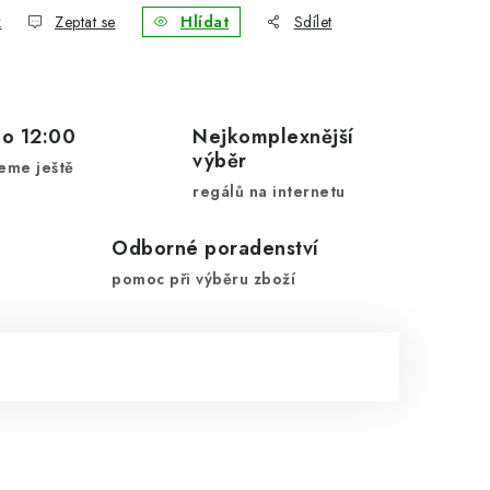
k
Zeptat se
Hlídat
Sdílet
do 12:00
Nejkomplexnější
výběr
eme ještě
regálů na internetu
Odborné poradenství
pomoc při výběru zboží