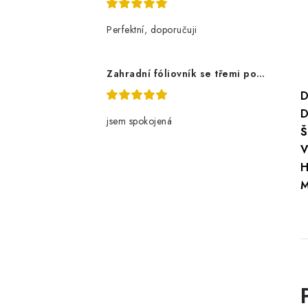
Perfektní, doporučuji
Zahradní fóliovník se třemi policemi
D
D
jsem spokojená
Š
V
H
M