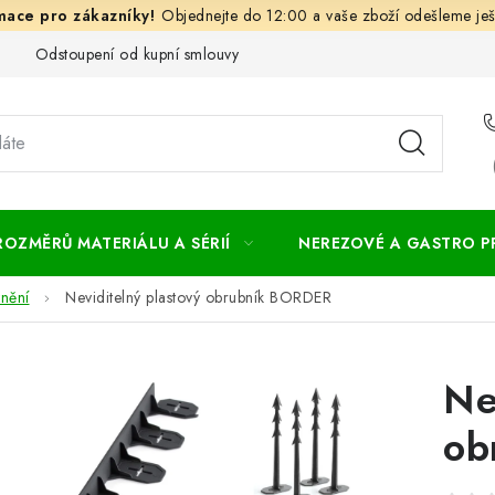
Objednejte do 12:00 a vaše zboží odešleme ješ
Odstoupení od kupní smlouvy
Často kladené dotazy
Obc
ROZMĚRŮ MATERIÁLU A SÉRIÍ
NEREZOVÉ A GASTRO 
vnění
Neviditelný plastový obrubník BORDER
Ne
ob