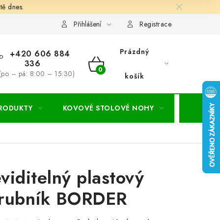
tě dnes.
hodní a dodací podmínky
Ochrana osobních údajú
Cookies
Přihlášení
Registrace
Prázdný
+420 606 884
336
NÁKUPNÍ
(po – pá: 8:00 – 15:30)
košík
KOŠÍK
PRODUKTY
KOVOVÉ STOLOVÉ NOHY
ZAHRADA
viditelný plastový
rubník BORDER