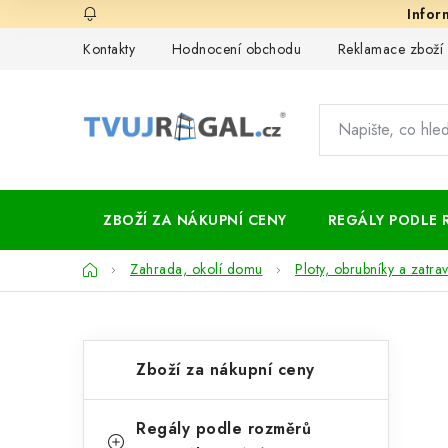
Přejít
na
Kontakty
Hodnocení obchodu
Reklamace zboží
obsah
ZBOŽÍ ZA NÁKUPNÍ CENY
REGÁLY PODLE 
Domů
Zahrada, okolí domu
Ploty, obrubníky a zatra
P
K
Přeskočit
Zboží za nákupní ceny
kategorie
a
o
t
s
Regály podle rozměrů