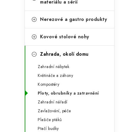
e
materiálu a sérií
t
g
r
o
Nerezové a gastro produkty
a
r
Kovové stolové nohy
n
i
e
n
Zahrada, okolí domu
í
Zahradní nábytek
p
Květináče a záhony
a
Kompostéry
n
Ploty, obrubníky a zatravnění
Zahradní nářadí
e
Zavlažování, péče
l
Plašiče ptáků
Ptačí budky