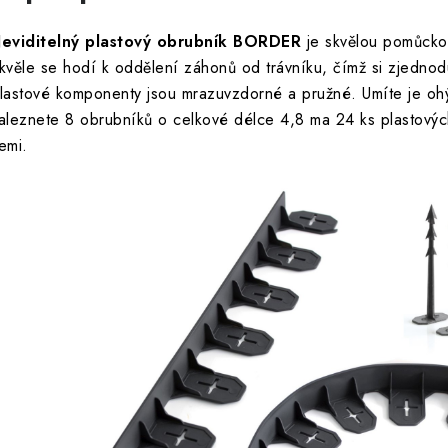
eviditelný plastový obrubník BORDER
je skvělou pomůckou
kvěle se hodí k oddělení záhonů od trávníku, čímž si zjednod
lastové komponenty jsou mrazuvzdorné a pružné. Umíte je ohý
aleznete 8 obrubníků o celkové délce 4,8 ma 24 ks plastovýc
emi.