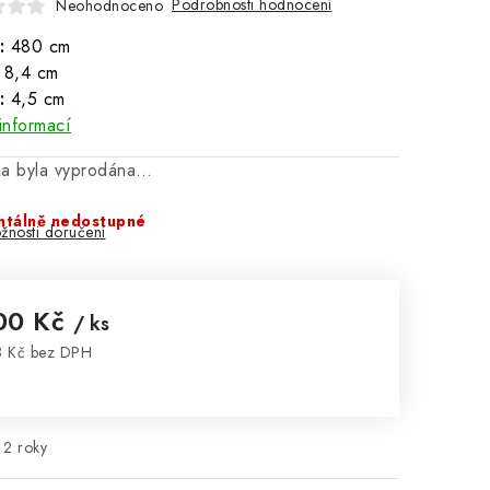
Podrobnosti hodnocení
Neohodnoceno
:
480 cm
8,4 cm
:
4,5 cm
informací
ka byla vyprodána…
tálně nedostupné
žnosti doručení
00 Kč
/ ks
 Kč bez DPH
rná cena:
2 roky