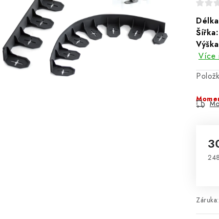
Délka
Šířka:
Výška
Více 
Polož
Momen
Mo
3
248
Mě
Záruka
: