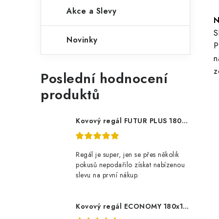
Akce a Slevy
N
S
Novinky
P
n
z
Poslední hodnocení
produktů
Kovový regál FUTUR PLUS 180x120x45 5 polic Nosnost 1000 KG - pozinkovaný
Regál je super, jen se přes několik
pokusů nepodařilo získat nabízenou
slevu na první nákup.
Kovový regál ECONOMY 180x120x60 5 polic - pozinkovaný