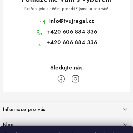
Potřebujete s něčím poradit? Jsme tu pro vás!
info
@
tvujregal.cz
+420 606 884 336
+420 606 884 336
Z
á
Informace pro vás
p
a
Kontakty
Blog
t
Hodnocení obchodu