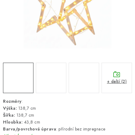
ŽEBŘÍKY SCHŮDKY A LEŠENÍ
PARKOVACÍ BLOKÁDY
AKCE A SLEVY
NOVINKY
HODNOCENÍ OBCHODU
ČASTO KLADENÉ DOTAZY
+ další (2)
B2B - VELKOOBCHOD
Rozměry
:
Výška:
138,7 cm
NAPIŠTE NÁM
Šířka:
138,7 cm
Hloubka:
43,8 cm
KONTAKTY
Barva/povrchová úprava
: přírodní bez impregnace