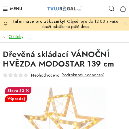
Přejít
Hleda
na
obsah
Objednejte do 12:00 a vaše
ZBOŽÍ ZA NÁKUPNÍ CENY
zboží odešleme ještě dnes.
Ozdoby
REGÁLY PODLE ROZMĚRŮ MATERIÁLU A SÉRIÍ
Dřevěná skládací VÁNOČNÍ
NEREZOVÉ A GASTRO PRODUKTY
HVĚZDA MODOSTAR 139 cm
KOVOVÉ STOLOVÉ NOHY
Podrobnosti hodnocení
Neohodnoceno
ZAHRADA, OKOLÍ DOMU
33 %
Výprodej
DŮM, BYT
FIRMA, GARÁŽ, DÍLNA, SKLEP