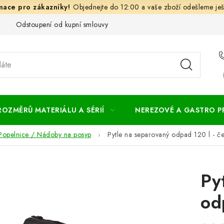
Objednejte do 12:00 a vaše zboží odešleme ješ
Odstoupení od kupní smlouvy
Často kladené dotazy
Obc
ROZMĚRŮ MATERIÁLU A SÉRIÍ
NEREZOVÉ A GASTRO 
opelnice / Nádoby na posyp
Pytle na separovaný odpad 120 l - č
Py
od