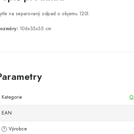
ytle na separovaný odpad o objemu 120l.
ozměry:
106x35x35 cm
Kategorie
O
EAN
Výrobce
?