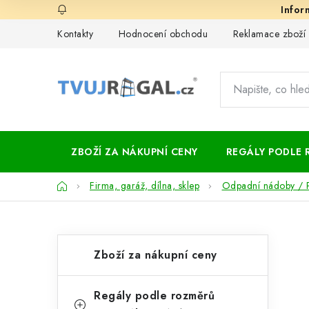
Přejít
na
Kontakty
Hodnocení obchodu
Reklamace zboží
obsah
ZBOŽÍ ZA NÁKUPNÍ CENY
REGÁLY PODLE 
Domů
Firma, garáž, dílna, sklep
Odpadní nádoby / P
P
K
Přeskočit
Zboží za nákupní ceny
kategorie
a
o
t
s
Regály podle rozměrů