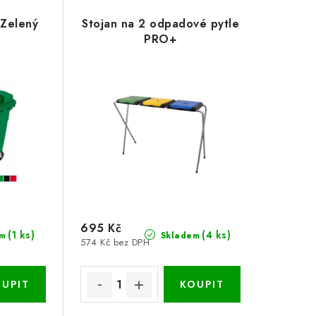
 Zelený
Stojan na 2 odpadové pytle
PRO+
695 Kč
(1 ks)
(4 ks)
m
Skladem
574 Kč bez DPH