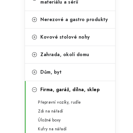
e
materiálu a sérií
t
g
r
o
Nerezové a gastro produkty
a
r
Kovové stolové nohy
n
i
e
n
Zahrada, okolí domu
í
p
Dům, byt
a
Firma, garáž, dílna, sklep
n
Přepravní vozíky, rudle
e
Zdi na nářadí
l
Úložné boxy
Kufry na nářadí