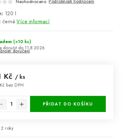
Podrobnosti hodnocení
Neohodnoceno
m:
120 l
:
černá
Více informací
ladem
(>10 ks)
11.8.2026
žnosti doručení
1 Kč
/ ks
Kč bez DPH
rná cena:
PŘIDAT DO KOŠÍKU
2 roky