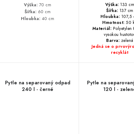
Výška:
133 c
Výška:
70 cm
Šířka:
137 cm
Šířka:
60 cm
Hloubka:
107,5
Hloubka:
40 cm
Hmotnost:
50 
Materiál:
Polyetylen
vysokou hustoto
Barva:
zelená
Jedná se o prvovýr
recyklát
Pytle na separovaný odpad
Pytle na separova
240 l - černé
120 l - zele