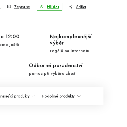
k
Zeptat se
Hlídat
Sdílet
do 12:00
Nejkomplexnější
výběr
eme ještě
regálů na internetu
Odborné poradenství
pomoc při výběru zboží
visející produkty
Podobné produkty