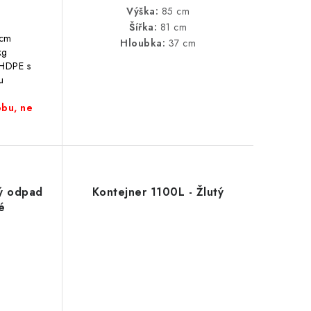
m
Výška:
85 cm
Šířka:
81 cm
 cm
Hloubka:
37 cm
kg
 HDPE s
u
obu, ne
ný odpad
Kontejner 1100L - Žlutý
né