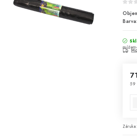
Obje
Barva
Sk
Mo
7
59 
Mě
Záruka
: