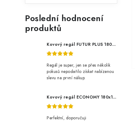
Poslední hodnocení
produktů
Kovový regál FUTUR PLUS 180x120x45 5 polic Nosnost 1000 KG - pozinkovaný
Regál je super, jen se přes několik
pokusů nepodařilo získat nabízenou
slevu na první nákup.
Kovový regál ECONOMY 180x120x60 5 polic - pozinkovaný
Perfektní, doporučuji