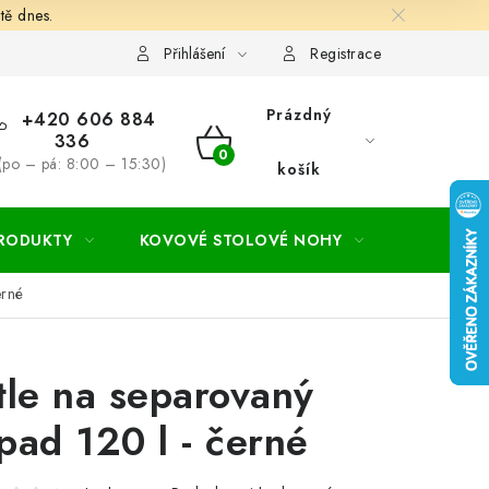
tě dnes.
hodní a dodací podmínky
Ochrana osobních údajú
Cookies
Přihlášení
Registrace
Prázdný
+420 606 884
336
NÁKUPNÍ
(po – pá: 8:00 – 15:30)
košík
KOŠÍK
PRODUKTY
KOVOVÉ STOLOVÉ NOHY
ZAHRADA
erné
tle na separovaný
pad 120 l - černé