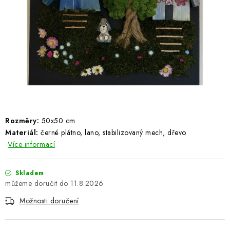
ŽEBŘÍKY SCHŮDKY A LEŠENÍ
PARKOVACÍ BLOKÁDY
AKCE A SLEVY
NOVINKY
HODNOCENÍ OBCHODU
Rozměry:
50x50 cm
Materiál:
černé plátno, lano, stabilizovaný mech, dřevo
ČASTO KLADENÉ DOTAZY
Více informací
B2B - VELKOOBCHOD
Skladem
11.8.2026
NAPIŠTE NÁM
Možnosti doručení
KONTAKTY