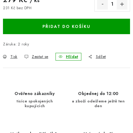
/ ks
BLOG
231 Kč bez DPH
Měrná cena:
Kontakty
Hodnocení obchodu
Reklamace zboží
PŘIDAT DO KOŠÍKU
Odstoupení od kupní smlouvy
Často kladené dotazy
Obchodní a dodací podmínky
Ochrana osobních údajú
Záruka
:
2 roky
Cookies
Bezpečnostní certifikáty
Moje objednávka
Tisk
Zeptat se
Hlídat
Sdílet
Ověřeno zákazníky
Objednej do 12:00
tisíce spokojených
a zboží odešleme ještě ten
kupujících
den