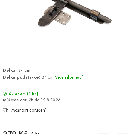
ŽEBŘÍKY SCHŮDKY A LEŠENÍ
PARKOVACÍ BLOKÁDY
AKCE A SLEVY
NOVINKY
HODNOCENÍ OBCHODU
Délka:
34 cm
Délka podstavce:
37 cm
Více informací
ČASTO KLADENÉ DOTAZY
B2B - VELKOOBCHOD
(1 ks)
Skladem
12.8.2026
NAPIŠTE NÁM
Možnosti doručení
KONTAKTY
279 Kč