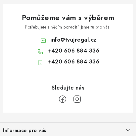
Pomůžeme vám s výběrem
Potřebujete s něčím poradit? Jsme tu pro vás!
info
@
tvujregal.cz
+420 606 884 336
+420 606 884 336
Z
á
Informace pro vás
p