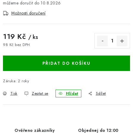
10.8.2026
BLOG
Možnosti doručení
Kontakty
Hodnocení obchodu
Reklamace zboží
Odstoupení od kupní smlouvy
Často kladené dotazy
119 Kč
/ ks
Obchodní a dodací podmínky
Ochrana osobních údajú
98 Kč bez DPH
Měrná cena:
Cookies
Bezpečnostní certifikáty
Moje objednávka
PŘIDAT DO KOŠÍKU
Záruka
:
2 roky
Tisk
Zeptat se
Hlídat
Sdílet
Ověřeno zákazníky
Objednej do 12:00