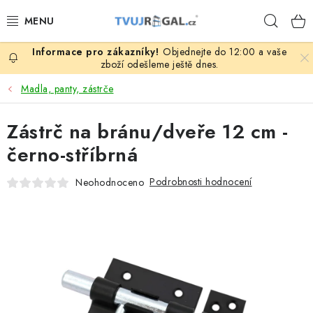
Přejít
Hleda
na
obsah
Objednejte do 12:00 a vaše
ZBOŽÍ ZA NÁKUPNÍ CENY
zboží odešleme ještě dnes.
Madla, panty, zástrče
REGÁLY PODLE ROZMĚRŮ MATERIÁLU A SÉRIÍ
Zástrč na bránu/dveře 12 cm -
NEREZOVÉ A GASTRO PRODUKTY
černo-stříbrná
KOVOVÉ STOLOVÉ NOHY
Podrobnosti hodnocení
Neohodnoceno
ZAHRADA, OKOLÍ DOMU
DŮM, BYT
FIRMA, GARÁŽ, DÍLNA, SKLEP