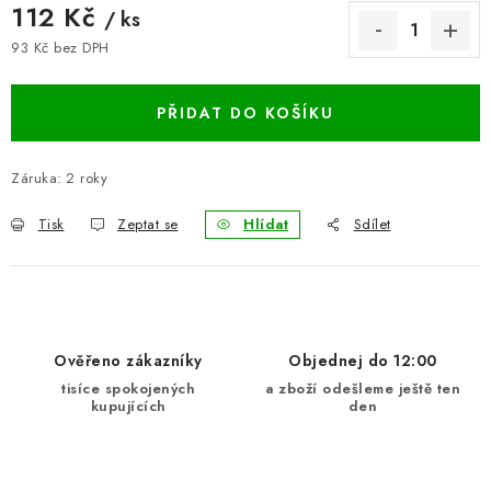
112 Kč
/ ks
BLOG
93 Kč bez DPH
Měrná cena:
Kontakty
Hodnocení obchodu
Reklamace zboží
PŘIDAT DO KOŠÍKU
Odstoupení od kupní smlouvy
Často kladené dotazy
Obchodní a dodací podmínky
Ochrana osobních údajú
Záruka
:
2 roky
Cookies
Bezpečnostní certifikáty
Moje objednávka
Tisk
Zeptat se
Hlídat
Sdílet
Ověřeno zákazníky
Objednej do 12:00
tisíce spokojených
a zboží odešleme ještě ten
kupujících
den