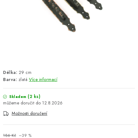
ŽEBŘÍKY SCHŮDKY A LEŠENÍ
PARKOVACÍ BLOKÁDY
AKCE A SLEVY
NOVINKY
HODNOCENÍ OBCHODU
Délka:
29 cm
Barva:
zlatá
Více informací
ČASTO KLADENÉ DOTAZY
B2B - VELKOOBCHOD
(2 ks)
Skladem
12.8.2026
NAPIŠTE NÁM
Možnosti doručení
KONTAKTY
186 Kč
–39 %