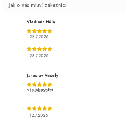
Vladimír Hůla
28.7.2026
23.7.2026
Jaroslav Veselý
Vše jak má být...
19.7.2026
12.7.2026