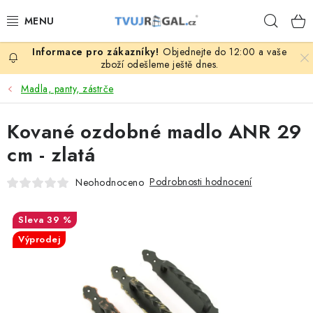
Přejít
Hleda
na
obsah
Objednejte do 12:00 a vaše
ZBOŽÍ ZA NÁKUPNÍ CENY
zboží odešleme ještě dnes.
Madla, panty, zástrče
REGÁLY PODLE ROZMĚRŮ MATERIÁLU A SÉRIÍ
Kované ozdobné madlo ANR 29
NEREZOVÉ A GASTRO PRODUKTY
cm - zlatá
KOVOVÉ STOLOVÉ NOHY
Podrobnosti hodnocení
Neohodnoceno
ZAHRADA, OKOLÍ DOMU
39 %
Výprodej
DŮM, BYT
FIRMA, GARÁŽ, DÍLNA, SKLEP