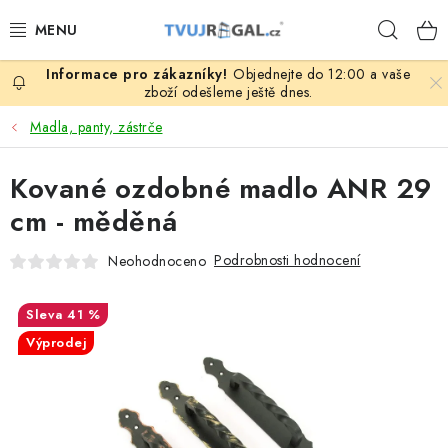
Přejít
Hleda
na
obsah
Objednejte do 12:00 a vaše
ZBOŽÍ ZA NÁKUPNÍ CENY
zboží odešleme ještě dnes.
Madla, panty, zástrče
REGÁLY PODLE ROZMĚRŮ MATERIÁLU A SÉRIÍ
Kované ozdobné madlo ANR 29
NEREZOVÉ A GASTRO PRODUKTY
cm - měděná
KOVOVÉ STOLOVÉ NOHY
Podrobnosti hodnocení
Neohodnoceno
ZAHRADA, OKOLÍ DOMU
41 %
Výprodej
DŮM, BYT
FIRMA, GARÁŽ, DÍLNA, SKLEP