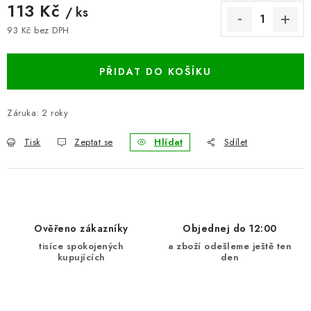
113 Kč
/ ks
BLOG
93 Kč bez DPH
Měrná cena:
Kontakty
Hodnocení obchodu
Reklamace zboží
PŘIDAT DO KOŠÍKU
Odstoupení od kupní smlouvy
Často kladené dotazy
Obchodní a dodací podmínky
Ochrana osobních údajú
Záruka
:
2 roky
Cookies
Bezpečnostní certifikáty
Moje objednávka
Tisk
Zeptat se
Hlídat
Sdílet
Ověřeno zákazníky
Objednej do 12:00
tisíce spokojených
a zboží odešleme ještě ten
kupujících
den