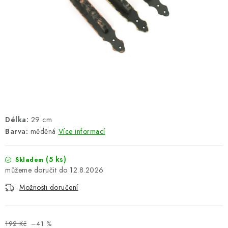
ŽEBŘÍKY SCHŮDKY A LEŠENÍ
PARKOVACÍ BLOKÁDY
AKCE A SLEVY
NOVINKY
HODNOCENÍ OBCHODU
Délka:
29 cm
Barva:
měděná
Více informací
ČASTO KLADENÉ DOTAZY
B2B - VELKOOBCHOD
(5 ks)
Skladem
12.8.2026
NAPIŠTE NÁM
Možnosti doručení
KONTAKTY
192 Kč
–41 %