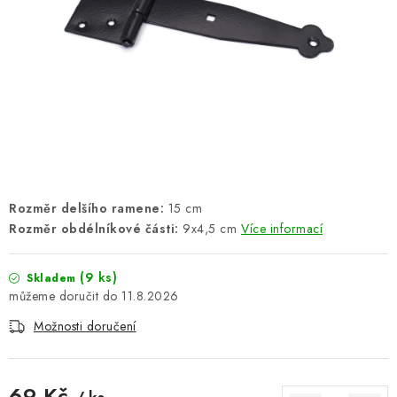
ŽEBŘÍKY SCHŮDKY A LEŠENÍ
PARKOVACÍ BLOKÁDY
AKCE A SLEVY
NOVINKY
HODNOCENÍ OBCHODU
Rozměr delšího ramene:
15 cm
Rozměr obdélníkové části:
9x4,5 cm
Více informací
ČASTO KLADENÉ DOTAZY
B2B - VELKOOBCHOD
(9 ks)
Skladem
11.8.2026
NAPIŠTE NÁM
Možnosti doručení
KONTAKTY
69 Kč