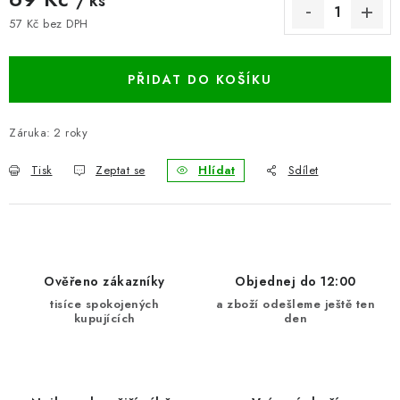
/ ks
BLOG
57 Kč bez DPH
Měrná cena:
Kontakty
Hodnocení obchodu
Reklamace zboží
PŘIDAT DO KOŠÍKU
Odstoupení od kupní smlouvy
Často kladené dotazy
Obchodní a dodací podmínky
Ochrana osobních údajú
Záruka
:
2 roky
Cookies
Bezpečnostní certifikáty
Moje objednávka
Tisk
Zeptat se
Hlídat
Sdílet
Ověřeno zákazníky
Objednej do 12:00
tisíce spokojených
a zboží odešleme ještě ten
kupujících
den