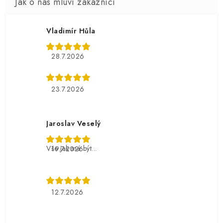
Vladimír Hůla
28.7.2026
23.7.2026
Jaroslav Veselý
Vše jak má být...
19.7.2026
12.7.2026