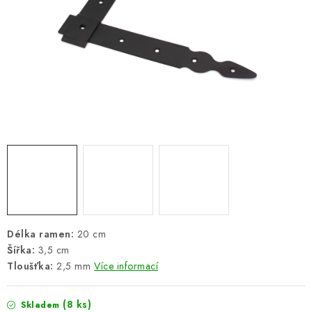
ŽEBŘÍKY SCHŮDKY A LEŠENÍ
PARKOVACÍ BLOKÁDY
AKCE A SLEVY
NOVINKY
HODNOCENÍ OBCHODU
ČASTO KLADENÉ DOTAZY
B2B - VELKOOBCHOD
Délka ramen:
20 cm
Šířka:
3,5 cm
NAPIŠTE NÁM
Tloušťka:
2,5 mm
Více informací
KONTAKTY
(8 ks)
Skladem