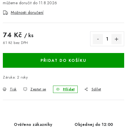
11.8.2026
BLOG
Možnosti doručení
Kontakty
Hodnocení obchodu
Reklamace zboží
Odstoupení od kupní smlouvy
Často kladené dotazy
74 Kč
/ ks
Obchodní a dodací podmínky
Ochrana osobních údajú
61 Kč bez DPH
Měrná cena:
Cookies
Bezpečnostní certifikáty
Moje objednávka
PŘIDAT DO KOŠÍKU
Záruka
:
2 roky
Tisk
Zeptat se
Hlídat
Sdílet
Ověřeno zákazníky
Objednej do 12:00