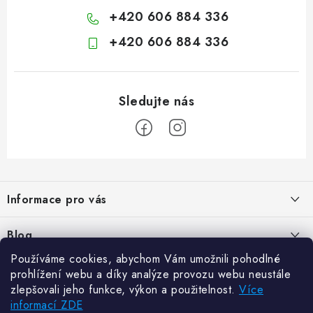
+420 606 884 336
+420 606 884 336
Z
á
Informace pro vás
p
a
Kontakty
Blog
t
Hodnocení obchodu
Používáme cookies, abychom Vám umožnili pohodlné
í
Jak vybrat poštovní schránku?
Facebook
prohlížení webu a díky analýze provozu webu neustále
21.5.2024
Reklamace zboží
zlepšovali jeho funkce, výkon a použitelnost.
Více
informací ZDE
Novinky
Odstoupení od kupní smlouvy
Zajistěte si bohatou úrodu. Začněte s přípravou sazenic